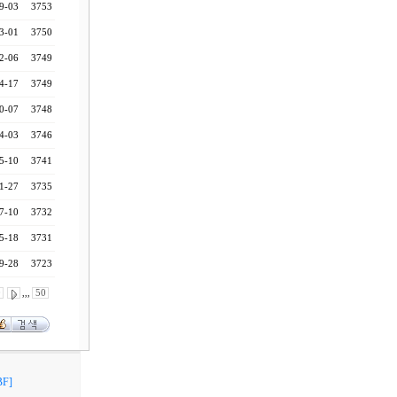
9-03
3753
3-01
3750
2-06
3749
4-17
3749
0-07
3748
4-03
3746
5-10
3741
1-27
3735
7-10
3732
5-18
3731
9-28
3723
0
,,,
50
F]