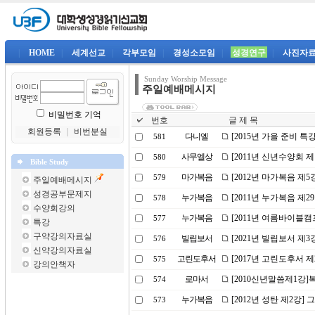
|
HOME
|
세계선교
|
각부모임
|
경성소모임
|
성경연구
|
사진자
Sunday Worship Message
주일예배메시지
비밀번호 기억
번호
글 제 목
회원등록
｜
비번분실
다니엘
[2015년 가을 준비 특
581
사무엘상
[2011년 신년수양회 
580
Bible Study
마가복음
[2012년 마가복음 제5
579
주일예배메시지
성경공부문제지
누가복음
[2011년 누가복음 제
578
수양회강의
누가복음
[2011년 여름바이블캠
577
특강
구약강의자료실
빌립보서
[2021년 빌립보서 제
576
신약강의자료실
고린도후서
[2017년 고린도후서 
575
강의안책자
로마서
[2010신년말씀제1강
574
누가복음
[2012년 성탄 제2강]
573