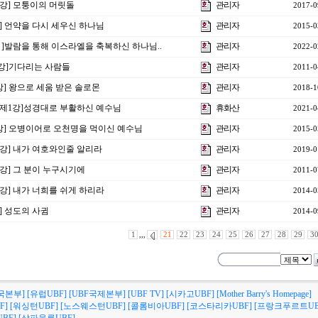
31강] 모퉁이의 머릿돌
관리자
2017-0
강] 언약을 다시 세우신 하나님
관리자
2015-0
3강 ]발람을 통해 이스라엘을 축복하신 하나님..
관리자
2022-0
 5강]기다리는 사람들
관리자
2011-0
1강] 왕으로 세움 받은 솔로몬
관리자
2018-1
회 제1강]성경대로 부활하신 예수님
휴화산
2021-0
8강] 오병이어로 오천명을 먹이신 예수님
관리자
2015-0
10강] 내가 여호와인줄 알리라
관리자
2019-0
5강] 그 분이 누구시기에
관리자
2011-0
5강] 내가 너희를 쉬게 하리라
관리자
2014-0
강] 성도의 사귐
관리자
2014-0
1
,,,
21
22
23
24
25
26
27
28
29
3
국본부]
[유럽UBF]
[UBF국제본부]
[UBF TV]
[시카고UBF]
[Mother Barry's Homepage]
F]
[워싱턴UBF]
[노스웨스턴UBF]
[콜롬비아UBF]
[코스타리카UBF]
[프랑크푸르트UB