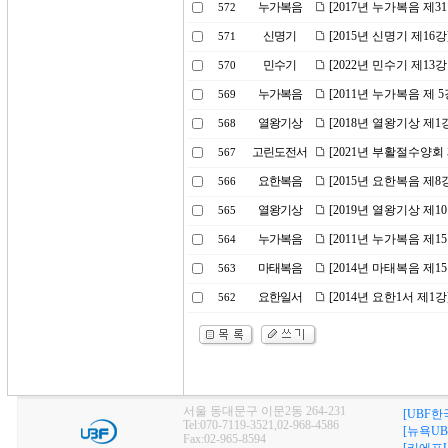
누가복음
[2017년 누가복음 제
572
신명기
[2015년 신명기 제16
571
민수기
[2022년 민수기 제1
570
누가복음
[2011년 누가복음 제
569
열왕기상
[2018년 열왕기상 제
568
고린도전서
[2021년 부활절수양
567
요한복음
[2015년 요한복음 제
566
열왕기상
[2019년 열왕기상 제
565
누가복음
[2011년 누가복음 제1
564
마태복음
[2014년 마태복음 제1
563
요한일서
[2014년 요한1서 제1
562
서울 동대문구 이문2동 264-231
[UBF한
Tel:070-7119-3521,02-968-4586
[뉴욕UB
Fax:02-965-8594