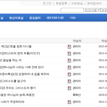
로그인
｜
회원등록
｜
비번분실
｜
현재접속자
료실
|
영상자료실
|
경성쉼터
|
JBF/EBF/CBF
|
기타
|
작성자
작성
강 제2강] 뜻을 정한 다니엘
관리자
2015-0
제1강]미스바의 영적 부흥(이인구)
관리자
2011-0
강] 결실을 하는 자
관리자
2012-0
29강]하나님의 나라는 너희 안에 있다
관리자
2011-1
프준비특강(2)] 강권하여 내 집을 채우라
관리자
2011-0
3강]그리스도를 알고자
관리자
2021-0
제2강] 우리는 그리스도의 향기
관리자
2017-1
]복음은 하나님의 능력-최동진
휴화산
2010-0
 그 나라가 무궁하리라
관리자
2012-1