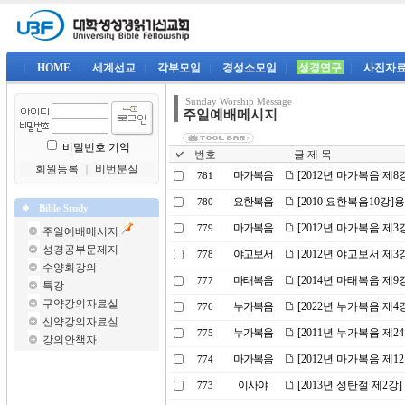
|
HOME
|
세계선교
|
각부모임
|
경성소모임
|
성경연구
|
사진자
Sunday Worship Message
주일예배메시지
비밀번호 기억
번호
글 제 목
회원등록
｜
비번분실
마가복음
[2012년 마가복음 제
781
요한복음
[2010 요한복음10강]
780
Bible Study
마가복음
[2012년 마가복음 제
779
주일예배메시지
성경공부문제지
야고보서
[2012년 야고보서 제3
778
수양회강의
마태복음
[2014년 마태복음 제
777
특강
구약강의자료실
누가복음
[2022년 누가복음 제
776
신약강의자료실
누가복음
[2011년 누가복음 제2
775
강의안책자
마가복음
[2012년 마가복음 제1
774
이사야
[2013년 성탄절 제2강
773