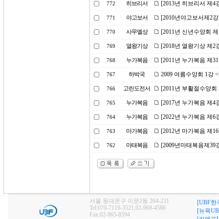
히브리서
[2013년 히브리서 제4
772
야고보서
[2010년야고보서제2강
771
사무엘상
[2011년 신년수양회 
770
열왕기상
[2018년 열왕기상 제
769
누가복음
[2011년 누가복음 제3
768
하박국
2009 여름수양회 1강
767
고린도전서
[2011년 부활절수양회 
766
누가복음
[2017년 누가복음 제
765
누가복음
[2022년 누가복음 제
764
마가복음
[2012년 마가복음 제1
763
마태복음
[2009년마태복음제39
762
서울 동대문구 이문2동 264-231
[UBF한
Tel:070-7119-3521,02-968-4586
[뉴욕UB
Fax:02-965-8594