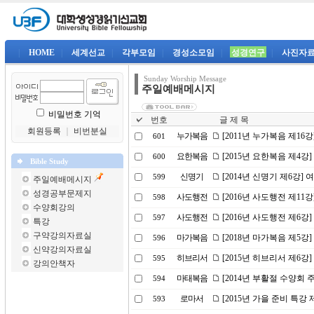
|
HOME
|
세계선교
|
각부모임
|
경성소모임
|
성경연구
|
사진자
Sunday Worship Message
주일예배메시지
비밀번호 기억
번호
글 제 목
회원등록
｜
비번분실
누가복음
[2011년 누가복음 제16
601
요한복음
[2015년 요한복음 제4강
600
Bible Study
신명기
[2014년 신명기 제6강]
599
주일예배메시지
성경공부문제지
사도행전
[2016년 사도행전 제1
598
수양회강의
사도행전
[2016년 사도행전 제6강
597
특강
구약강의자료실
마가복음
[2018년 마가복음 제5강
596
신약강의자료실
히브리서
[2015년 히브리서 제6
595
강의안책자
마태복음
[2014년 부활절 수양회
594
로마서
[2015년 가을 준비 특강 
593