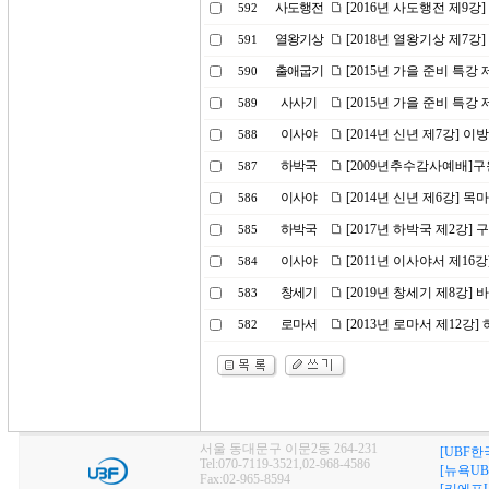
사도행전
[2016년 사도행전 제9강
592
열왕기상
[2018년 열왕기상 제7강
591
출애굽기
[2015년 가을 준비 특강
590
사사기
[2015년 가을 준비 특강 
589
이사야
[2014년 신년 제7강]
588
하박국
[2009년추수감사예배]
587
이사야
[2014년 신년 제6강] 
586
하박국
[2017년 하박국 제2강
585
이사야
[2011년 이사야서 제1
584
창세기
[2019년 창세기 제8강] 
583
로마서
[2013년 로마서 제12강
582
서울 동대문구 이문2동 264-231
[UBF한
Tel:070-7119-3521,02-968-4586
[뉴욕UB
Fax:02-965-8594