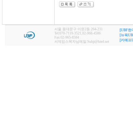
서울 동대문구 이문2동 264-231
[UBF한
Tel:070-7119-3521,02-968-4586
[뉴욕UB
Fax:02-965-8594
[키에프U
서제임스목자님메일:Suhjt@hitel.net