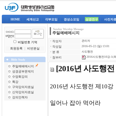
|
HOME
|
세계선교
|
각부모임
|
경성소모임
|
성경연구
|
사진자
Sunday Worship Message
주일예배메시지
ㆍ
작성자
관리자
비밀번호 기억
ㆍ
작성일
2016-05-22 (일) 13:01
회원등록
｜
비번분실
ㆍ
분 류
사도행전
2016사도행전10강-1(최
ㆍ
첨부#1
Bible Study
[2016년 사도행
주일예배메시지
성경공부문제지
수양회강의
특강
2016년 사도
구약강의자료실
신약강의자료실
강의안책자
일어나 잡아 먹어라