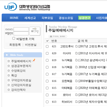
|
HOME
|
세계선교
|
각부모임
|
경성소모임
|
성경연구
|
사진자
Sunday Worship Message
주일예배메시지
비밀번호 기억
번호
글 제 목
회원등록
｜
비번분실
고린도후서
[2017년 고린도후서 제
621
이사야
[2011년 이사야서 제
620
Bible Study
누가복음
[ 2012년 송년메시지]
619
주일예배메시지
성경공부문제지
누가복음
2010년 신입생 바이블
618
수양회강의
누가복음
[2017년 누가복음 제
617
특강
구약강의자료실
요한복음
[2010부활절수양회1
616
신약강의자료실
마태복음
[2020년 마태복음 제
615
강의안책자
로마서
[2013년 로마서 제1
614
히브리서
[2013년 제자수양회 제
613