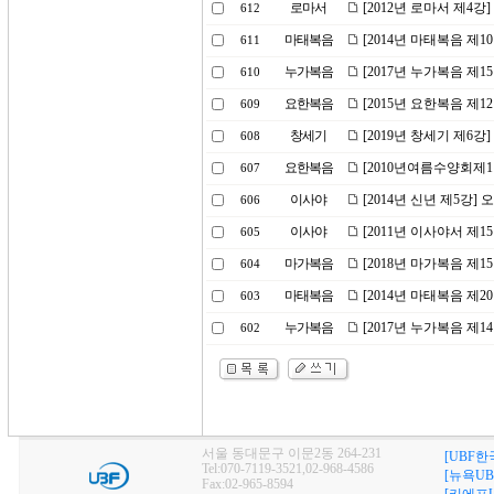
로마서
[2012년 로마서 제4강]
612
마태복음
[2014년 마태복음 제1
611
누가복음
[2017년 누가복음 제1
610
요한복음
[2015년 요한복음 제
609
창세기
[2019년 창세기 제6강
608
요한복음
[2010년여름수양회제
607
이사야
[2014년 신년 제5강]
606
이사야
[2011년 이사야서 제
605
마가복음
[2018년 마가복음 제
604
마태복음
[2014년 마태복음 제
603
누가복음
[2017년 누가복음 제
602
서울 동대문구 이문2동 264-231
[UBF한
Tel:070-7119-3521,02-968-4586
[뉴욕UB
Fax:02-965-8594