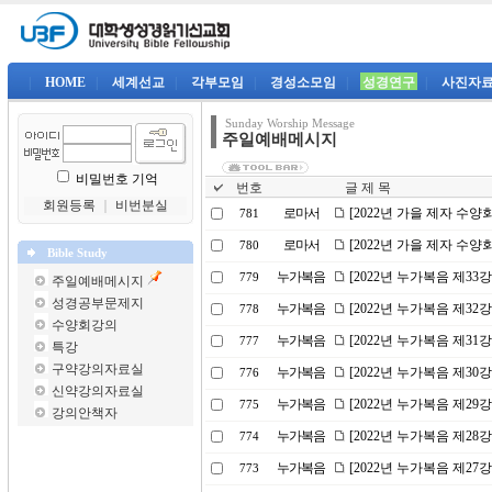
|
HOME
|
세계선교
|
각부모임
|
경성소모임
|
성경연구
|
사진자
Sunday Worship Message
주일예배메시지
비밀번호 기억
번호
글 제 목
회원등록
｜
비번분실
로마서
[2022년 가을 제자 수
781
로마서
[2022년 가을 제자 수
780
Bible Study
누가복음
[2022년 누가복음 제3
779
주일예배메시지
성경공부문제지
누가복음
[2022년 누가복음 제32
778
수양회강의
누가복음
[2022년 누가복음 제31
777
특강
구약강의자료실
누가복음
[2022년 누가복음 제3
776
신약강의자료실
누가복음
[2022년 누가복음 제2
775
강의안책자
누가복음
[2022년 누가복음 제2
774
누가복음
[2022년 누가복음 제2
773