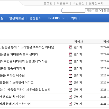
로그인
｜
회원등록
｜
비번분실
｜
현재접속자
료실
|
영상자료실
|
경성쉼터
|
JBF/EBF/CBF
|
기타
|
작성자
작성
3강 ]발람을 통해 이스라엘을 축복하신 하나님..
관리자
2022-0
2강]놋뱀을 쳐다본즉 모두 살더라
관리자
2022-0
1강]거룩함을 나타내지 않은 모세와 아론
관리자
2022-0
0강]붉은 암송아지의 재
관리자
2022-0
열 둘을 택하신 예수님
관리자
2022-0
]손을 들면 이스라엘이 이기고
관리자
2022-0
] 나는 이 복음을 위하여 세우심을 입었노라
관리자
2021-1
경배 받으실 왕 예수님
관리자
2021-1
]우리와 함께 계시는 하나님
관리자
2021-1