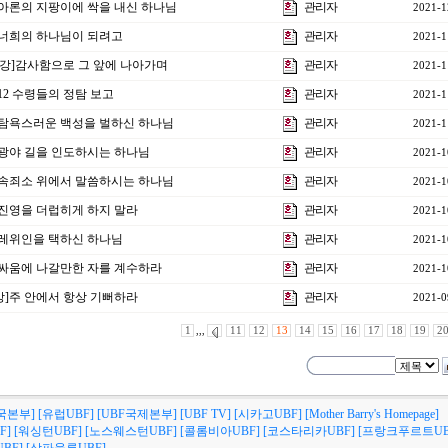
강]아론의 지팡이에 싹을 내신 하나님
관리자
2021-1
강]너희의 하나님이 되려고
관리자
2021-1
특강]감사함으로 그 앞에 나아가며
관리자
2021-1
]12 수령들의 정탐 보고
관리자
2021-1
강]탐욕스러운 백성을 벌하신 하나님
관리자
2021-1
강]광야 길을 인도하시는 하나님
관리자
2021-1
강]속죄소 위에서 말씀하시는 하나님
관리자
2021-1
강]진영을 더럽히게 하지 말라
관리자
2021-1
강]레위인을 택하신 하나님
관리자
2021-1
강]싸움에 나갈만한 자를 계수하라
관리자
2021-1
4강]주 안에서 항상 기뻐하라
관리자
2021-0
1
,,,
11
12
13
14
15
16
17
18
19
2
국본부]
[유럽UBF]
[UBF국제본부]
[UBF TV]
[시카고UBF]
[Mother Barry's Homepage]
F]
[워싱턴UBF]
[노스웨스턴UBF]
[콜롬비아UBF]
[코스타리카UBF]
[프랑크푸르트UB