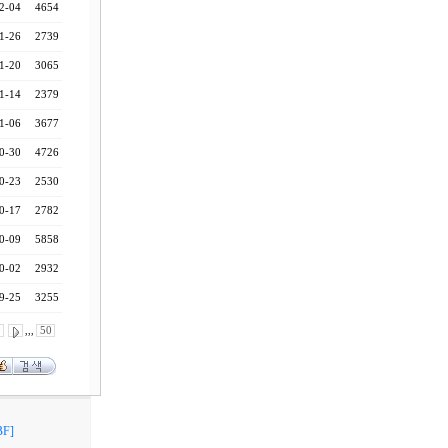
2-04
4654
1-26
2739
1-20
3065
1-14
2379
1-06
3677
0-30
4726
0-23
2530
0-17
2782
0-09
5858
0-02
2932
9-25
3255
0
,,,
50
F]