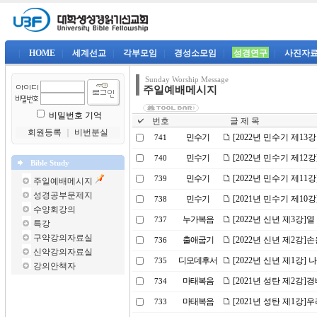
|
HOME
|
세계선교
|
각부모임
|
경성소모임
|
성경연구
|
사진자
Sunday Worship Message
주일예배메시지
비밀번호 기억
번호
글 제 목
회원등록
｜
비번분실
민수기
[2022년 민수기 제1
741
민수기
[2022년 민수기 제1
740
Bible Study
민수기
[2022년 민수기 제1
739
주일예배메시지
성경공부문제지
민수기
[2021년 민수기 제1
738
수양회강의
누가복음
[2022년 신년 제3강]
737
특강
구약강의자료실
출애굽기
[2022년 신년 제2강
736
신약강의자료실
디모데후서
[2022년 신년 제1강
735
강의안책자
마태복음
[2021년 성탄 제2강]
734
마태복음
[2021년 성탄 제1강
733