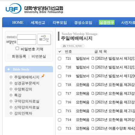
|
HOME
|
세계선교
|
각부모임
|
경성소모임
|
성경연구
|
사진자
Sunday Worship Message
주일예배메시지
비밀번호 기억
번호
글 제 목
회원등록
｜
비번분실
빌립보서
[2021년 빌립보서 제3
721
빌립보서
[2021년 빌립보서 제2
720
Bible Study
빌립보서
[2021년 빌립보서 제1
719
주일예배메시지
성경공부문제지
요한복음
[2021년 요한복음 제26
718
수양회강의
요한복음
[2021년 요한복음 제2
717
특강
구약강의자료실
요한복음
[2021년 요한복음 제2
716
신약강의자료실
요한복음
[2021년 요한복음 제 2
715
강의안책자
요한복음
[2021년 요한복음 제20
714
요한복음
[2021년 여름수양회 제
713