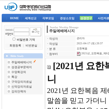
|
HOME
|
세계선교
|
각부모임
|
경성소모임
|
성경연구
|
사진자
Sunday Worship Message
주일예배메시지
ㆍ
작성자
관리자
비밀번호 기억
ㆍ
작성일
2021-04-17 (토) 20:37
회원등록
｜
비번분실
ㆍ
분 류
요한복음
2021년_요한복음_제6강-
ㆍ
첨부#1
Bible Study
주일예배메시지
[2021년 요
성경공부문제지
수양회강의
니
특강
구약강의자료실
신약강의자료실
2021년 요한
강의안책자
말씀을 믿고 가더니