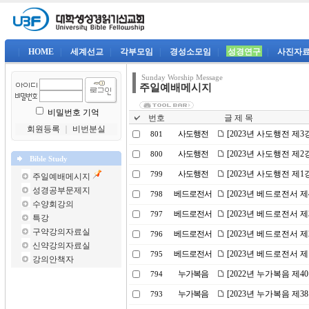
|
HOME
|
세계선교
|
각부모임
|
경성소모임
|
성경연구
|
사진자
Sunday Worship Message
주일예배메시지
비밀번호 기억
번호
글 제 목
회원등록
｜
비번분실
사도행전
[2023년 사도행전 제
801
사도행전
[2023년 사도행전 제
800
Bible Study
사도행전
[2023년 사도행전 제
799
주일예배메시지
성경공부문제지
베드로전서
[2023년 베드로전서 
798
수양회강의
베드로전서
[2023년 베드로전서 
797
특강
구약강의자료실
베드로전서
[2023년 베드로전서 
796
신약강의자료실
베드로전서
[2023년 베드로전서 제
795
강의안책자
누가복음
[2022년 누가복음 제
794
누가복음
[2023년 누가복음 제
793