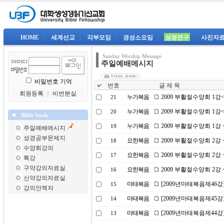
|
HOME
|
세계선교
|
각부모임
|
경성소모임
|
성경연구
|
사진자
Sunday Worship Message
주일예배메시지
비밀번호 기억
번호
글 제 목
회원등록
｜
비번분실
누가복음
2009 부활절수양회 1
21
누가복음
2009 부활절수양회 1
20
Bible Study
누가복음
2009 부활절수양회 1강
19
주일예배메시지
성경공부문제지
요한복음
2009 부활절수양회 2
18
수양회강의
요한복음
2009 부활절수양회 2
17
특강
구약강의자료실
요한복음
2009 부활절수양회 2
16
신약강의자료실
마태복음
[2009년마태복음제46강
15
강의안책자
마태복음
[2009년마태복음제45강
14
마태복음
[2009년마태복음제44강
13