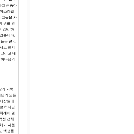
하고 금송아
 이스라엘
 그들을 사
막 위를 덮
 없던 하
있었습니다.
들은 큰 감
으시고 먼저
 그리고 내
요 하나님의
발라 거룩
 제단의 모든
 세상일에
으로 하나님
 차례에 걸
백성 전체
전체가 자원
도 백성들