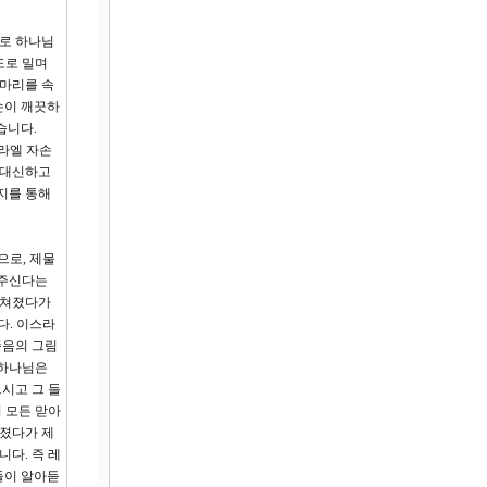
므로 하나님
도로 밀며
 마리를 속
 손이 깨끗하
습니다.
스라엘 자손
 대신하고
지를 통해
으로, 제물
려주신다는
바쳐졌다가
다. 이스라
죽음의 그림
 하나님은
시고 그 들
 모든 맏아
쳐졌다가 제
다. 즉 레
들이 알아듣