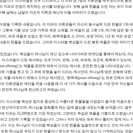
셨습니다. 이스라엘은 모두 12지파이고 각 지파 당 1명의 지휘관을 세우셨으므로 봉헌 
 각 지파의 진영이 위치하는 순서를 따랐습니다. 첫째 날에 헌물을 드린 자는 유다 지파
두째 날에는 납달리 자손의 지휘관 에난의 아들 아히라가 드렸습니다.
와 수량을 기록한 내용입니다. 각 지파의 지휘관들이 자신의 봉사날에 드린 헌물은 130 
이 두 그릇에 기름 섞은 고운 가루로 채운 소제물; 10 세겔의 금 그릇 1개; 여기에 담은 향;
 마리; 속죄 제물로 숫염소 한 마리; 화목제물로 소 2마리, 숫양 5마리, 1년 된 어린 숫양
은 내용의 헌물을 드렸습니다. 그러면 이스라엘 백성들이 드린 봉헌 예물은 어떤 의미가 
되어있었습니다. 백성들이 하나님이 계신 성소에 나아가려면 번제단을 통해야 하는데, 이
이스라엘이 드린 제사에는 크게 5가지, 번제, 소제, 속죄제, 속건제, 화목제가 있는데,
t offering)’는 제물을 완전히 태워서 드리는 제사로, 온전한 헌신을 나타내었습니다. ‘소
 그 위에 기름을 붓고 또 그 위에 유향을 놓아 드리는 제사인데, 하나님께 받은 은혜에 대한
ring)’는 죄를 대속하기 위해서 드리는 제사였고, ‘화목제(peace offering)’는 죄로 인해서 
의 지휘관들은 제단을 처음 사용할 때 이 네 가지 제사를 드림으로 가장 먼저 자신들의
을 온전히 하나님께 헌신하고자 하였습니다.
니다. 이스라엘 백성은 참으로 풍성하고 아름다운 헌물들을 아낌없이 즐거운 마음으로
 헌신적이었으며, 하나님을 영화롭게 하는 일에 열심을 내었는지를 보여줍니다. 열두
므낫세 지파는 32,200명으로 가장 적었는데, 그런데도 똑같은 예물을 기쁨으로 드렸습니다
이라고 간단히 기록할 수 있었습니다. 그러나 저자 모세는 토씨 하나 틀리지 않게 어느 
다. 이는 하나님이 이스라엘 백성들이 드린 헌물을 일괄적으로 받으신 것이 아니라 각
또한 하나님은 우리가 드린 헌물이나 헌신은 하나도 잊지 않고 다 기억하신다는 것입