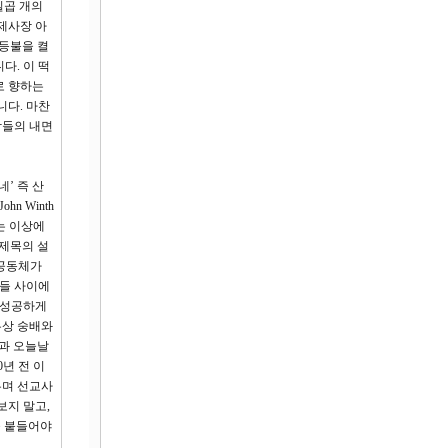
일곱 개의
제사장 아
 등불을 켤
다. 이 떡
로 향하는
니다. 마찬
람들의 내면
’ 즉 산
n Winth
는 이상에
 제목의 설
는 공동체가
신들 사이에
 성공하게
우상 숭배와
결과 오늘날
년 전 이
우며 선교사
보지 말고,
을 붙들어야