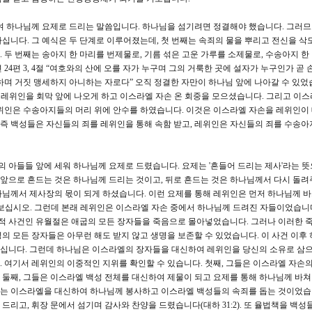
여 하나님께 요제로 드리는 말씀입니다. 하나님을 섬기려면 정결해야 했습니다. 그러
십니다. 그 예식은 두 단계로 이루어졌는데, 첫 번째는 속죄의 물을 뿌리고 전신을 삭
두 번째는 송아지 한 마리를 번제물로, 기름 섞은 고운 가루를 소제물로, 수송아지 한
24편 3, 4절 “여호와의 산에 오를 자가 누구며 그의 거룩한 곳에 설자가 누구인가 곧
하며 거짓 맹세하지 아니하는 자로다” 오직 정결한 자만이 하나님 앞에 나아갈 수 있었
서 레위인을 회막 앞에 나오게 하고 이스라엘 자손 온 회중을 모으셨습니다. 그리고 이
레위인은 수송아지들의 머리 위에 안수를 하였습니다. 이것은 이스라엘 자손을 레위인이
즉 백성들은 자신들의 죄를 레위인을 통해 속함 받고, 레위인은 자신들의 죄를 수송아
그의 아들들 앞에 세워 하나님께 요제로 드렸습니다. 요제는 '흔들어 드리는 제사'라는 뜻
. 앞으로 흔드는 것은 하나님께 드리는 것이고, 뒤로 흔드는 것은 하나님께서 다시 돌
나님께서 제사장의 몫이 되게 하셨습니다. 이런 요제를 통해 레위인은 먼저 하나님께 
을 보십시오. 그런데 본래 레위인은 이스라엘 자손 중에서 하나님께 드려진 자들이었습니
정적 사건인 유월절은 애굽의 모든 장자들을 죽음으로 몰아넣었습니다. 그러나 이러한 
의 모든 장자들은 아무런 해도 받지 않고 생명을 보존할 수 있었습니다. 이 사건 이후
십니다. 그런데 하나님은 이스라엘의 장자들을 대신하여 레위인을 당신의 소유로 삼으
 여기서 레위인의 이중적인 지위를 확인할 수 있습니다. 첫째, 그들은 이스라엘 자손의
둘째, 그들은 이스라엘 백성 전체를 대신하여 제물이 되고 요제를 통해 하나님께 바
는 이스라엘을 대신하여 하나님께 봉사하고 이스라엘 백성들의 속죄를 돕는 것이었습니
리고, 휘장 문에서 섬기며 감사와 찬양을 드렸습니다(대하 31:2). 또 율법책을 백성