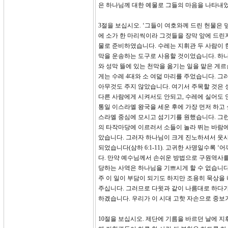
은 하나님께 대한 예물로 그들의 마음을 나타내
3절을 보십시오. ‘그들이 여호와께 드린 헌물은 
에 소가 한 마리씩이라 그것들을 장막 앞에 드린지
물로 준비하였습니다. 수레는 지휘관 두 사람이 한
막을 운송하는 도구로 사용할 것이었습니다. 하나
와 성막 뜰에 있는 천막을 옮기는 일을 맡은 게르
게는 수레 4대와 소 여덟 마리를 주었습니다. 그
아무것도 주지 않았습니다. 여기서 주목할 것은 
다른 사람에게 시켜서도 안되고, 수레에 실어도 
통일 이스라엘 왕국을 세운 후에 가장 먼저 하고
스라엘 중심에 모시고 섬기기를 원했습니다. 그런
의 타작마당에 이르러서 소들이 놀라 뛰는 바람에
았습니다. 그러자 하나님이 크게 진노하셔서 웃
되었습니다(삼하 6:1-11). 고귀한 사명일수록
다. 만약 예수님께서 손쉬운 방법으로 구원역사를
당하는 사역은 하나님을 기쁘시게 할 수 없습니다
주 이 일이 부담이 되기도 하지만 조용히 묵상
주십니다. 그러므로 다윗과 같이 나름대로 하다
하겠습니다. 우리가 이 시대 고핫 자손으로 중보
10절을 보십시오. 제단에 기름을 바르던 날에 