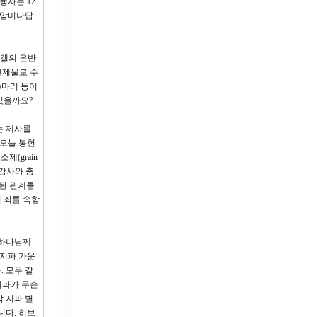
행사는 12
 암미나답
세겔의 은반
 번제물로 수
 5마리 등이
있을까요?
는 제사를
 오늘 봉헌
제(grain
 감사와 충
파괴된 관계를
 죄를 속함
 하나님께
 지파 가운
. 모두 같
지파가 무슨
 지파 별
니다. 히브