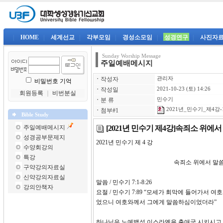
|
HOME
|
세계선교
|
각부모임
|
경성소모임
|
성경연구
|
사진자
Sunday Worship Message
주일예배메시지
ㆍ
작성자
관리자
비밀번호 기억
ㆍ
작성일
2021-10-23 (토) 14:26
회원등록
｜
비번분실
ㆍ
분 류
민수기
2021년_민수기_제4강-1
ㆍ
첨부#1
Bible Study
[2021년 민수기 제4강]속죄소 위에
주일예배메시지
성경공부문제지
2021년 민수기 제
수양회강의
특강
속죄소 위에서 말씀하시는
구약강의자료실
신약강의자료실
말씀 / 민수기 7:1-8:26
강의안책자
요절 / 민수기 7:89 “모세가 회막에 들어가서
었으니 여호와께서 그에게 말씀하심이었더라”
하나님은 노예백성 이스라엘을 출애굽 시키시고 