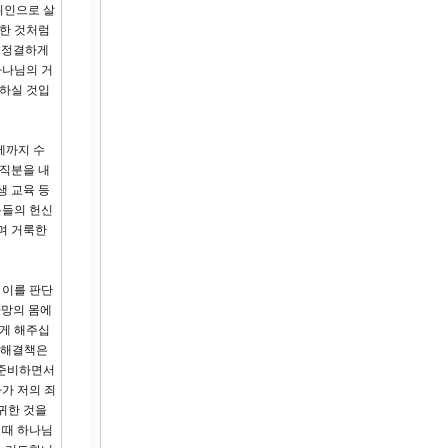
위인으로 살
 한 것처럼
을 정결하게
하나님의 거
용하실 것입
세까지 수
 직분을 내
생 교육 등
분들의 헌신
며 거룩한
 이를 판단
사망의 몸에
닫게 해주십
본 해결책은
 준비하면서
가 저의 죄
귀한 것을
 때 하나님