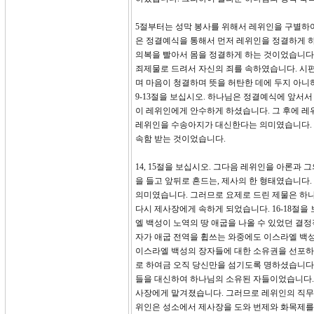
5절부터는 성막 봉사를 위해서 레위인을 구별하
은 정결예식을 통해서 먼저 레위인을 정결하게 하
의복을 빨아서 몸을 정결하게 하는 것이었습니다. 
죄제물로 드려서 자신의 죄를 속하였습니다. 시편 
며 마음이 청결하며 뜻을 허탄한 데에 두지 아니
9-13절을 보십시오. 하나님은 정결예식에 앞서
이 레위인에게 안수하게 하셨습니다. 그 후에 
레위인을 수송아지가 대신한다는 의미였습니다. 
속함 받는 것이었습니다.
14, 15절을 보십시오. 그다음 레위인을 아론과 
을 들고 앞뒤로 흔드는, 제사의 한 형태였습니다
의미였습니다. 그러므로 요제로 드린 제물은 하
다시 제사장에게 속하게 되었습니다. 16-18절
엘 백성이 노역의 땅 애굽을 나올 수 있었던 결
자가 애굽 전역을 휩쓰는 와중에도 이스라엘 백성
이스라엘 백성의 장자들에 대한 소유권을 선포하
로 하여금 오직 당신만을 섬기도록 명하셨습니다.
들을 대신하여 하나님의 소유된 자들이었습니다. 
사장에게 맡겨졌습니다. 그러므로 레위인의 직무
위인은 성소에서 제사장을 도와 번제와 화목제를 드