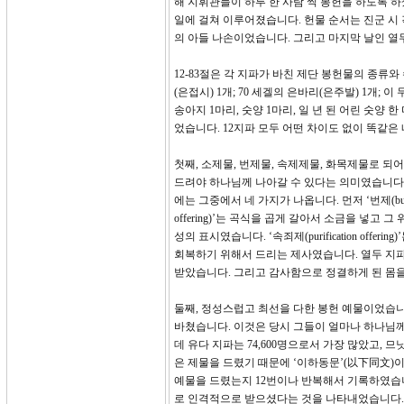
해 지휘관들이 하루 한 사람 씩 봉헌을 하도록 하
일에 걸쳐 이루어졌습니다. 헌물 순서는 진군 시
의 아들 나손이었습니다. 그리고 마지막 날인 열
12-83절은 각 지파가 바친 제단 봉헌물의 종류
(은접시) 1개; 70 세겔의 은바리(은주발) 1개; 
송아지 1마리, 숫양 1마리, 일 년 된 어린 숫양 한
었습니다. 12지파 모두 어떤 차이도 없이 똑같
첫째, 소제물, 번제물, 속제제물, 화목제물로 
드려야 하나님께 나아갈 수 있다는 의미였습니다. 
에는 그중에서 네 가지가 나옵니다. 먼저 ‘번제(burn
offering)’는 곡식을 곱게 갈아서 소금을 넣고
성의 표시였습니다. ‘속죄제(purification offe
회복하기 위해서 드리는 제사였습니다. 열두 지파
받았습니다. 그리고 감사함으로 정결하게 된 몸
둘째, 정성스럽고 최선을 다한 봉헌 예물이었습
바쳤습니다. 이것은 당시 그들이 얼마나 하나님께
데 유다 지파는 74,600명으로서 가장 많았고, 
은 제물을 드렸기 때문에 ‘이하동문’(以下同文)
예물을 드렸는지 12번이나 반복해서 기록하였습니
로 인격적으로 받으셨다는 것을 나타내었습니다. 