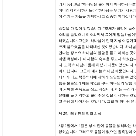
리서 6장 10절 “하나님은 불의하지 아니하사 너
어버리지 아니하시느라” 하나님은 우리의 사랑과
여 섬기는 자들을 기뻐하시고 소중히 여기십니다
89절을 다 같이 읽겠습니다. “모세가 회막에 들
소리를 들었으니 여호와께서 그에게 말씀하심이었
하였습니다. 그런데 하나님이 먼저 지성소 증거궤
쁘게 받으셨음을 나타내신 것이었습니다. 하나님
만나는 장소요 하나님의 말씀을 듣고 아뢰는 곳이
라엘 백성에게 죄 사함의 축복을 주고자 하셨습니
다. 오직 하나님이 함께 하셨기 때문이었습니다.
이 아닙니다. 그곳에 계시는 하나님 때문입니다.
제자가 되고 복음역사에 귀하게 쓰임받을 수 있었던
씀을 붙들었기 때문이었습니다. 하나님의 말씀이
며 거룩한 족속으로 삼고 계십니다. 이는 우리가
은혜를 늘 기억하고 불러주신 것을 감사하는 것입니
고 주님께 나아가는 것입니다. 그럴 때 하나님은
제 2장, 레위인의 정결 의식
8장 1절에서 4절은 성소 안에 등불을 밝히라는 
없었습니다. 그러므로 등불이 없으면 칠흑같이 