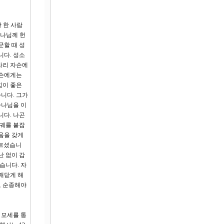
 한 사람
하나님께 헌
군할 때 성
니다. 성소
라리 자손에
자손에게는
힘이 좋은
니다. 그가
하나님을 이
니다. 나곤
약궤를 붙잡
움을 갖게
오르셨습니
난 없이 감
습니다. 자
깨닫게 해
로 순종해야
 모세를 통