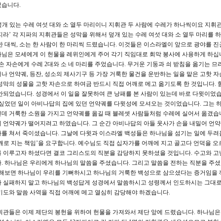
었습니다.
덮개 있는 수레 여섯 대와 소 열두 마리이니 지휘관 두 사람에 수레가 하나씩이요 지휘관
라’ 각 지파의 지휘관들은 성막을 위해서 덮개 있는 수레 여섯 대와 소 열두 마리를 
 대씩, 소는 한 사람이 한 마리씩 드렸습니다. 이것들은 이스라엘이 앞으로 광야를 진
님은 모세에게 이 헌물을 레위인에게 주어 각기 직임대로 회막 봉사에 사용하게 하십
손 자손에게 수레 2대와 소 네 마리를 주었습니다. 무거운 기둥과 쇠 받침을 옮기는 므
러나 언약궤, 등잔, 성소의 제사기구 등 가장 거룩한 물건을 운반하는 일을 맡은 고핫 
성막의 성물을 고핫 자손으로 하여금 반드시 직접 어깨로 메고 옮기도록 한 것입니다. 
안되었습니다. 성경에서 이 일을 잘못하여 큰 낭패를 본 사람이 있는데 바로 다윗이었습
 싶었던 일이 아비나답의 집에 있던 언약궤를 다윗성에 모셔오는 것이었습니다. 그는 
데 거룩한 소원을 가지고 언약궤를 옮길 때 블레셋 사람들처럼 수레에 실어서 옮겼습
 언약궤가 떨어지려고 하였습니다. 그 순간 아비나답의 아들 웃사가 손을 내밀어 언
사를 쳐서 죽이셨습니다. 그날에 다윗과 이스라엘 백성들은 하나님을 섬기는 일에 두려
 ‘어깨로 지는 책임’을 요구합니다. 예수님도 직접 십자가를 어깨에 지고 골고다 언덕을 
 이루고자 하셨다면 결코 그리스도의 직분을 감당하지 못하셨을 것입니다. 수고와 고
. 하나님은 우리에게 하나님의 말씀을 주셨습니다. 그리고 말씀을 전하는 직분을 주셨
을 해보면 하나님이 우리를 기뻐하시고 하나님의 거룩한 백성으로 삼으셨다는 증거임을 
가 실패하지 말고 하나님의 백성답게 성경에서 말씀하시고 성령께서 인도하시는 그대
기도와 말씀 사역을 직접 어깨에 메고 열심히 감당해야 하겠습니다.
지휘관들은 이제 제단의 봉헌을 위하여 헌물을 가져와서 제단 앞에 드렸습니다. 하나님은