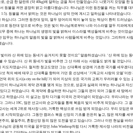
 순금 한 달란트 (약 40kg)에 달하는 금을 쳐서 만들었습니다. 나뭇가지 모양을 한 
서 등불을 켜면 굉장히 밝고 아름다웠습니다. 하나님은 이런 등잔불을 켜는 직무를 대
:5). 등불을 켜서 밝히는 것은 하나님이 성막 안에 계시고 일하심을 나타내었습니다.
하십니다. 그러면 등잔대 앞의, 열두 덩어리의 떡이 놓여 있는 떡상이 환히 드러났습니
러므로 등잔대 앞으로 비추는 것은 빛이 하나님께로부터 나와 이스라엘 열두 지파에게
직무 중에 하나는 하나님의 생명의 빛을 밝혀서 이스라엘 백성들에게 비추는 것이었습
한 임무는 하나님의 말씀의 빛을 잘 밝혀서 사람들에게 비추는 것입니다. 그리하여 사
겠습니다.
 빛이라 산 위에 있는 동네가 숨겨지지 못할 것이요” 말씀하셨습니다. ‘산 위에 있는 동네
수 있습니다. 산 위 동네가 빛을 비추면 그 산 아래 사는 사람들도 밝게 될 것입니다. Joh
기의 지도자였습니다. 철저한 청교도였던 그는 신대륙에 성경에 기초한 국가를 세우겠다
 다섯 척의 배에 태우고 신대륙을 향하여 가던 중 선상에서 ‘기독교의 사랑의 모델’이란
위의 도시(a city on the hill)’가 되어 지상의 모든 국가와 교회가 우러러볼 수 있
민이 하나님과의 계약 관계를 맺게 되는 것으로, 성공과 실패의 여부는 하나님과 자
있다고 하였습니다. 즉 계약에 충실하면 하나님이 그들의 편이 되어 그들로 새 땅에서
라고 하였습니다. 이 설교는 장차 다가올 미국의 건국이념이 되었습니다. 우리나라는 
 그러나 19C, 많은 선교사와 순교자들을 통해 복음의 빛이 비추게 되었습니다. 그 
교사는 세계 2위로 제사장 나라, 거룩한 백성으로 쓰임 받게 되었습니다. 우리 모임은 60
로 시작되었습니다. 그동안 캠퍼스 복음 신앙의 기초를 든든히 놓고, 많은 제자를 세
주의, 물질주의, 혼합신앙 등의 많은 도전을 받고 있습니다. 그러나 이런 현실을 바라
님의 공동체 미국을 꿈꾸었던 John Winthrop처럼 다시 거룩한 제사장 나라의 비전
복을 받고 감당하는 신앙공동체가 되기를 기도합니다.