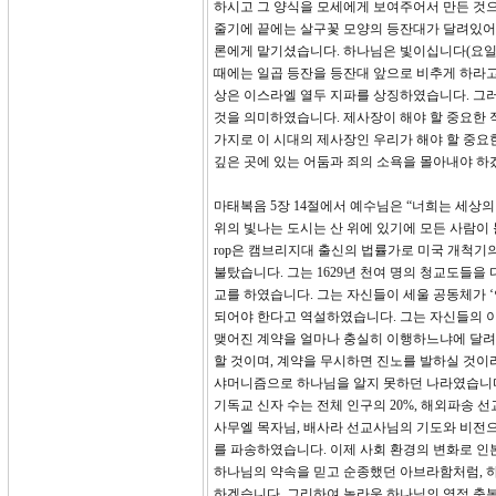
하시고 그 양식을 모세에게 보여주어서 만든 것으로,
줄기에 끝에는 살구꽃 모양의 등잔대가 달려있어
론에게 맡기셨습니다. 하나님은 빛이십니다(요일 1
때에는 일곱 등잔을 등잔대 앞으로 비추게 하라고 
상은 이스라엘 열두 지파를 상징하였습니다. 그
것을 의미하였습니다. 제사장이 해야 할 중요한 
가지로 이 시대의 제사장인 우리가 해야 할 중요
깊은 곳에 있는 어둠과 죄의 소욕을 몰아내야 하
마태복음 5장 14절에서 예수님은 “너희는 세상의
위의 빛나는 도시는 산 위에 있기에 모든 사람이 볼 
rop은 캠브리지대 출신의 법률가로 미국 개척
불탔습니다. 그는 1629년 천여 명의 청교도들을
교를 하였습니다. 그는 자신들이 세울 공동체가 ‘언덕 
되어야 한다고 역설하였습니다. 그는 자신들의 이
맺어진 계약을 얼마나 충실히 이행하느냐에 달려
할 것이며, 계약을 무시하면 진노를 발하실 것이
샤머니즘으로 하나님을 알지 못하던 나라였습니다.
기독교 신자 수는 전체 인구의 20%, 해외파송 선
사무엘 목자님, 배사라 선교사님의 기도와 비전으
를 파송하였습니다. 이제 사회 환경의 변화로 인본
하나님의 약속을 믿고 순종했던 아브라함처럼, 하나
하겠습니다. 그리하여 놀라운 하나님의 영적 축