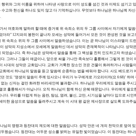
희 행위와 그의 이름을 위하여 나타낸 사랑으로 이미 성도를 섬긴 것과 이제도 섬기고 있
 수고와 헌신을 하나도 잊지 않고 다 기억하십니다. 무엇보다 하나님은 하나님께 자신
.
어가서 여호와께 말하려 할 때에 증거궤 위 속죄소 위의 두 그룹 사이에서 자기에게 말
더라” 12지파의 봉헌이 끝나자 모세는 성막에 들어가서 모든 것이 완성된 것을 보
 위 속죄소 위의 두 그룹 사이에서 말씀하셨습니다. 이는 곧 하나님이 이스라엘이 드린
이 성막의 지성소에서 모세에게 말씀하신 데서 성막의 존재목적이 나타납니다. 성막
 되었습니다. 즉 하나님은 성막에서 말씀을 통해 그 백성을 친히 인도하고자 하셨습니다
다. 그러나 그들이 애굽이나, 앞으로 싸울 가나안 족속보다 훌륭해서 그렇게 된 것이
 이 시대의 성막은 교회입니다. 교회가 거룩한 장소인 것은 건물이 화려하거나 사람들이
 교회에서 하나님의 말씀을 듣고 말씀에 순종하는 법을 배워야 합니다. 사도 베드로가 
 것도 ‘영생의 말씀이 주께 있사오니 우리가 누구에게로 가오리이까(요 6:68)’ 하며
 없는 신자는 겉만 화려한 바리새인에 불과합니다. 하나님은 우리에게도 말씀을 주시
 결코 훌륭해서가 아닙니다. 오직 하나님이 함께 하신 은혜 때문입니다. 우리에게 필요한
다. 우리를 더럽게 하는 음란, 탐심, 염려, 불신, 교만, 시기심을 날마다 입으로 시
 세미한 음성으로 말씀을 들려주시고 계속 이 시대 왕 같은 제사장으로 살도록 도와주실
하나님의 명령과 등잔대의 제도에 대한 말씀입니다. 성막 안은 네 개의 천막으로 덮여 
어두웠습니다. 등잔대는 어두운 성소를 밝히는 유일한 빛이었습니다. 이 등잔대는 하나