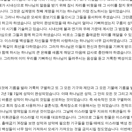
세가 시내산으로 하나님의 말씀을 받기 위해 잠시 자리를 비웠을 때 그 사이를 참지 못
습니다. 그것은 십계명의 첫째 계명을 어기는 하나님이 가장 진노하시는 일이었습니다.
. 그러나 하나님은 모세의 중보기도를 들으시고 그들을 용서하여 주셨습니다. 그만큼
 하고자 하셨습니다. 성막이 완성되었을 때 하나님이 얼마나 기뻐하셨는지 구름이 성
 이 시기를 기술하고 있습니다. 시내산에 불과 연기와 우레 가운데 계시던 그 범접할 수
심으로 그들과 함께 하고자 하셨습니다. 비로소 그들은 출애굽한 의미를 깨달을 수 
. 이스라엘 백성들은 자신들을 무한히 사랑하시는 하나님이 너무 감사하였습니다. 그
두 똑같이 최선을 다하였습니다. 그러자 하나님은 이들의 헌신과 한마음을 기쁘게 받
 함께 하시는 하나님의 큰 은혜를 새롭게 깨닫고 마음에 감사로 충만해야 하겠습니다.
다. 그리하여 이미 우리를 기뻐하신 하나님이 들려주시는 음성을 듣고 거룩한 백성이
그것에 기름을 발라 거룩히 구별하고 또 그 모든 기구와 제단과 그 모든 기물에 기름을 
 제 2년 1월 1일에 성막이 완성되었습니다. 이때 하나님은 성막, 그 안의 모든 것 그리고
름 바름은 성막이 하나님의 것임을 선포하는 것이었습니다. 즉 세속적인 것과 구별하여
다고 회의 장소로 사용하거나 결혼식장, 축제장소로 이용해서는 안 되었습니다. 전적
하나님의 영역임을 드러낸 것이었습니다. 그날에 이스라엘 열두 지파의 지휘관들이 두
의 지휘관들은 이스라엘 각 지파를 대표하였습니다. 그러므로 그들의 헌물은 이스라엘 
 출애굽기 36장을 보면 성막과 성막에 필요한 기구들을 만들 때에도 이스라엘 백성 
때 백성들이 너무 많이 가져와서 모세가 가져오는 것을 금지시킬 정도였습니다. 이번에