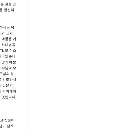
는 것을 잊
을 헌신하
씀하시는 목
고드리고자
 예물을 기
은 하나님을
. 또 이스
 아니었습니
 많기 때문
예수님의 수
 주님의 말
고 인도하시
 것은 이
인하여 회개하
 것입니다.
있고 창문이
님이 설계