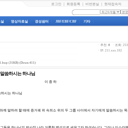
로그인
｜
회원등록
｜
비번분실
｜
현재접속자
료실
|
영상자료실
|
경성쉼터
|
JBF/EBF/CBF
|
기타
|
ㆍ추천:
0
ㆍ조회: 2
ㆍ
IP: 211.xxx.102
.hwp
(31KB) (Down:411)
서 말씀하시는 하나님
 4 강 이 종 하
 하나님
 여호와께 말하려 할 때에 증거궤 위 속죄소 위의 두 그룹 사이에서 자기에게 말씀하시는 
그들을 하나님의 제사장 나라 거룩한 백성으로 세우고자 하셨습니다. 그러나 이스라