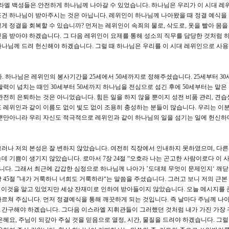
 이스라엘 백성들은 안전하게 하나님께 나아갈 수 있었습니다. 하나님은 우리가 이 시대 레
건 하나님이 받아주시는 것은 아닙니다. 레위인이 하나님께 나아왔을 때 정결 예식을
게 정결을 회복할 수 있습니까? 먼저는 레위인이 속죄의 물로, 삭도로, 옷을 빨아 몸
음 받아야 하겠습니다. 그 다음 레위인이 요제를 통해 성소의 직무를 담당한 것처럼 
나님께 드려 헌신해야 하겠습니다. 그럴 때 하나님은 우리를 이 시대 레위인으로 사
다. 하나님은 레위인의 봉사기간을 25세에서 50세까지로 정해주셨습니다. 25세부터 30
력이 넘치는 때인 30세부터 50세까지 하나님을 전심으로 섬긴 후에 50세부터는 맡은
전히 은퇴하는 것은 아니었습니다. 힘든 일을 하지 않을 뿐이지 성전 비품 관리, 견습
 레위인과 같이 이름도 없이 빛도 없이 조용히 충성하는 분들이 많습니다. 우리는 이
 뿐만아니라 우리 자신도 적극적으로 레위인과 같이 하나님의 일을 섬기는 일에 헌신하
러나 저의 본성은 잘 변하지 않았습니다. 여전히 직장에서 인내하지 못하였으며, 다른
 기쁨이 생기지 않았습니다. 로마서 7장 24절 “오호라 나는 곤고한 사람이로다 이 
습니다. 그래서 최근에 갑갑한 심정으로 하나님께 나아가 ’도대체 무엇이 문제인지‘ 깨
 45절 ”내가 거룩하니 너희도 거룩하라“는 말씀을 주셨습니다. 그러고 보니 저의 근
미 이것을 알고 있었지만 세상 잔재미로 인하여 받아들이지 않았습니다. 오늘 메시지를
르쳐 주십니다. 먼저 정결예식을 통해 깨끗하게 되는 것입니다. 즉 날마다 주님께 나아
 간구해야 하겠습니다. 그다음 이스라엘 지휘관들이 그러했던 것처럼 내가 가진 가장 
혜요, 주님이 되갚아 주실 것을 믿음으로 열정, 시간, 물질을 드려야 하겠습니다. 그럴