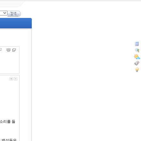
532
목소리를 들
엘 백성들은