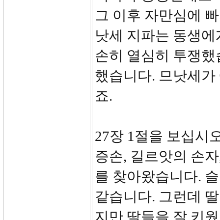
그 이후 자만심에 빠
낫세 지파는 동생에
손히 열심히 투쟁했
했습니다. 므낫세가
죠.
27장 1절을 보십시
증손, 길르앗의 손자
를 찾아왔습니다. 슬
같습니다. 그런데 딸
지만 딸들을 잘 키웠