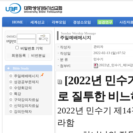
|
HOME
|
세계선교
|
각부모임
|
경성소모임
|
성경연구
|
사진자
Sunday Worship Message
주일예배메시지
ㆍ
작성자
관리자
비밀번호 기억
ㆍ
작성일
2022-02-13 (일) 07:52
회원등록
｜
비번분실
ㆍ
분 류
민수기
2022년_민수기_제14강-
ㆍ
첨부#1
Bible Study
주일예배메시지
[2022년 민
성경공부문제지
수양회강의
로 질투한 비
특강
구약강의자료실
신약강의자료실
2022년 
강의안책자
라함