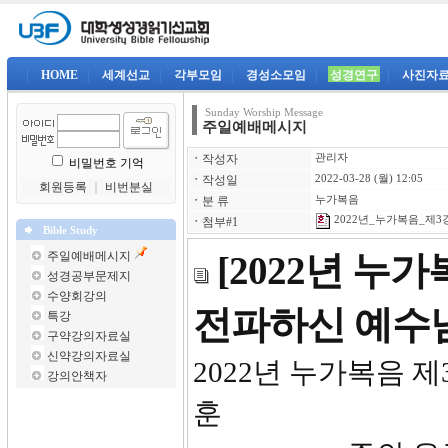
|
HOME
|
세계선교
|
각부모임
|
경성소모임
|
성경연구
|
사진자
Sunday Worship Message
주일예배메시지
ㆍ
작성자
관리자
비밀번호 기억
ㆍ
작성일
2022-03-28 (월) 12:05
회원등록
｜
비번분실
ㆍ
분 류
누가복음
2022년_누가복음_제3강-
ㆍ
첨부#1
Bible Study
주일예배메시지
[2022년 누
성경공부문제지
수양회강의
전파하신 예수
특강
구약강의자료실
신약강의자료실
2022년
강의안책자
훈