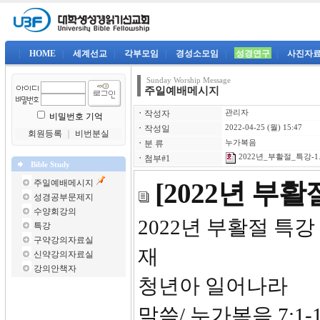
|
HOME
|
세계선교
|
각부모임
|
경성소모임
|
성경연구
|
사진자
Sunday Worship Message
주일예배메시지
ㆍ
작성자
관리자
비밀번호 기억
ㆍ
작성일
2022-04-25 (월) 15:47
회원등록
｜
비번분실
ㆍ
분 류
누가복음
2022년_부활절_특강-1.
ㆍ
첨부#1
Bible Study
주일예배메시지
[2022년 부
성경공부문제지
수양회강의
2022년
특강
구약강의자료실
재
신약강의자료실
강의안책자
청년아 일어나라
말씀/ 누가복음 7:1-