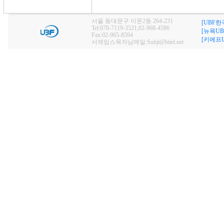
서울 동대문구 이문2동 264-231
[UBF한
Tel:070-7119-3521,02-968-4586
[뉴욕UB
Fax:02-965-8594
[키에프U
서제임스목자님메일:Suhjt@hitel.net