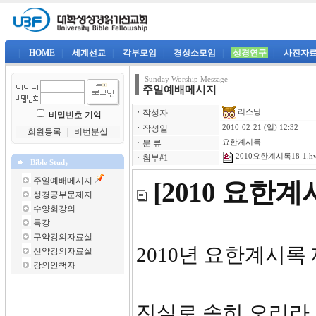
|
HOME
|
세계선교
|
각부모임
|
경성소모임
|
성경연구
|
사진자
Sunday Worship Message
주일예배메시지
리스닝
ㆍ
작성자
비밀번호 기억
ㆍ
작성일
2010-02-21 (일) 12:32
회원등록
｜
비번분실
ㆍ
분 류
요한계시록
2010요한계시록18-1.h
ㆍ
첨부#1
Bible Study
주일예배메시지
[2010 요한
성경공부문제지
수양회강의
특강
구약강의자료실
2010년 요한계시록 
신약강의자료실
강의안책자
진실로 속히 오리라