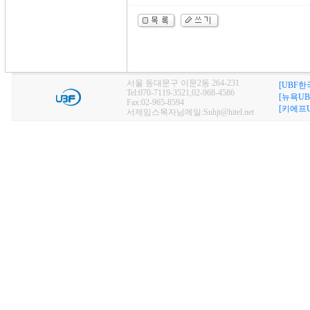
서울 동대문구 이문2동 264-231
[UBF한
Tel:070-7119-3521,02-968-4586
[뉴욕UB
Fax:02-965-8594
[키에프U
서제임스목자님메일:Suhjt@hitel.net