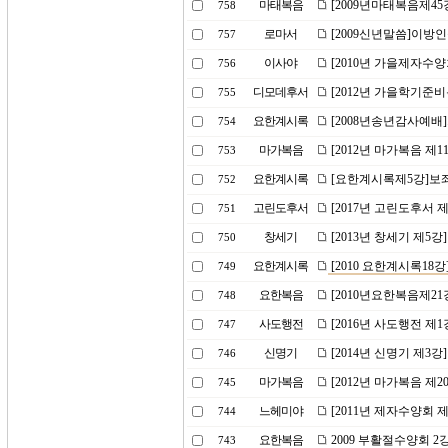
마태복음
[2009년마태복음제45
758
로마서
[2009신년말씀]이방
757
이사야
[2010년 가을제자수
756
디모데후서
[2012년 가을학기준
755
요한계시록
[2008년송년감사예배
754
마가복음
[2012년 마가복음 제1
753
요한계시록
[요한계시록제5강]보
752
고린도후서
[2017년 고린도후서 
751
창세기
[2013년 창세기 제5강
750
요한계시록
[2010 요한계시록18
749
요한복음
[2010년요한복음제2
748
사도행전
[2016년 사도행전 제
747
신명기
[2014년 신명기 제3
746
마가복음
[2012년 마가복음 제2
745
느헤미야
[2011년 제자수양회 
744
요한복음
2009 부활절수양회 
743