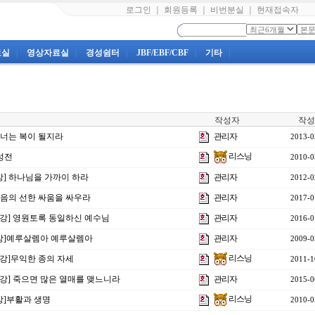
로그인
｜
회원등록
｜
비번분실
｜
현재접속자
료실
|
영상자료실
|
경성쉼터
|
JBF/EBF/CBF
|
기타
|
작성자
작성
] 너는 복이 될지라
관리자
2013-0
리스닝
새성전
2010-0
4강] 하나님을 가까이 하라
관리자
2012-0
 믿음의 선한 싸움을 싸우라
관리자
2017-0
13강] 영원토록 동일하신 예수님
관리자
2016-0
1강]예루살렘아 예루살렘아
관리자
2009-0
리스닝
28강]무익한 종의 자세
2011-1
15강] 죽으면 많은 열매를 맺느니라
관리자
2015-0
리스닝
강]부활과 생명
2010-0