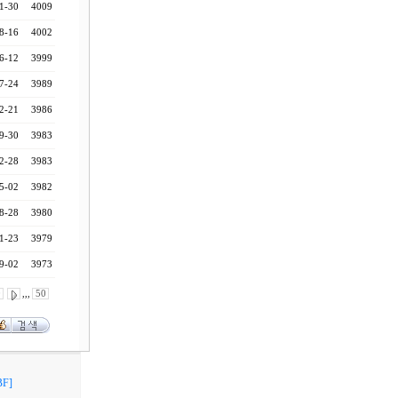
1-30
4009
8-16
4002
6-12
3999
7-24
3989
2-21
3986
9-30
3983
2-28
3983
5-02
3982
8-28
3980
1-23
3979
9-02
3973
0
,,,
50
F]