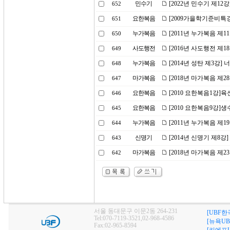
민수기
[2022년 민수기 제1
652
요한복음
[2009가을학기준비특강
651
누가복음
[2011년 누가복음 제
650
사도행전
[2016년 사도행전 제
649
누가복음
[2014년 성탄 제3강
648
마가복음
[2018년 마가복음 제
647
요한복음
[2010 요한복음1강]
646
요한복음
[2010 요한복음9강]생
645
누가복음
[2011년 누가복음 제1
644
신명기
[2014년 신명기 제8강
643
마가복음
[2018년 마가복음 제2
642
서울 동대문구 이문2동 264-231
[UBF한
Tel:070-7119-3521,02-968-4586
[뉴욕UB
Fax:02-965-8594