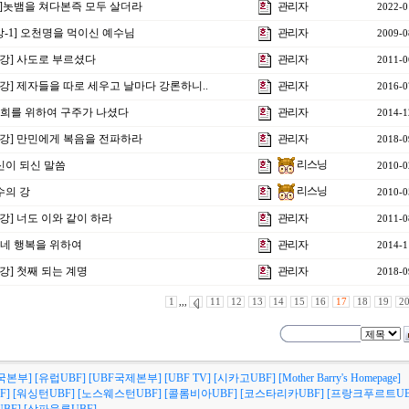
2강]놋뱀을 쳐다본즉 모두 살더라
관리자
2022-0
-1] 오천명을 먹이신 예수님
관리자
2009-0
11강] 사도로 부르셨다
관리자
2011-0
18강] 제자들을 따로 세우고 날마다 강론하니..
관리자
2016-0
] 너희를 위하여 구주가 나셨다
관리자
2014-1
28강] 만민에게 복음을 전파하라
관리자
2018-0
리스닝
육신이 되신 말씀
2010-0
리스닝
수의 강
2010-0
9강] 너도 이와 같이 하라
관리자
2011-0
] 네 행복을 위하여
관리자
2014-1
3강] 첫째 되는 계명
관리자
2018-0
1
,,,
11
12
13
14
15
16
17
18
19
2
국본부]
[유럽UBF]
[UBF국제본부]
[UBF TV]
[시카고UBF]
[Mother Barry's Homepage]
F]
[워싱턴UBF]
[노스웨스턴UBF]
[콜롬비아UBF]
[코스타리카UBF]
[프랑크푸르트UB