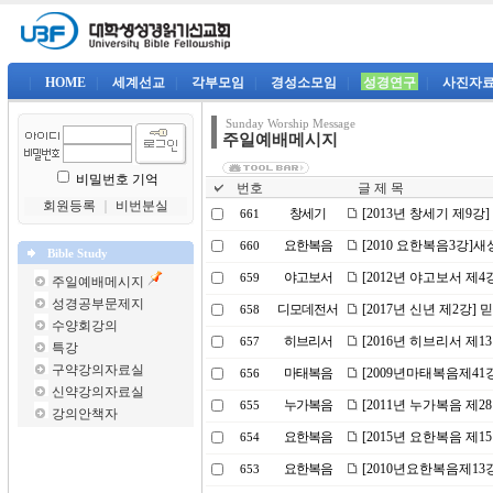
|
HOME
|
세계선교
|
각부모임
|
경성소모임
|
성경연구
|
사진자
Sunday Worship Message
주일예배메시지
비밀번호 기억
번호
글 제 목
회원등록
｜
비번분실
창세기
[2013년 창세기 제9강
661
요한복음
[2010 요한복음3강]
660
Bible Study
야고보서
[2012년 야고보서 제
659
주일예배메시지
성경공부문제지
디모데전서
[2017년 신년 제2강]
658
수양회강의
히브리서
[2016년 히브리서 제
657
특강
구약강의자료실
마태복음
[2009년마태복음제4
656
신약강의자료실
누가복음
[2011년 누가복음 제
655
강의안책자
요한복음
[2015년 요한복음 제
654
요한복음
[2010년요한복음제13
653