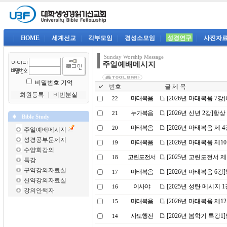
|
HOME
|
세계선교
|
각부모임
|
경성소모임
|
성경연구
|
사진자
Sunday Worship Message
주일예배메시지
비밀번호 기억
번호
글 제 목
회원등록
｜
비번분실
마태복음
[2026년 마태복음 7
22
누가복음
[2026년 신년 2강]
21
Bible Study
마태복음
[2026년 마태복음 제
20
주일예배메시지
성경공부문제지
마태복음
[2026년 마태복음 제
19
수양회강의
고린도전서
[2025년 고린도전서 
18
특강
구약강의자료실
마태복음
[2026년 마태복음 6
17
신약강의자료실
이사야
[2025년 성탄 메시지 
16
강의안책자
마태복음
[2026년 마태복음 제
15
사도행전
[2026년 봄학기 특강
14