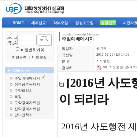
|
HOME
|
세계선교
|
각부모임
|
경성소모임
|
성경연구
|
사진자
Sunday Worship Message
주일예배메시지
ㆍ
작성자
관리자
비밀번호 기억
ㆍ
작성일
2016-02-28 (일) 14:06
회원등록
｜
비번분실
ㆍ
분 류
사도행전
2016사도행전1강-1(최바
ㆍ
첨부#1
Bible Study
주일예배메시지
[2016년 사
성경공부문제지
수양회강의
이 되리라
특강
구약강의자료실
신약강의자료실
강의안책자
2016년 