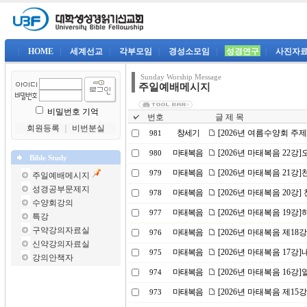
|
HOME
|
세계선교
|
각부모임
|
경성소모임
|
성경연구
|
사진자
Sunday Worship Message
주일예배메시지
비밀번호 기억
번호
글 제 목
회원등록
｜
비번분실
창세기
[2026년 여름수양회 주
981
마태복음
[2026년 마태복음 22
980
Bible Study
마태복음
[2026년 마태복음 21강]
979
주일예배메시지
성경공부문제지
마태복음
[2026년 마태복음 20강] 
978
수양회강의
마태복음
[2026년 마태복음 19
977
특강
구약강의자료실
마태복음
[2026년 마태복음 제18
976
신약강의자료실
마태복음
[2026년 마태복음 17강
975
강의안책자
마태복음
[2026년 마태복음 16
974
마태복음
[2026년 마태복음 제15
973