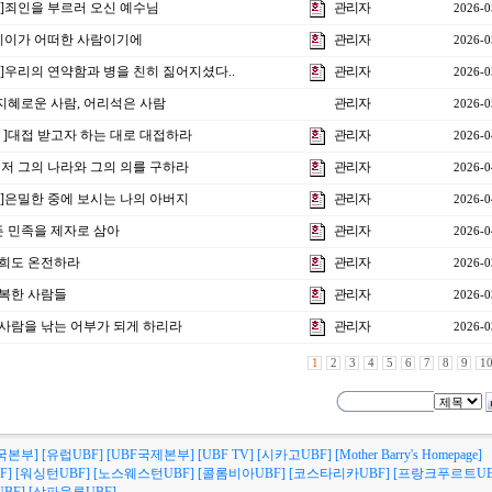
4강]죄인을 부르러 오신 예수님
관리자
2026-0
강]이이가 어떠한 사람이기에
관리자
2026-0
2강]우리의 연약함과 병을 친히 짊어지셨다..
관리자
2026-0
 ]지혜로운 사람, 어리석은 사람
관리자
2026-0
강 ]대접 받고자 하는 대로 대접하라
관리자
2026-0
]먼저 그의 나라와 그의 의를 구하라
관리자
2026-0
강 ]은밀한 중에 보시는 나의 아버지
관리자
2026-0
모든 민족을 제자로 삼아
관리자
2026-0
]너희도 온전하라
관리자
2026-0
행복한 사람들
관리자
2026-0
강]사람을 낚는 어부가 되게 하리라
관리자
2026-0
1
2
3
4
5
6
7
8
9
1
국본부]
[유럽UBF]
[UBF국제본부]
[UBF TV]
[시카고UBF]
[Mother Barry's Homepage]
F]
[워싱턴UBF]
[노스웨스턴UBF]
[콜롬비아UBF]
[코스타리카UBF]
[프랑크푸르트UB