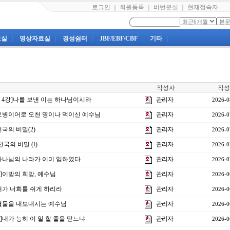
로그인
｜
회원등록
｜
비번분실
｜
현재접속자
료실
|
영상자료실
|
경성쉼터
|
JBF/EBF/CBF
|
기타
|
작성자
작성
제 4강]나를 보낸 이는 하나님이시라
관리자
2026-0
강]오병이어로 오천 명이나 먹이신 예수님
관리자
2026-0
천국의 비밀(2)
관리자
2026-0
천국의 비밀 (Ⅰ)
관리자
2026-0
강]하나님의 나라가 이미 임하였다
관리자
2026-0
강]이방의 희망, 예수님
관리자
2026-0
]내가 너희를 쉬게 하리라
관리자
2026-0
강]열둘을 내보내시는 예수님
관리자
2026-0
강]내가 능히 이 일 할 줄을 믿느냐
관리자
2026-0