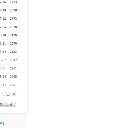
7-26
2733
7-19
2678
7-12
2373
7-05
2628
6-28
2126
6-21
2270
6-14
2132
6-07
2682
5-31
2201
5-24
3905
5-17
2261
0
,,,
50
F]