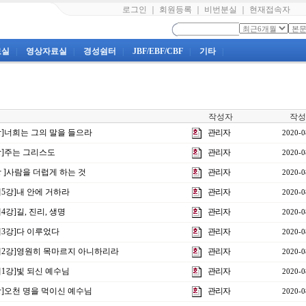
로그인
｜
회원등록
｜
비번분실
｜
현재접속자
료실
|
영상자료실
|
경성쉼터
|
JBF/EBF/CBF
|
기타
|
작성자
작성
5강]너희는 그의 말을 들으라
관리자
2020-0
4강]주는 그리스도
관리자
2020-0
강 ]사람을 더럽게 하는 것
관리자
2020-0
제5강]내 안에 거하라
관리자
2020-0
4강]길, 진리, 생명
관리자
2020-0
제3강]다 이루었다
관리자
2020-0
주제2강]영원히 목마르지 아니하리라
관리자
2020-0
제1강]빛 되신 예수님
관리자
2020-0
2강]오천 명을 먹이신 예수님
관리자
2020-0