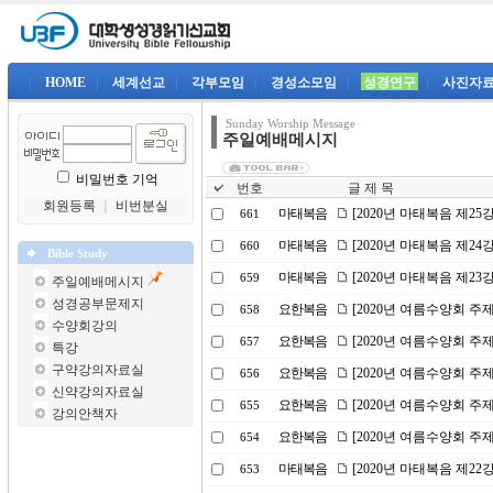
|
HOME
|
세계선교
|
각부모임
|
경성소모임
|
성경연구
|
사진자
Sunday Worship Message
주일예배메시지
비밀번호 기억
번호
글 제 목
회원등록
｜
비번분실
마태복음
[2020년 마태복음 제2
661
마태복음
[2020년 마태복음 제2
660
Bible Study
마태복음
[2020년 마태복음 제23
659
주일예배메시지
성경공부문제지
요한복음
[2020년 여름수양회 주
658
수양회강의
요한복음
[2020년 여름수양회 주제
657
특강
구약강의자료실
요한복음
[2020년 여름수양회 주
656
신약강의자료실
요한복음
[2020년 여름수양회 
655
강의안책자
요한복음
[2020년 여름수양회 주
654
마태복음
[2020년 마태복음 제2
653