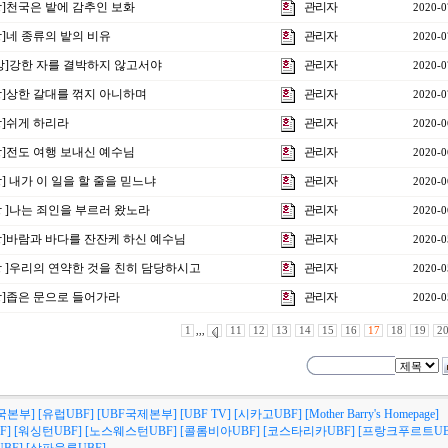
1강]천국은 밭에 감추인 보화
관리자
2020-0
강]네 종류의 밭의 비유
관리자
2020-0
9 강]강한 자를 결박하지 않고서야
관리자
2020-0
8강]상한 갈대를 꺾지 아니하며
관리자
2020-0
강]쉬게 하리라
관리자
2020-0
6강]전도 여행 보내신 예수님
관리자
2020-0
강] 내가 이 일을 할 줄을 믿느냐
관리자
2020-0
4강 ]나는 죄인을 부르러 왔노라
관리자
2020-0
3강]바람과 바다를 잔잔케 하신 예수님
관리자
2020-0
2강 ]우리의 연약한 것을 친히 담당하시고
관리자
2020-0
1강]좁은 문으로 들어가라
관리자
2020-0
1
,,,
11
12
13
14
15
16
17
18
19
2
국본부]
[유럽UBF]
[UBF국제본부]
[UBF TV]
[시카고UBF]
[Mother Barry's Homepage]
F]
[워싱턴UBF]
[노스웨스턴UBF]
[콜롬비아UBF]
[코스타리카UBF]
[프랑크푸르트UB