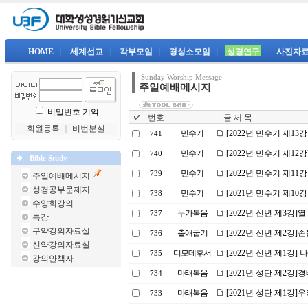
|
HOME
|
세계선교
|
각부모임
|
경성소모임
|
성경연구
|
사진자
Sunday Worship Message
주일예배메시지
비밀번호 기억
번호
글 제 목
회원등록
｜
비번분실
민수기
[2022년 민수기 제1
741
민수기
[2022년 민수기 제1
740
Bible Study
민수기
[2022년 민수기 제1
739
주일예배메시지
성경공부문제지
민수기
[2021년 민수기 제1
738
수양회강의
누가복음
[2022년 신년 제3강]
737
특강
구약강의자료실
출애굽기
[2022년 신년 제2강
736
신약강의자료실
디모데후서
[2022년 신년 제1강
735
강의안책자
마태복음
[2021년 성탄 제2강]
734
마태복음
[2021년 성탄 제1강
733