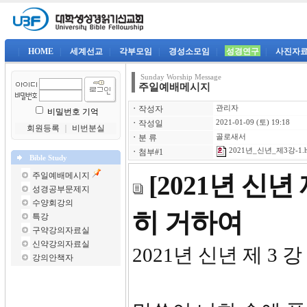
|
HOME
|
세계선교
|
각부모임
|
경성소모임
|
성경연구
|
사진자
Sunday Worship Message
주일예배메시지
ㆍ
작성자
관리자
비밀번호 기억
ㆍ
작성일
2021-01-09 (토) 19:18
회원등록
｜
비번분실
ㆍ
분 류
골로새서
2021년_신년_제3강-1.
ㆍ
첨부#1
Bible Study
주일예배메시지
[2021년 신
성경공부문제지
수양회강의
히 거하여
특강
구약강의자료실
신약강의자료실
2021년 신년 제 3 강
강의안책자