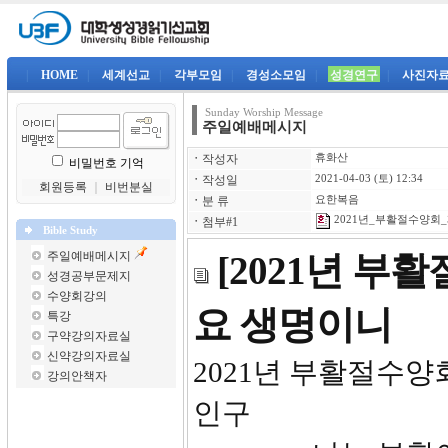
|
HOME
|
세계선교
|
각부모임
|
경성소모임
|
성경연구
|
사진자
Sunday Worship Message
주일예배메시지
ㆍ
작성자
휴화산
비밀번호 기억
ㆍ
작성일
2021-04-03 (토) 12:34
회원등록
｜
비번분실
ㆍ
분 류
요한복음
2021년_부활절수양회_제
ㆍ
첨부#1
Bible Study
주일예배메시지
[2021년 부
성경공부문제지
수양회강의
요 생명이니
특강
구약강의자료실
신약강의자료실
2021년 
강의안책자
인구