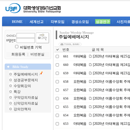
|
HOME
|
세계선교
|
각부모임
|
경성소모임
|
성경연구
|
사진자
Sunday Worship Message
주일예배메시지
비밀번호 기억
번호
글 제 목
회원등록
｜
비번분실
마태복음
[2020년 마태복음 제2
661
마태복음
[2020년 마태복음 제2
660
Bible Study
마태복음
[2020년 마태복음 제23
659
주일예배메시지
성경공부문제지
요한복음
[2020년 여름수양회 주
658
수양회강의
요한복음
[2020년 여름수양회 주제
657
특강
구약강의자료실
요한복음
[2020년 여름수양회 주
656
신약강의자료실
요한복음
[2020년 여름수양회 
655
강의안책자
요한복음
[2020년 여름수양회 주
654
마태복음
[2020년 마태복음 제2
653