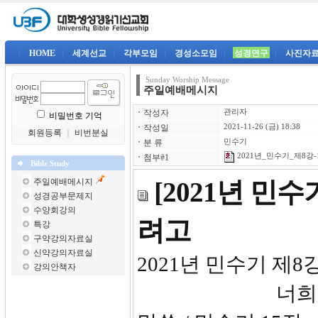
|
HOME
|
세계선교
|
각부모임
|
경성소모임
|
성경연구
|
사진자
Sunday Worship Message
주일예배메시지
ㆍ
작성자
관리자
비밀번호 기억
ㆍ
작성일
2021-11-26 (금) 18:38
회원등록
｜
비번분실
ㆍ
분 류
민수기
2021년_민수기_제8강-1
ㆍ
첨부#1
Bible Study
주일예배메시지
[2021년 민
성경공부문제지
수양회강의
려고
특강
구약강의자료실
신약강의자료실
2021년 
강의안책자
너희의 하나