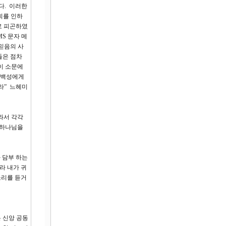
다. 이러한
희를 인하
로 피곤하였
S 문자 메
믿음의 사
들은 점차
이 소문에
 백성에게
라” 느헤미
와서 각각
 하나님을
 담부 하는
라 내가 귀
소리를 듣거
 신앙 공동