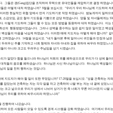
. 그들은 갱(Gang)집단을 조직하여 무력으로 유대인들을 제압하기로 결정 하였습니
들은 어떻게 대처 하였습니까? 9절을 보십시오. “우리가 우리 하나님께 기도하며 저
 이러한 현실적인 위협 앞에서 먼저 기도하기로 작정 하였습니다. 밤늦게까지 일하므
, 소감모임, 금요 철야 기도등을 기쁨으로 감당 하였습니다. 양들 및 자녀들에게는 SM
. 이렇게 기도하며 그들이 할 수 있는 모든 방법을 동원하여 대처 하였습니다. 이는 
는 최선의 행동방법이었습니다. 그러나 성벽을 중수하는 일은 쉽지 않은 일이었고 백성
 백성들의 마음을 낙심케 하였습니다. 이러한 때에 지도자는 어떻게 해야 합니까? 같
고하였습니다. 14절을 보십시오. “내가 돌아본 후에 일어나서 귀인들과 민장과 남은
고 두려우신 주를 기억하고 너희 형제와 자녀와 아내와 집을 위하여 싸우라 하였었느니
적들이 아니라 크고도 두려우신 주님임을 상기 시켰습니다.
 우리가 알았다 함을 들으니라 하나님이 저희의 꾀를 폐하셨으므로 우리가 다 성에 돌아
 대적들의 음모를 폐하셨습니다. 하나님은 사신 하나님이십니다. 하나님의 백성들이
님의 일을 친히 행하시는 것입니다.
 지도자가 해야 할 일이 또한 무었입니까? 17-20절을 보십시오. “성을 건축하는 자와
기를 잡았는데 건축하는 자는 각각 칼을 차고 건축하며 나팔 부는 자는 내 곁에 섰었느니
는 크고 넓으므로 우리가 성에서 나뉘어 상거가 먼 즉 너희가 무론 어디서든지 나팔 
나님이 우리를 위하여 싸우시리라 하였느니라”
축을 진행하여 나갔습니다.
하여 모든 사람들이 모일 수 있도록 경계 시스템을 강화 하였습니다. 여기에서 우리는