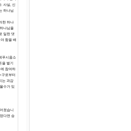
 사실, 신
는 하나님
러한 하나
 하나님을
로 일한 댓
야 함을 배
 베푸시옵소
돈을 벌기
주에 참여하
 누구로부터
리는 과감
도울수가 있
되어졌습니
하였다면 승