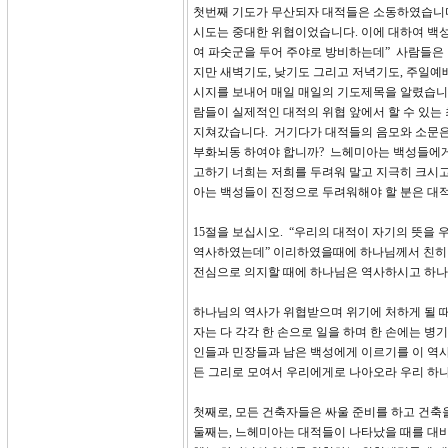
첫번째 기도가 무산되자 대적들은 소동하였습니다
시도는 중대한 위협이었습니다. 이에 대하여 백성
여 파숫군을 두어 주야로 방비하는데” 사람들은
지만 새벽기도, 낮기도 그리고 저녁기도, 주일예배
시지를 보내어 매일 매일의 기도제목을 알렸습니다
람들이 실제적인 대적의 위협 앞에서 할 수 있
지쳐갔습니다. 거기다가 대적들의 음모와 소문은
부화뇌동 하여야 합니까? 느헤미아는 백성들에게 
고하기 너희는 저희를 두려워 말고 지극히 크시
아는 백성들이 진정으로 두려워해야 할 분은 대
15절을 보십시오. “우리의 대적이 자기의 뜻을
역사하였는데” 이리하였을때에 하나님께서 친히
전심으로 의지할 때에 하나님은 역사하시고 하나
하나님의 역사가 위협받으며 위기에 처하게 될 때에
자는 다 각각 한 손으로 일을 하며 한 손에는 병
인들과 민장들과 남은 백성에게 이르기를 이 역사
든 그리로 모여서 우리에게로 나아오라 우리 하
첫째로, 모든 건축자들은 싸울 준비를 하고 건
둘째는, 느헤미아는 대적들이 나타났을 때를 대비