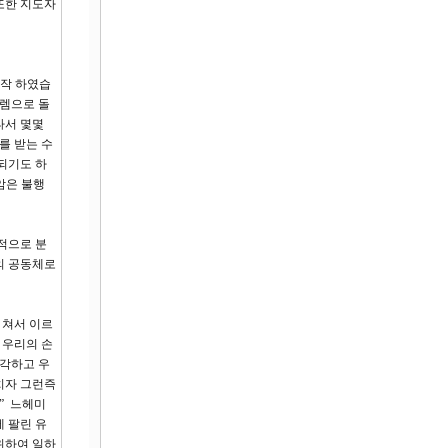
또한 지도자
시작 하였습
살렘으로 돌
타서 몇몇
를 받는 수
되기도 하
암은 불행
적으로 분
의 공동체로
 쳐서 이르
 우리의 손
생각하고 우
치자 그런즉
” 느헤미
 팔린 유
위하여 일하