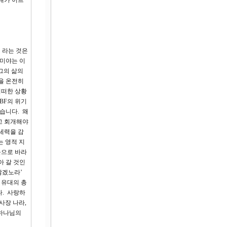
내가 이르
’ 라는 것은
미야는 이
 그의 삶의
을 온전히
어떠한 상황
BF의 위기
습니다. 왜
고 회개해야
세력을 감
는 영적 지
눈으로 바라
아 갈 것인
않겠노라’
 유대의 총
다. 사랑하
사장 나라,
 하나님의