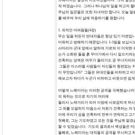
느헤미아는 열정의 지도자였습니다. 그의 열정은
작 하였습니다. 그러나 하나님의 일을 하고자 
주님의 일꾼들은 또한 지녀야만 합니다. 오늘 
를 배우며 우리 삶에 적용하기를 원합니다.
1. 외적인 어려움들(4장)
무슨 일을 하든지 반대자들은 항상 있기 마련입니
미워하고 방해하기 때문입니다. 1-3절을 보십시
사마리아 군대 앞에서 말하여 가로되 이 미약한
는가 소화된 돌을 흙 무더기에서 다시 일으키려는
건축하는 성벽은 여우가 올라가도 곧 무너지리라
그들은 이스라엘 사람들이 자신들의 형편없는 처
이 무엇입니까? 그들은 유대인들을 비하하고 비
해보고자 하다가 누군가 비하하고 비웃으면 쉽게
어떻게 느헤미아는 이러한 공격을 극복했습니까?
의 욕하는 것으로 자기의 머리에
돌리사 노략거리가 되어 이방에 사로잡히게 하시고
그 죄를 도말하지 마옵소서 저희가 건축하는 자
이에 우리가 성을 건축하여 전부가 연락되고 고
첫째로, 그는 기도하였고 모든 것을 주님께 맡겼
할 수 있었습니다. 기도의 결과로서 백성들은 
둘째로, 느헤미아는 대적들의 공격을 무시하고 