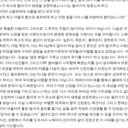
으로 가서 외소 안에 있고 그 문을 닫자 저희가 필연 밤에 와서 너를 죽이리라 하기로 
 누가 외소에 들어가서 생명을 보존하겠느냐 나는 들어가지 않겠노라 하고
비야와 산발랏에게 뇌물을 받고 내게 이런
렵게 하고 이렇게 함으로 범죄하게 하고 악한 말을 지어 나를 비방하려 함이었느니라”
같은 특별한 사람이다 그러므로 그 무엇도 두렵지 않다'라는 의미가 아닙니다. '나같은 자
부터 소명을 받은 사명인으로서의 분명한 정체성을 가졌다는 것을 의미합니다. 느헤
위하여 죽고자 하는 결단이 있었습니다. '살든지, 죽든지', '흥하든지, 망하든지' 이미
죽든지, 내일 죽든지, 이는 하나님께서 알아서 하실 일이고 본인은 오직 맡겨주신 사명
을 하였을 때에 구차히 생명을 보존하기위하여 대적들과 타협할 필요도 없었습니다. 
았습니다. 오늘날, 많은 분들이 기독교 신앙의 위기를 이야기 하고 있습니다. 우리 U
우리 그리스도인들이 그리고 UBF 멤버들이 나약함에 빠졌는지를 깊이 생각해봐야 하겠
기 번영을 위하여 세속과의 타협을 서슴치 않는 세속적 신앙인들이 되었는지 생각해보
커서'라고 합리화하며 그냥 지나칠 문제가 아닙니다. 또는 '포스트 모더니즘의 상대주의 
 하자고..'하며 두리뭉실 타협할 문제도 아닙니다. 에레미아의 예를 통해서 볼때에 이
계에 문제가 있기 때문입니다. 우리가 어떤 신앙을 가지고 있느냐는 이 세상을 어떤 
어떤 세계관을 가지고 있느냐 하는 것은 다시 우리로 하여금 어떤 가치관을 가지고 살
어찌 도망하며 나같은 몸이면 누가 외소에 들어가서 생명을 보존하겠느냐 나는 들어가지 
를 받습니다. 사실 느헤미아는 바벨론 제국에서 왕의 신임받는 측근이요 그리고 현재는
리 어울리며 좋은 음식과 골프를 즐기는 삶을 살며 적당히 신앙생활 할 수 있었습니
앙이라 할 수 있겠습니까? 결단이 없이 어찌 무너진 성벽을 재건할 수 있을 것이며 '제
이시간, 성령께서 우리를 도우셔서 느헤미아 선지자와 같이 진정으로 이 시대를 섬기는
절히 기도합니다.