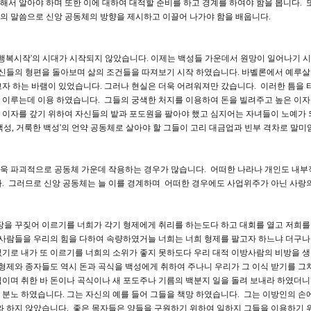
서 알아야 하며 또한 이에 대하여 대적할 준비를 하고 경계를 하여야 함을 봅니다. 
의 말씀으로 신앙 공동체의 방향을 제시하고 이끌어 나가야 함을 배웁니다.
 행복시작'의 시대가 시작되지 않았습니다. 이제는 백성들 가운데서 원망이 일어나기 
자신들의 형편을 돌아보며 삶의 조건들을 따져보기 시작 하였습니다. 바벨론에서 예루
자 하는 바램이 있었습니다. 그러나 현실은 더욱 어려워져만 갔습니다. 이러한 틈을 
 이루는데 이용 하였습니다. 그들의 궁색한 처지를 이용하여 돈을 빌려주고 높은 이자
 이자를 갚기 위하여 자신들의 밭과 포도원을 팔아야 했고 심지어는 자녀들이 노예가 
백성, 거룩한 백성'의 언약 공동체로 살아야 할 그들이 고리 대금업과 빈부 격차로 말미
욱 파괴적으로 공동체 가운데 작용하는 경우가 많습니다. 어떠한 나라나 개인도 내부
다. 그러므로 신앙 공동체는 늘 이를 경계하며 어떠한 경우에도 사업위주가 아닌 사랑
 민장을 꾸짖어 이르기를 너희가 각기 형제에게 취리를 하는도다 하고 대회를 열고 저희를
 사람들을 우리의 힘을 다하여 속량하였거늘 너희는 너희 형제를 팔고자 하느냐 더구나
기로 내가 또 이르기를 너희의 소위가 좋지 못하도다 우리 대적 이방사람의 비방을 
 형제와 종자들도 역시 돈과 곡식을 백성에게 취하여 주나니 우리가 그 이식 받기를 그
이며 취한 바 돈이나 곡식이나 새 포도주나 기름의 백분지 일을 돌려 보내라 하였더니
분노 하였습니다. 그는 자신의 예를 들어 그들을 책망 하였습니다. 그는 이방인의 손에
와 하지 않았습니다. 좋은 목자들은 양들을 구원하기 위하여 일하지 그들을 이용하기 