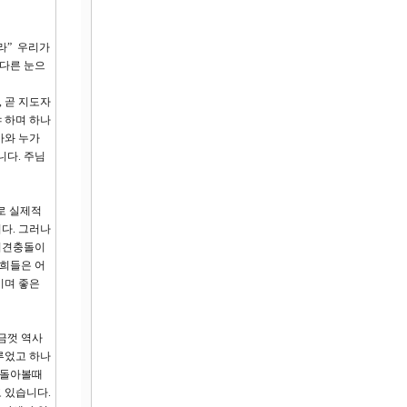
라” 우리가
 다른 눈으
 곧 지도자
 하며 하나
가와 누가
니다. 주님
로 실제적
다. 그러나
의견충돌이
저희들은 어
기며 좋은
금껏 역사
루었고 하나
 돌아볼때
 있습니다.