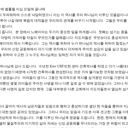
일만에 엘룰월 이십 오일에 끝나매
 다 두려워하여 스스로 낙담하였으니 이는 이 역사를 우리 하나님이 이루신 것을앎이니
루어 나갈 때에 복음의 대적들은 우리와의 관계를 바꾸기 시작합니다. 그들은 우리를
 됩니다.
해 줍니다. 본 장에서 느헤미아는 두가지 중요한 일을 하게됩니다. 첫째는 섬기는 종들,
이 마땅히 가져야할 자질이 무엇인가를 말해줍니다. 지도자들은 무엇보다도 충성되어야
느헤미야의 역사 기록입니다. 그는 역사를 위하여 누가 하나님의 역사를 위하여 힘썼는
우리의 신앙 공동체에서 각기 다른 위치에서 각자에게 주어진 섬김의 삶을 살고 있습
을 위하여 수고한 그 누구도 하나님께는 잊혀진 자가 되지 않을 것입니다.
나님께 감사 드립니다. 수년전 Kiev UBF또한 센타 건축역사를 하였고 각기 나름대
거의 없었기 때문에 시작한 건축역사를 완성한다는 것은 거의 불가능한 것처럼 보였습니
이 생겼습니다. 어려움이 생기니 그동안 적극적으로 역사를 섬겨왔던 리더들 가운데 
약했던 몇몇 리더들은 주어진 사명을 떠나 다른 길로 갈 수 밖에 없었습니다. 그러나 
 다른 사명의 길로 갔지만 현재 그들 대부분은 다른 교회에서 지도자들로서 열심히 섬
.
에서 끝까지 역사의 남은자들로 믿음으로 행하고 충성하기로 결단 한 자들을 통하여 지
 대한 많은 공격도 있었습니다. 그러나 우리는 믿음과 기도로 더욱 견고한 그릇을 이
완성하게 하시었습니다. 이를 이루신 하나님께 영광을 드립니다. 한편, 현재의 저희를
특별히 물질주의와 이기적인 삶의 자세는 신앙 공동체를 무너뜨리는 가장 큰 위협이 되고