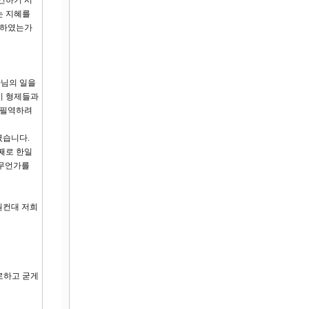
건하기 시
는 지혜를
 하였는가
나님의 일을
기 형제들과
 필역하려
였습니다.
째로 한일
 무언가를
원컨대 저희
로하고 굳게