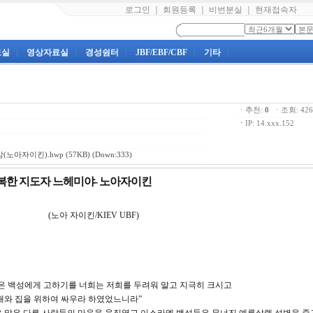
로그인
｜
회원등록
｜
비번분실
｜
현재접속자
료실
|
영상자료실
|
경성쉼터
|
JBF/EBF/CBF
|
기타
|
ㆍ추천:
0
ㆍ조회: 4
ㆍ
IP: 14.xxx.152
(노아자이킨).hwp
(57KB) (Down:333)
극복한 지도자 느헤미야- 노아자이킨
 (노아 자이킨/KIEV UBF)
은 백성에게 고하기를 너희는 저희를 두려워 말고 지극히 크시고
내와 집을 위하여 싸우라 하였었느니라”