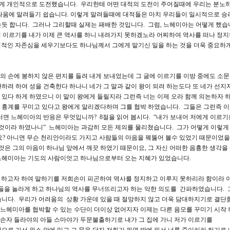
에게 개인적으로 도전했습니다. 우리한테 어떤 대적의 도전이 주어질때에 우리는 분노하
며 싸움에 말려들기 쉽습니다. 이렇게 말려들때에 대적들은 마치 우리들이 일시적으로 승
듯 합니다. 그러나 그리할때 실제는 패배한 것입니다. 그럼, 느헤미아는 어떻게 했습
어 이르기를 내가 이제 큰 역사를 하니 내려가지 못하겠노라 어찌하여 역사를 떠나 정
적인 자존심을 세우기보다도 하나님께서 그에게 맡기신 일을 하는 것을 더욱 중요하
자의 손에 봉하지 않은 편지를 들려 내게 보내었는데 그 글에 이르기를 이방 중에도 소문
하려 하여 성을 건축한다 하나니 네가 그 말과 같이 왕이 되려 하는도다 또 네가 선지
있다 하게 하였으니 이 말이 왕에게 들릴지라 그런즉 너는 이제 오라 함께 의논하자 
 흉계를 꾸미고 있다고 왕에게 알리겠다하며 그를 협박 하였습니다. 그들은 그런즉 
러면 느헤미아의 반응은 무엇입니까? 8절을 읽어 봅시다. “내가 보내어 저에게 이르기
 것이라 하였나니” 느헤미아는 과감히 모든 제의를 물리쳤습니다. 그가 어떻게 이렇게 
? 아니면 무슨 천리안이라도 가지고 사람들의 마음을 꿰뚫어 볼수 있었기 때문이었을
것은 그의 마음이 하나님 앞에서 깨끗 하였기 때문이요, 그 자신 어떠한 음흉한 생각을
 느헤미아는 기도의 사람이엇고 하나님으로부터 오는 지혜가 있었습니다.
게 하고자 하여 말하기를 저희손이 피곤하여 역사를 정지하고 이루지 못하리라 함이라 이
그들을 놀라게 하고 하나님의 역사를 무너뜨리고자 하는 악한 의도를 간파하였습니다. 
습니다. 우리가 어려움의 상황 가운데 있을 때 절망하지 않고 더욱 담대하지기로 결단
은 느헤미아를 협박할 수 있는 수단이 더이상 없어지자 이제는 다른 음모를 꾸미기 시작
벨의 손자 들라야의 아들 스마야가 두문불출하기로 내가 그 집에 가니 저가 이르기를