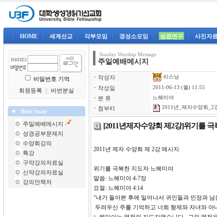
|
HOME
|
세계선교
|
각부모임
|
경성소모임
|
성경연구
|
사진자
Sunday Worship Message
주일예배메시지
리스닝
ㆍ
작성자
비밀번호 기억
ㆍ
작성일
2011-06-13 (월) 11:55
회원등록
｜
비번분실
ㆍ
분 류
느헤미야
2011년_제자수양회_2강
ㆍ
첨부#1
Bible Study
주일예배메시지
[2011년제자수양회 제2강]위기를 
성경공부문제지
수양회강의
2011년 제자 수양회 제 2강 메시지
특강
구약강의자료실
위기를 극복한 지도자 느헤미야
신약강의자료실
말씀: 느헤미야 4-7장
강의안책자
요절: 느헤미야 4:14
“내가 돌아본 후에 일어나서 귀인들과 민장과 남
두려우신 주를 기억하고 너희 형제와 자녀와 아