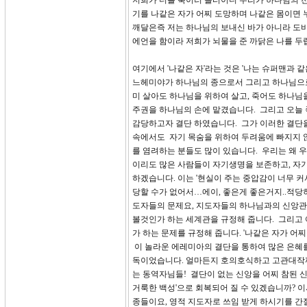
저희가 너를 죽이러 올터이니 우리가 하나님의 전
기를 나같은 자가 어찌 도망하며 나같은 몸이면
깨달은즉 저는 하나님의 보내신 바가 아니라 도
에언을 함이라 저희가 뇌물을 준 까닭은 나를 두
여기에서 '나같은 자'라는 것은 '나는 슈퍼맨과 
느헤미야가 하나님의 종으로서 그리고 하나님으로
미 살아도 하나님을 위하여 살고, 죽어도 하나님을 
주권을 하나님의 손에 맡겼습니다. 그리고 오늘 
감당하고자 결단 하였습니다. 그가 이러한 결단
속에서도 자기 목숨을 위하여 두려움에 빠지지 않
를 염려하는 분들도 많이 있습니다. 우리는 왜 
이리도 많은 사람들이 자기생명을 보존하고, 자
하겠습니다. 이는 '현실이 주는 중압감이 너무 
당할 수가 없어서…에이, 좋은게 좋은거지..적당히
도자들의 문제요, 지도자들의 하나님과의 신앙관
볼것인가 하는 세계관을 규정해 줍니다. 그리고 
가 하는 문제를 규정해 줍니다. '나같은 자가 
이 놀라운 에레미아의 결단을 통하여 많은 은혜
독이었습니다. 얼마든지 호의호식하고 고관대작끼
는 동역자님들! 결단이 없는 신앙을 어찌 참된 신
거룩한 백성'으로 회복되어 질 수 있겠습니까? 
종들이요, 영적 지도자로 쓰임 받게 하시기를 간