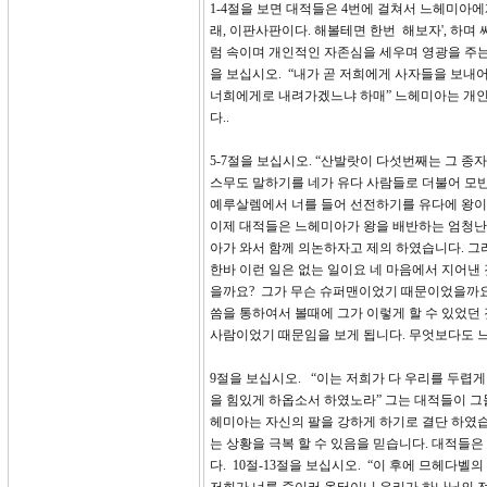
1-4절을 보면 대적들은 4번에 걸쳐서 느헤미아
래, 이판사판이다. 해볼테면 한번 해보자', 하
럼 속이며 개인적인 자존심을 세우며 영광을 주는
을 보십시오. “내가 곧 저희에게 사자들을 보내
너희에게로 내려가겠느냐 하매” 느헤미아는 개인
다..
5-7절을 보십시오. “산발랏이 다섯번째는 그 종
스무도 말하기를 네가 유다 사람들로 더불어 모반
예루살렘에서 너를 들어 선전하기를 유다에 왕이 
이제 대적들은 느헤미아가 왕을 배반하는 엄청난
아가 와서 함께 의논하자고 제의 하였습니다. 그
한바 이런 일은 없는 일이요 네 마음에서 지어낸
을까요? 그가 무슨 슈퍼맨이었기 때문이었을까요
씀을 통하여서 볼때에 그가 이렇게 할 수 있었던 
사람이었기 때문임을 보게 됩니다. 무엇보다도
9절을 보십시오. “이는 저희가 다 우리를 두렵
을 힘있게 하옵소서 하였노라” 그는 대적들이 
헤미아는 자신의 팔을 강하게 하기로 결단 하였
는 상황을 극복 할 수 있음을 믿습니다. 대적들
다. 10절-13절을 보십시오. “이 후에 므헤다