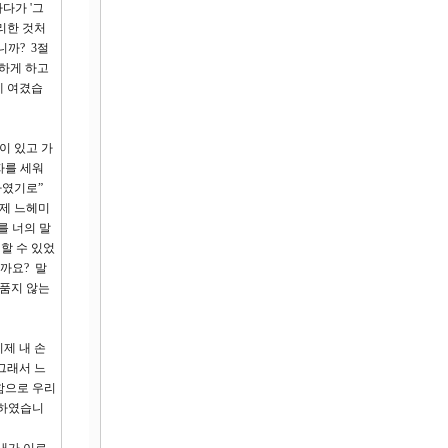
다가 '그
리한 것처
니까? 3절
지하게 하고
게 여겼습
이 있고 가
자를 세워
하였기로”
이제 느헤미
를 너의 말
할 수 있었
까요? 말
 품지 않는
제 내 손
그래서 느
함으로 우리
 하였습니