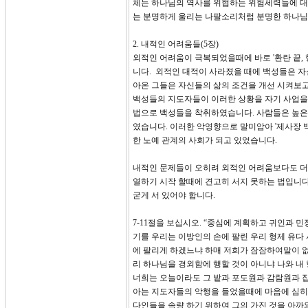
체는 하나님의 역사를 위협하는 위험세력들에 대해
는 분명하게 울리는 나팔소리처럼 분명한 하나님
2. 내적인 어려움들(5장)
외적인 어려움이 극복되었을때에 바로 '환란 끝,
니다. 외적인 대적이 사라졌을 때에 백성들은 
아온 그들은 자신들의 삶의 조건을 개선 시켜보고
백성들의 지도자들이 이러한 상황을 자기 사업을
법으로 백성들을 착취하였습니다. 사람들은 높은
였습니다. 이러한 악영향으로 말미암아 '제사장 
한 노예 관계의 사회가 되고 있었습니다.
내적인 문제들이 오히려 외적인 어려움보다도 더
열하기 시작 할때에 견고히 서지 못하는 법입니
굳게 서 있어야 합니다.
7-11절을 보십시오. “중심에 계획하고 귀인과
기를 우리는 이방인의 손에 팔린 우리 형제 유다
에 팔리게 하겠느냐 하매 저희가 잠잠하여말이 없
리 하나님을 경외함에 행할 것이 아니냐 나와 내
너희는 오늘이라도 그 밭과 포도원과 감람원과 집
아는 지도자들의 악행을 들었을때에 마음에 심히 
다인들을 속량 하기 위하여 그의 가진 것을 아까