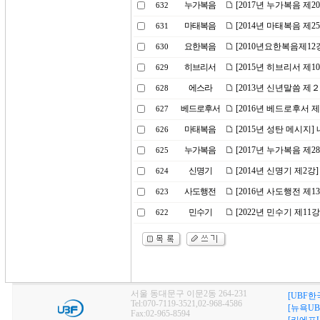
누가복음
[2017년 누가복음 제2
632
마태복음
[2014년 마태복음 제2
631
요한복음
[2010년요한복음제12
630
히브리서
[2015년 히브리서 제
629
에스라
[2013년 신년말씀 제
628
베드로후서
[2016년 베드로후서 
627
마태복음
[2015년 성탄 메시지
626
누가복음
[2017년 누가복음 제
625
신명기
[2014년 신명기 제2
624
사도행전
[2016년 사도행전 제
623
민수기
[2022년 민수기 제1
622
서울 동대문구 이문2동 264-231
[UBF한
Tel:070-7119-3521,02-968-4586
[뉴욕UB
Fax:02-965-8594