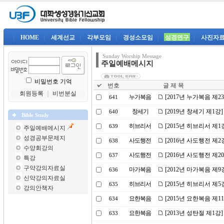
|
HOME
|
세계선교
|
각부모임
|
경성소모임
|
성경연구
|
사진자
Sunday Worship Message
주일예배메시지
비밀번호 기억
번호
글 제 목
회원등록
｜
비번분실
누가복음
[2017년 누가복음 제
641
창세기
[2019년 창세기 제1
640
Bible Study
히브리서
[2015년 히브리서 제
639
주일예배메시지
성경공부문제지
사도행전
[2016년 사도행전 제
638
수양회강의
사도행전
[2016년 사도행전 제
637
특강
구약강의자료실
마가복음
[2012년 마가복음 제9
636
신약강의자료실
히브리서
[2015년 히브리서 제
635
강의안책자
요한복음
[2015년 요한복음 제
634
요한복음
[2013년 성탄절 제1강
633