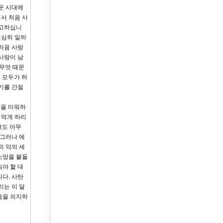
운 시대에
서 처음 사
경고하십니
열심히 일하
처음 사랑
사랑이 남
 무엇 때문
 모두가 하
기를 간절
것을 미워하
 먹게 하리
어도 아무
 그러나 에
의 악의 세
소망을 붙들
야 할 대
다. 사탄
리는 이 달
씀을 의지하