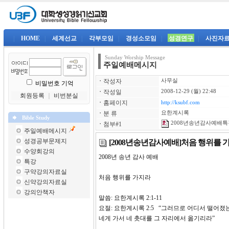
|
HOME
|
세계선교
|
각부모임
|
경성소모임
|
성경연구
|
사진자
Sunday Worship Message
주일예배메시지
ㆍ
작성자
사무실
비밀번호 기억
ㆍ
작성일
2008-12-29 (월) 22:48
회원등록
｜
비번분실
ㆍ
홈페이지
http://ksubf.com
ㆍ
분 류
요한계시록
Bible Study
2008년송년감사예배특강
ㆍ
첨부#1
주일예배메시지
성경공부문제지
[2008년송년감사예배]처음 행위를 
수양회강의
2008년 송년 감사 예배
특강
구약강의자료실
처음 행위를 가지라
신약강의자료실
강의안책자
말씀: 요한계시록 2:1-11
요절: 요한계시록 2:5 “그러므로 어디서 떨어
네게 가서 네 촛대를 그 자리에서 옮기리라”