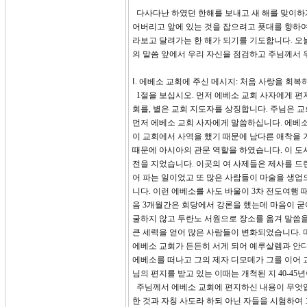
다사다난 하였던 한해를 보내고 새 해를 맞이하게
어버리고 앞에 있는 것을 잡으려고 푯대를 향하여
라보고 달려가는 한 해가 되기를 기도합니다. 오
의 말씀 앞에서 우리 자신을 점검하고 주님께서 
Ⅰ. 에베소 교회에 주신 메시지: 처음 사랑을 회복하라
1절을 보십시오. 먼저 에베소 교회 사자에게 편지
회를, 별은 교회 지도자를 상징합니다. 주님은 
먼저 에베소 교회 사자에게 말씀하십니다. 에베소
이 교회에서 사역을 했기 때문에 남다른 애착을 
때문에 아시아의 관문 역할을 하였습니다. 이 도
전을 지었습니다. 이곳의 여 사제들은 제사를 드
어 파는 일이었고 또 많은 사람들이 마술을 생
니다. 이런 에베소를 사도 바울이 3차 전도여행 
음 3개월간은 회당에서 강론을 했는데 마음이 굳
굴하지 않고 두란노 서원으로 장소를 옮겨 말씀을
큰 세력을 얻어 많은 사람들이 변화되었습니다. 
에베소 교회가 든든히 서게 되어 예루살렘과 안디옥에
에베소를 떠나고 그의 제자 디모데가 그를 이어 교
님의 편지를 받고 있는 이때는 개척된 지 40-45
주님께서 에베소 교회에 편지하신 내용이 무엇입니까
한 것과 자칭 사도라 하되 아닌 자들을 시험하여 