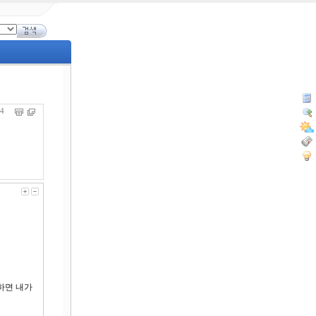
324
하면 내가