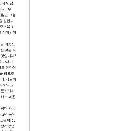
 먼저 언급
다. ‘수
사람만 그렇
을 말합니
 주님을 위
로 이어받아
랑을 버렸느
린 것은 지
무엇입니까?
을 만나기
이요 언약에
부를 함으로
다. 사람이
어져서 그
면 듬직해서
 해도 피곤
특공대 역사
. 2년 동안
였을 때 동
 사랑하였습