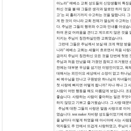
아노라” 에베소 교회 성도들의 신앙생활의 특징을 나타
하신 것을 볼 때 그들은 생각과 말로만 하지 않고
고’는 피 흘리기까지 수고하는 것을 말합니다. 
게 한 것이 아니라 교회 전체가 열심히 수고하
다. 주님은 그들의 행위와 수고와 인내를 아셨습니
하여 온갖 어려움을 견디고 게으르지 않은 것을 
지키는 주님이 칭찬하실만한 교회였습니다.
그런데 그들은 주님께서 보실 때 크게 책망 받을 
니라” 에베소 교회는 세월이 흐르면서 처음 사랑
금까지 주님이 칭찬하신 모든 것을 단번에 헛된 
주님과 처음 만났을 때 가졌던 참되고 뜨거웠던 
전에는 대부분 우상을 섬기던 이방인이었고, 육체
대해서는 외인이요 세상에서 소망이 없고 하나님도
써 예수님을 만나고 구원받은 하나님의 자녀들이
첫 사랑에 빠지면 어떻게 됩니까? 자나 깨나 그
사람이 어떤 행동을 해도 아름답게 보입니다. 조
좋습니다. 사랑하는 사람이 좋아하는 일은 무엇이
하지 않았고 기쁘고 즐거웠습니다. 그 사랑 때문
주님께 대한 그들의 사랑은 말씀 사랑으로 이어
였습니다. tent maker 자비량 성도들이었기에 따
을 날마다 이렇게 하였을 때 아시아에 사는 사람들
역자들도 주 안에서 뜨겁게 사랑하였고, 주님이 