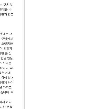
는 것은 잊
푯대를 바
권면과 경고
 촛대는 교
이 주님께서
이 오랫동안
뻗어 있었기
던 큰 신
모형을 만들
 도시였습
습니다. 처
울은 이에
 힘이 있어
이렇게 하여
전을 가지고
습니다. 주
납하지 아니
아니한 것을