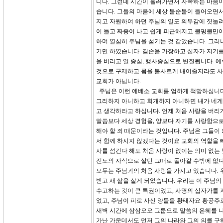
니다. 그런데 시간이 흘러가면서 자족하는 마음이
습니다. 그들의 마음에 세상 불순물이 들어오면서
지고 자원하여 하던 주님의 일도 의무감에 짓눌려
이 들고 짜증이 나고 쉽게 피곤해지고 불평불만이
하며 열심히 주님을 섬기는 것 같았습니다. 그러
기만 하였습니다. 겸손을 가장하고 십자가 지기를
을 버리고 일 중심, 행사중심으로 변질됩니다. 예
것으로 구제하고 몸을 불사르게 내어줄지라도 사랑이
교회가 아닙니다.
주님은 이런 에베소 교회를 엄하게 책망하십니다.
그리하지 아니하고 회개하지 아니하면 내가 네게 
고 생각하라고 하십니다. 언제 처음 사랑을 버리
말씀보다 세상 경험을, 양보다 자기를 사랑함으로
해야 할 죄 때문이라는 것입니다. 주님은 그들이
서 함께 하시지 않겠다는 것이요 교회의 역할을 
사를 섬긴다 해도 처음 사랑이 없이는 의미 없는 
진노의 자식으로 살던 그때로 돌아갈 수밖에 없다
모두는 주님과의 처음 사랑을 가지고 있습니다. 
받고 새 삶을 살게 되었습니다. 우리는 이 주님
수고하는 것이 큰 특권이었고, 사명의 십자가를 
었고, 주님이 피로 사신 양들을 황태자요 황공주
새벽 시간에 삼삼오오 그룹으로 말씀의 은혜를 
가난 가운데서도 먼저 그의 나라와 그의 의를 