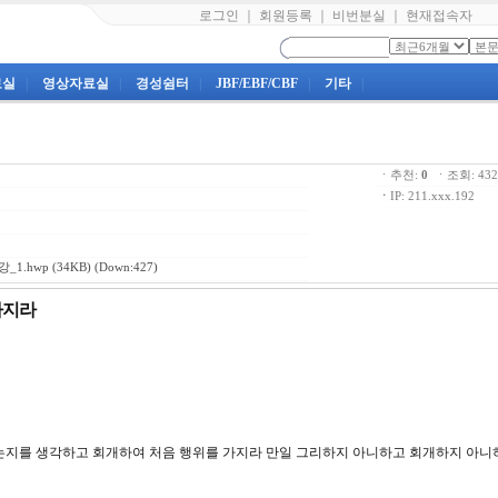
로그인
｜
회원등록
｜
비번분실
｜
현재접속자
료실
|
영상자료실
|
경성쉼터
|
JBF/EBF/CBF
|
기타
|
ㆍ추천:
0
ㆍ조회: 4
ㆍ
IP: 211.xxx.192
_1.hwp
(34KB) (Down:427)
가지라
졌는지를 생각하고 회개하여 처음 행위를 가지라 만일 그리하지 아니하고 회개하지 아니