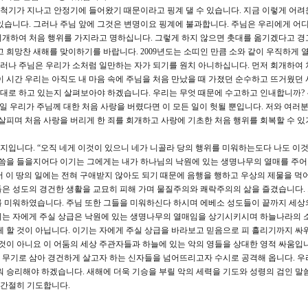
척기가 지나고 안정기에 들어왔기 때문이라고 핑계 댈 수 있습니다. 지금 이렇게 어려
있습니다. 그러나 주님 앞에 그것은 변명이요 핑계에 불과합니다. 주님은 우리에게 어디
회개하여 처음 행위를 가지라고 명하십니다. 그렇게 하지 않으면 촛대를 옮기겠다고 
내고 희망찬 새해를 맞이하기를 바랍니다. 2009년도는 소띠인 만큼 소와 같이 우직하게 
 그러나 주님은 우리가 소처럼 일만하는 자가 되기를 원치 아니하십니다. 먼저 회개하여 
이 시간 우리는 아직도 내 마음 속에 주님을 처음 만났을 때 가졌던 순수하고 뜨거웠던 
 그대로 하고 있는지 살펴보아야 하겠습니다. 우리는 무엇 때문에 수고하고 인내합니까?
일 우리가 주님께 대한 처음 사랑을 버렸다면 이 모든 일이 헛될 뿐입니다. 저와 여러분
 살피며 처음 사랑을 버리게 한 죄를 회개하고 사랑에 기초한 처음 행위를 회복할 수 있
시지입니다. “오직 네게 이것이 있으니 네가 니골라 당의 행위를 미워하는도다 나도 이
말씀을 들을지어다 이기는 그에게는 내가 하나님의 낙원에 있는 생명나무의 열매를 주어
 이 땅의 일에는 전혀 구애받지 않아도 되기 때문에 음행을 행하고 우상의 제물을 먹
은 성도의 경건한 생활을 교묘히 피해 가며 물질주의와 쾌락주의의 삶을 즐겼습니다.
 미워하였습니다. 주님 또한 그들을 미워하신다 하시며 에베소 성도들이 끝까지 세상
기는 자에게 주실 상급은 낙원에 있는 생명나무의 열매임을 상기시키시며 하늘나라의 
체 할 것이 아닙니다. 이기는 자에게 주실 상급을 바라보고 믿음으로 피 흘리기까지 싸워
 것이 아니요 이 어둠의 세상 주관자들과 하늘에 있는 악의 영들을 상대한 영적 싸움입니
무기로 삼아 경건하게 살고자 하는 신자들을 넘어뜨리고자 수시로 공격해 옵니다. 우
워 승리해야 하겠습니다. 새해에 더욱 기승을 부릴 악의 세력을 기도와 성령의 검인 말
 간절히 기도합니다.