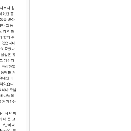
도시로서 향
이었던 폴
감동을 받아
만 그 동
주님의 이름
와 함께 주
 있습니다.
이요 죽었다
 실상은 유
고 계신다
장 극심하였
제숭배를 거
 유대인이
소하였습니
그러나 주님
 하나님의
유한 자라는
하리니 너희
 더 큰 고
 고난의 때
ess)이 무