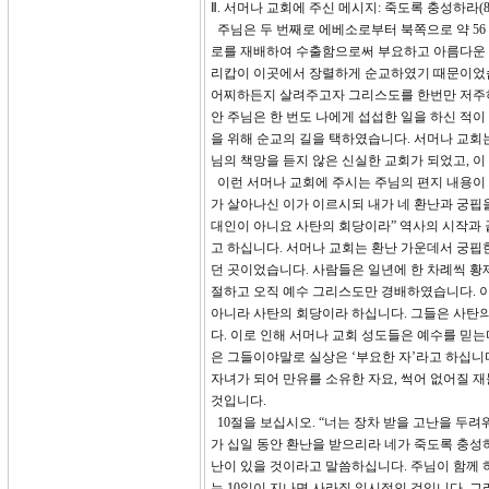
Ⅱ. 서머나 교회에 주신 메시지: 죽도록 충성하라(8-
주님은 두 번째로 에베소로부터 북쪽으로 약 56
로를 재배하여 수출함으로써 부요하고 아름다운 
리캅이 이곳에서 장렬하게 순교하였기 때문이었습니
어찌하든지 살려주고자 그리스도를 한번만 저주하
안 주님은 한 번도 나에게 섭섭한 일을 하신 적이
을 위해 순교의 길을 택하였습니다. 서머나 교회
님의 책망을 듣지 않은 신실한 교회가 되었고, 이
이런 서머나 교회에 주시는 주님의 편지 내용이 
가 살아나신 이가 이르시되 내가 네 환난과 궁핍
대인이 아니요 사탄의 회당이라” 역사의 시작과
고 하십니다. 서머나 교회는 환난 가운데서 궁핍
던 곳이었습니다. 사람들은 일년에 한 차례씩 황
절하고 오직 예수 그리스도만 경배하였습니다. 
아니라 사탄의 회당이라 하십니다. 그들은 사탄
다. 이로 인해 서머나 교회 성도들은 예수를 믿
은 그들이야말로 실상은 ‘부요한 자’라고 하십니
자녀가 되어 만유를 소유한 자요, 썩어 없어질 
것입니다.
10절을 보십시오. “너는 장차 받을 고난을 두
가 십일 동안 환난을 받으리라 네가 죽도록 충성하
난이 있을 것이라고 말씀하십니다. 주님이 함께 하
는 10일이 지나면 사라질 일시적인 것입니다. 그러므