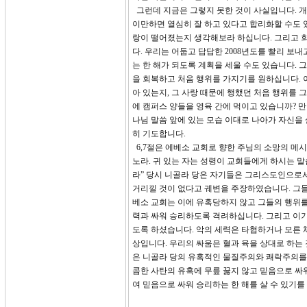
그런데 지금은 그렇지 못한 것이 사실입니다. 개
이만하면 열심히 잘 하고 있다고 합리화할 수도 
랑이 떨어졌는지 생각해보라 하십니다. 그리고 
다. 우리는 어둡고 답답한 2008년도를 빨리 보
는 한 해가 되도록 계획을 세울 수도 있습니다.
을 회복하고 처음 행위를 가지기를 원하십니다. 
아 있는지, 그 사랑 때문에 행했던 처음 행위를
에 캠퍼스 양들을 영육 간에 먹이고 있습니까? 만
나님 말씀 앞에 있는 모습 이대로 나아가 자신을
히 기도합니다.
6,7절은 에베소 교회로 향한 주님의 소망의 메
노라. 귀 있는 자는 성령이 교회들에게 하시는 
라” 당시 니골라 당은 자기들은 그리스도인으로서
거리낄 것이 없다고 궤변을 주장하였습니다. 그들
베소 교회는 이에 유혹당하지 않고 그들의 행위를
력과 싸워 승리하도록 격려하십니다. 그리고 이
도록 하셨습니다. 악의 세력은 타협하거나 모른 
상입니다. 우리의 싸움은 혈과 육을 상대로 하는
은 니골라 당의 유혹적인 물질주의와 쾌락주의를 
콤한 사탄의 유혹에 무릎 꿇지 않고 믿음으로 싸
여 믿음으로 싸워 승리하는 한 해를 살 수 있기를