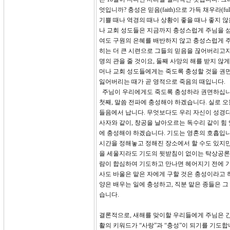
엇입니까? 충성은 믿음(faith)으로 가득 채우라(
기쁠 때나 역경의 때나 상황이 좋을 때나 좋지 
나 교회 성도들은 지금까지 충성스럽게 주님을 
여도 구원의 은혜를 배반하지 않고 충성스럽게 
히는 더 큰 시련으로 그들의 믿음을 끊어버리고자
명의 관을 줄 것이요, 둘째 사망의 해를 받지 않
머나 교회 성도들에게는 죽도록 충성할 것을 권
잃어버리는 때가 곧 영적으로 죽음의 때입니다.
주님이 우리에게도 죽도록 충성하라 권면하십니다
첫째, 말씀 전파에 충성해야 하겠습니다. 실로 
들음에서 납니다. 무엇보다도 우리 자신이 성경
사자와 같이, 창공을 날아오르는 독수리 같이 힘
에 충성해야 하겠습니다. 기도는 영혼의 호흡입니
시간을 정해놓고 정해진 장소에서 할 수도 있지만
을 세울지라도 기도의 뒷받침이 없이는 탁상공론이
람이 합심하여 기도하고 만나면 헤어지기 전에 기
사도 바울은 맡은 자에게 구할 것은 충성이라고 하
양은 배우는 일에 충성하고, 직분 맡은 종들은 
습니다.
결론적으로, 새해를 맞이할 우리들에게 주님은 간
활의 키워드가 “사랑”과 “충성”이 되기를 기도합