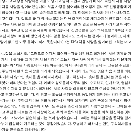
 생기고 세상을 사랑하는 마음도 생기고 영적 교만과 안일에 빠지게 되면서 처음 사
 처음 사랑을 잃어버렸습니다. 처음 사랑을 잃어버리면 어떻게 됩니까? 신앙생활에 
 힘들어하고 눈치를 보며 습관적으로 하게 됩니다. 마음에는 감사와 인내가 사라지고
 쌓여갑니다. 겉으로 볼 때 에베소 교회는 더욱 조직적이고 체계화되어 변함없이 수
나 처음 사랑을 잃어버린 그들은 생명력을 잃어버린 채 얼굴은 웃음이 사라지고 딱딱
 서로 미루고 뒷짐 지는 자들이 늘어났습니다. 신앙생활을 오래 하다보면 “예수님 사랑
수님 사랑이 빠질 때 방언과 천사의 말을 할지라도 소리 나는 꽹과리에 불과하고, 내게
 없으면 아무 유익이 되지 못합니다.(고전 13:3) 처음 사랑을 잃어버린 교회는 더 
 5절을 보십시오. “그러므로 어디서 떨어졌는지를 생각하고 회개하여 처음 행위를 
가서 네 촛대를 그 자리에서 옮기리라” 그들의 처음 사랑이 어디서 떨어졌는지 문제
게 됩니까? 처음 사랑보다 더 사랑하는 대상이 나타나면 버리게 됩니다. 그들은 주님보
 주님께 대한 처음 사랑을 버리게 되었습니다. 회개하라고 하신 것은 처음 사랑을 버린
 회개하지 않으면 촛대를 옮겨버리시겠다고 경고하십니다. 촛대를 옮긴다는 것은 더 
빼앗아 버리겠다는 것입니다. 에베소 성도들이 아무리 많이 수고하고, 인내하고, 열심히
헛된 수고를 할 뿐입니다. 회개하여 처음 사랑을 회복하지 않으면 주님을 만나기 전, 구
고 경고하신 것입니다. 이 경고는 오늘날 우리에게도 동일하게 해당하는 엄한 경고입
우리는 나의 추하고 더러운 죄를 담당하시기 위해 십자가에 달려 죽으신 예수님의 희
의 무조건적인 사랑에 감복하여 우리도 주님을 뜨겁게 열렬히 사랑하였습니다. 그때는 
지고 주님을 따르는 것이 자랑이었고, 주와 복음역사를 위해 젊음을 바쳐 헌신하는 것이
로 여기고 낮아져 겸손히 섬기는 것이 삶이었습니다. 그때는 주님의 말씀을 꿀처럼 달게
나누며 합심하여 기도하는 것이 생활이었습니다. 주님이 기뻐하시는 만민 구속역사를 
구하기를 믿음으로 행하였습니다.