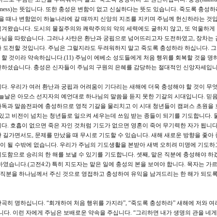
fulness)는 뜻입니다. 또한 충성은 변함이 없고 신실하다는 뜻도 있습니다. 죽도록 충성
않을 때나 변함없이 하늘나라에 갈 때까지 신앙의 지조를 지키며 주님께 헌신하라는 것입
섬겨왔습니다. 도시의 물질주의와 쾌락주의의 악의 세력에도 굴하지 않고, 또 억울하게
주님을 따랐습니다. 그러나 사탄은 환난과 궁핍으로 넘어뜨리고자 도전하였고, 장차는 
 도전할 것입니다. 주님은 그럴지라도 두려워하지 말고 죽도록 충성하라 하십니다. 
게 할 것이라 약속하십니다.(11) 주님이 에베소 성도들에게 처음 행위를 회복할 것을 명
면하셨습니다. 충성은 신자들이 주님의 구원의 은혜를 감당하는 절대적인 신앙자세입니
. 우리가 여러 환난과 궁핍과 어려움이 기다리는 새해에 더욱 충성해야 할 것이 무
오늘날은 아모스 선지자의 예언대로 하나님의 말씀을 듣지 못한 기갈의 시대입니다. 믿
다독과 말씀전파에 충성하므로 영적 기갈을 물리치고 이 시대 청년들이 캠퍼스 초원을
 있고 비전이 넘치는 청년들로 일으켜 세우는데 쓰임 받는 종들이 되기를 기도합니다. 둘
다. 호흡이 없으면 죽은 자인 것처럼 기도가 없으면 영혼이 죽어 무기력한 자가 됩니다
 길가면서도, 문제를 만났을 때 무시로 기도할 수 있습니다. 새해 새로운 방향을 좇아 
 될 수밖에 없습니다. 우리가 주님의 기도생활을 본받아 새벽 오히려 미명에 기도하고
도함으로 승리의 한 해를 보낼 수 있기를 기도합니다. 셋째, 맡은 직분에 충성해야 하
였습니다.(고전4:2) 특히 지도자는 맡은 일에 충성의 본을 보여야 합니다. 목자는 가르
그 직분을 하나님께서 주신 것으로 영접하고 충성하여 유익을 남겨드리는 한 해가 되도록
곡히 명하십니다. “회개하여 처음 행위를 가지라”, “죽도록 충성하라” 새해에 저와 여
니다. 이런 자에게 주님은 보배로운 약속을 주십니다. “그리하면 내가 생명의 관을 네게