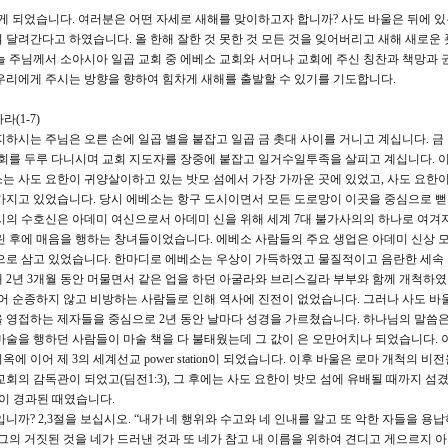
 되었습니다. 여러분은 어떤 자세로 새해를 맞이하고자 합니까? 사도 바울은 뒤에 있
 달려간다고 하였습니다. 올 한해 잘한 것 못한 것 모든 것을 잊어버리고 새해 새로운 
늘 주님께서 소아시아 일곱 교회 중 에베소 교회와 서머나 교회에 주신 칭찬과 책망과 
우리에게 주시는 방향을 향하여 힘차게 새해를 출발할 수 있기를 기도합니다.
(1-7)
하시는 주님은 오른 손에 일곱 별을 붙잡고 일곱 금 촛대 사이를 거니고 계십니다. 금
교회를 두루 다니시며 교회 지도자를 장중에 붙잡고 일거수일투족을 살피고 계십니다. 
는 사도 요한이 귀양살이하고 있는 밧모 섬에서 가장 가까운 곳에 있었고, 사도 요한
가지고 있었습니다. 당시 에베소는 항구 도시이면서 모든 도로망이 이곳을 중심으로 
시의 수호신은 아데미 여신으로서 아데미 신을 위해 세계 7대 불가사의의 하나로 여겨지
린 후에 매음을 행하는 창녀들이었습니다. 에베소 사람들의 주요 생업은 아데미 신상 
업으로 삼고 있었습니다. 한마디로 에베소는 우상이 가득하였고 물질적이고 음란한 세속
때 2년 3개월 동안 머물면서 같은 업을 하던 아굴라와 브리스길라 부부와 함께 개척하였
어 순종하지 않고 비방하는 사람들로 인해 역사에 진전이 없었습니다. 그러나 사도 바
 영접하는 제자들을 중심으로 2년 동안 날마다 성경을 가르쳤습니다. 하나님의 말씀은
마술을 행하던 사람들이 마술 책을 다 불태웠는데 그 값이 은 오만어치나 되었습니다. 
 이어 제 3의 세계선교 power station이 되었습니다. 이후 바울은 로마 개척의 비
회의 감독관이 되었고(딤전1:3), 그 후에는 사도 요한이 밧모 섬에 유배될 때까지 섬겼
년이 경과된 때였습니다.
? 2,3절을 보십시오. “내가 네 행위와 수고와 네 인내를 알고 또 악한 자들을 용
그의 거짓된 것을 네가 드러낸 것과 또 네가 참고 내 이름을 위하여 견디고 게으르지 