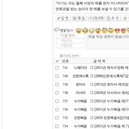
“이기는 자는 둘째 사망의 해를 받지 아니하리라
면류관을 받는 승리의 한 해를 보낼 수 있기를 
번호
글 제 목
느헤미야
[2011년 제자수양회 제
741
요한계시록
[2009요한계시록제7강
740
로마서
[2013년 로마서 제16
739
이사야
[2010년 이사야서 제
738
누가복음
[2011년 누가복음 제1
737
누가복음
[2011년 누가복음 제
736
요한복음
[2010 요한복음4강]거
735
누가복음
[2011년 누가복음 제 
734