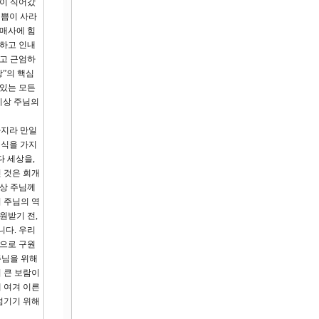
랑이 식어갔
기쁨이 사라
 매사에 힘
고하고 인내
하고 근엄하
”의 핵심
 있는 모든
이상 주님의
가지라 만일
의식을 가지
다 세상을,
 것은 회개
이상 주님께
 주님의 역
원받기 전,
니다. 우리
생으로 구원
주님을 위해
 큰 보람이
 여겨 이른
섬기기 위해