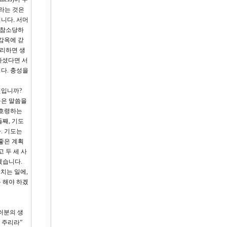
하라는 것은
니다. 서머
 참소당하
감옥에 갇
그리하면 생
하셨다면 서
다. 충성을
엇입니까?
음은 말씀을
 호령하는
째, 기도
. 기도는
좋은 계획
 두 세 사
겠습니다.
치는 일에,
 해야 하겠
러분의 생
 주리라”