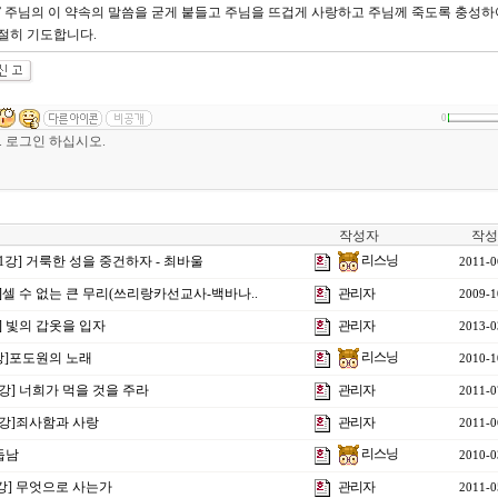
” 주님의 이 약속의 말씀을 굳게 붙들고 주님을 뜨겁게 사랑하고 주님께 죽도록 충성하
간절히 기도합니다.
0
작성자
작성
리스닝
1강] 거룩한 성을 중건하자 - 최바울
2011-0
]셀 수 없는 큰 무리(쓰리랑카선교사-백바나..
관리자
2009-1
강] 빛의 갑옷을 입자
관리자
2013-0
리스닝
4강]포도원의 노래
2010-1
7강] 너희가 먹을 것을 주라
관리자
2011-0
13강]죄사함과 사랑
관리자
2011-0
리스닝
듭남
2010-0
7강] 무엇으로 사는가
관리자
2011-0