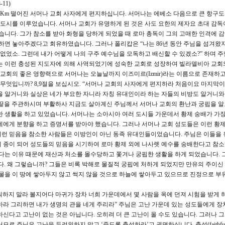
11)
 Km 떨어진 서머나 교회 사자에게 편지하십니다. 서머나는 에베소 다음으로 큰 항구
도시를 이루었습니다. 서머나 교회가 유명하게 된 것은 사도 요한의 제자요 초대 감독
다. 그가 참소를 받아 화형을 당하게 되었을 때 로마 총독이 그의 고매한 인격에 
면 놓아주겠다고 회유하였습니다. 그러나 폴리캅은 “나는 86년 동안 주님을 섬겨왔지
 없었소. 그런데 내가 어떻게 나의 구주 예수님을 모독하고 배신할 수 있겠소?” 하며 
는 이런 충성된 지도자에 의해 사역되었기에 성숙한 교회로 성장하여 빌라델비아 교회
 교회의 좋은 영향력으로 서머나는 오늘날까지 이즈미르(Izmir)라는 이름으로 존재하고
무엇입니까? 8,9절을 보십시오. “서머나 교회의 사자에게 편지하라 처음이요 마지막
을 알거니와 실상은 네가 부요한 자니라 자칭 유대인이라 하는 자들의 비방도 알거니와
 끝을 주관하시며 부활하사 지금도 살아계신 주님께서 서머나 교회의 환난과 궁핍을 알
한 생활을 하고 있었습니다. 서머나는 소아시아 여러 도시들 가운데서 황제 숭배가 가
제에게 분향을 하고 증명서를 받아야 했습니다. 그러나 서머나 교회 성도들은 이런 황
이런 믿음을 참소한 사람들은 이방인이 아닌 동족 유대인들이었습니다. 주님은 이들을
의 종이 되어 성도들의 믿음을 시기하여 로마 황제 외에 나사렛 예수를 숭배한다고 참
는다는 이유 때문에 재산과 처소를 몰수당하고 쫓겨나 궁핍한 생활을 하게 되었습니다. 
다. 왜 그렇습니까? 그들은 비록 박해로 물질적 궁핍에 처하게 되었지만 만유의 주이신
재물을 이 땅에 쌓아두지 않고 썩지 않을 것으로 하늘에 쌓아두고 있으므로 진정으로 부
려워하지 말라 볼지어다 마귀가 장차 너희 가운데에서 몇 사람을 옥에 던져 시험을 받게 
라 그리하면 내가 생명의 관을 네게 주리라” 주님은 고난 가운데 있는 성도들에게 장차
신다고 고난이 없는 것은 아닙니다. 오히려 더 큰 고난이 올 수도 있습니다. 그러나 그
로 주님은 고난을 두려워하지 말고 ‘죽도록 충성하라’고 권면하십니다. 충성(faithfuln