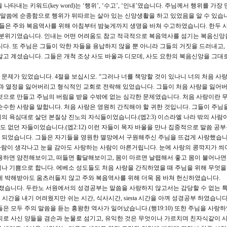
내는 키워드(key word)는 ‘행위’, ‘수고’, ‘인내’였습니다. 주님께서 행위를 가장
 말씀에 순종함으로 행위가 뒤따르는 살아 있는 신앙생활을 하고 있었음을 알 수 있습니
그들은 주와 복음역사를 위해 아침부터 밤늦게까지 생명을 바쳐 수고하였습니다. 한두 
는 분위기였습니다. 인내는 어떤 어려움도 참고 적극적으로 복음역사를 섬기는 복음신앙
다. 또 주님은 그들이 악한 자들을 용납하지 않을 뿐 아니라 그들의 거짓을 드러내고,
알고 계셨습니다. 그들은 개척 조상 사도 바울과 디모데, 사도 요한의 복음신앙을 그대
문제가 있었습니다. 4절을 보십시오. “그러나 너를 책망할 것이 있나니 너의 처음 사
과 열정을 잃어버리고 형식적인 교회로 전락해 있었습니다. 그들이 처음 사랑을 잃어버
것으로 만들고 주님의 버림을 받을 수밖에 없는 심각한 문제였습니다. 처음 사랑이란 
순수한 사랑을 말합니다. 처음 사랑은 영원히 간직해야 할 귀한 것입니다. 그들이 주님
의 욕심대로 살던 본질상 진노의 자식들이었습니다.(엡2:3) 이스라엘 나라 밖의 사람
 없던 자들이었습니다.(엡2:12) 이런 자들이 목자 바울을 만나 집중적으로 말씀 공
 되었습니다. 그들은 자기들을 영원한 멸망에서 구원해주신 주님을 뜨겁게 사랑했습니
 사람이 생각나고 눈을 감아도 사랑하는 사람이 아른거립니다. 눈에 사랑의 콩깍지가 씌
용하면 얌전해보이고, 떠들면 활달해보이고, 몸이 마르면 날렵해서 좋고 몸이 불어나
나 기쁨으로 합니다. 에베소 성도들도 처음 사랑을 간직하였을 때 주님을 위해 무엇을
에 박해받아도 움츠러들지 않고 주와 복음역사를 위해 더욱 몸 바쳐 헌신하였습니다.
졌습니다. 두란노 서원에서의 성경공부는 말씀을 사랑하지 않고서는 감당할 수 없는 
로 시간을 내기 어려웠지만 쉬는 시간, 식사시간, siesta 시간을 아껴 성경공부 하였습니다
은 모두 주의 말씀을 듣는 흥왕한 역사가 일어났습니다.(행19:10) 또한 주님을 사랑하
피로 사신 양들을 겸손과 눈물로 섬기고, 유익한 것은 무엇이나 가르치며 친자식같이