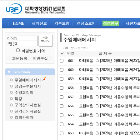
|
HOME
|
세계선교
|
각부모임
|
경성소모임
|
성경연구
|
사진자
Sunday Worship Message
주일예배메시지
비밀번호 기억
번호
글 제 목
회원등록
｜
비번분실
마태복음
[2020년 마태복음 제2
661
마태복음
[2020년 마태복음 제2
660
Bible Study
마태복음
[2020년 마태복음 제23
659
주일예배메시지
성경공부문제지
요한복음
[2020년 여름수양회 주
658
수양회강의
요한복음
[2020년 여름수양회 주제
657
특강
구약강의자료실
요한복음
[2020년 여름수양회 주
656
신약강의자료실
요한복음
[2020년 여름수양회 
655
강의안책자
요한복음
[2020년 여름수양회 주
654
마태복음
[2020년 마태복음 제2
653