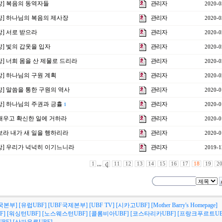
9강] 복음의 동역자들
관리자
2020-0
8강] 하나님의 복음의 제사장
관리자
2020-0
7강] 서로 받으라
관리자
2020-0
6강] 빛의 갑옷을 입자
관리자
2020-0
5강] 너희 몸을 산 제물로 드리라
관리자
2020-0
4강] 하나님의 구원 계획
관리자
2020-0
3강] 말씀을 통한 구원의 역사
관리자
2020-0
2강] 하나님의 주권과 긍휼
관리자
2020-0
1
] 배우고 확신한 일에 거하라
관리자
2020-0
] 보라 내가 새 일을 행하리라
관리자
2020-0
1강] 우리가 넉넉히 이기느니라
관리자
2019-1
1
,,,
11
12
13
14
15
16
17
18
19
2
국본부]
[유럽UBF]
[UBF국제본부]
[UBF TV]
[시카고UBF]
[Mother Barry's Homepage]
F]
[워싱턴UBF]
[노스웨스턴UBF]
[콜롬비아UBF]
[코스타리카UBF]
[프랑크푸르트UB