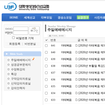
|
HOME
|
세계선교
|
각부모임
|
경성소모임
|
성경연구
|
사진자
Sunday Worship Message
주일예배메시지
비밀번호 기억
번호
글 제 목
회원등록
｜
비번분실
마태복음
[2020년 마태복음 
641
마태복음
[2020년 마태복음 
640
Bible Study
마태복음
[2020년 마태복음 
639
주일예배메시지
성경공부문제지
마태복음
[2020년 부활절 특
638
수양회강의
마태복음
[2020년 마태복음 
637
특강
구약강의자료실
마태복음
[2020년 마태복음 
636
신약강의자료실
마태복음
[2020년 마태복음 제
635
강의안책자
마태복음
[2020년 마태복음 제
634
마태복음
[2020년 마태복음 
633