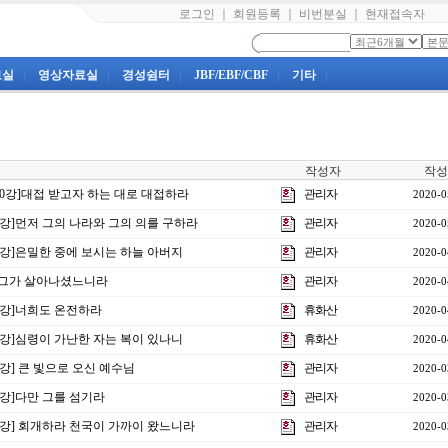
로그인
｜
회원등록
｜
비번분실
｜
현재접속자
료실
|
영상자료실
|
경성쉼터
|
JBF/EBF/CBF
|
기타
|
작성자
작성
제10강]대접 받고자 하는 대로 대접하라
관리자
2020-0
제9강]먼저 그의 나라와 그의 의를 구하라
관리자
2020-0
제8강]은밀한 중에 보시는 하늘 아버지
관리자
2020-0
강]그가 살아나셨느니라
관리자
2020-0
제7강]너희도 온전하라
휴화산
2020-0
제6강]심령이 가난한 자는 복이 있나니
휴화산
2020-0
5강] 큰 빛으로 오신 예수님
관리자
2020-0
4강]다만 그를 섬기라
관리자
2020-0
제3강] 회개하라 천국이 가까이 왔느니라
관리자
2020-0