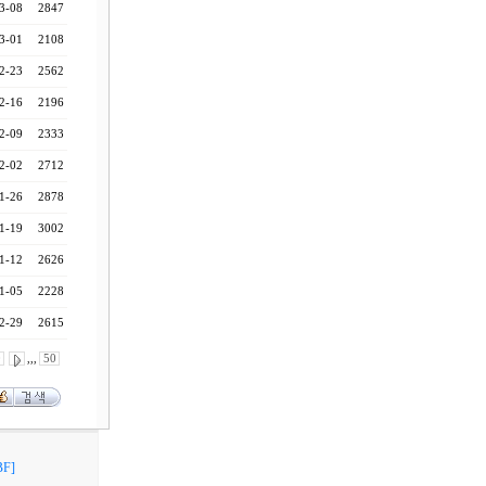
3-08
2847
3-01
2108
2-23
2562
2-16
2196
2-09
2333
2-02
2712
1-26
2878
1-19
3002
1-12
2626
1-05
2228
2-29
2615
0
,,,
50
F]