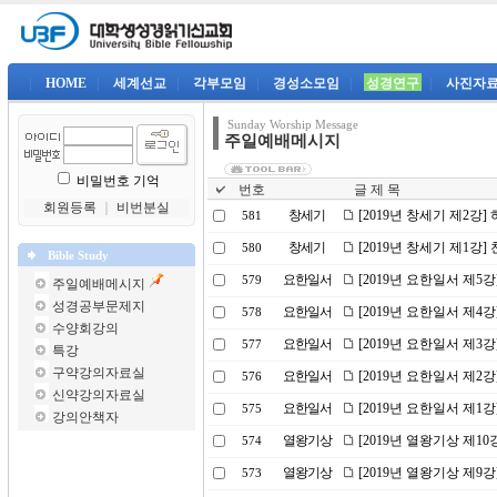
|
HOME
|
세계선교
|
각부모임
|
경성소모임
|
성경연구
|
사진자
Sunday Worship Message
주일예배메시지
비밀번호 기억
번호
글 제 목
회원등록
｜
비번분실
창세기
[2019년 창세기 제2강
581
창세기
[2019년 창세기 제1강
580
Bible Study
요한일서
[2019년 요한일서 제5
579
주일예배메시지
성경공부문제지
요한일서
[2019년 요한일서 제
578
수양회강의
요한일서
[2019년 요한일서 제
577
특강
구약강의자료실
요한일서
[2019년 요한일서 제2
576
신약강의자료실
요한일서
[2019년 요한일서 제1
575
강의안책자
열왕기상
[2019년 열왕기상 제1
574
열왕기상
[2019년 열왕기상 제9
573