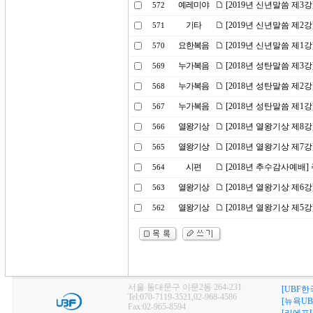
예레미야
[2019년 신년말씀 제3
572
기타
[2019년 신년말씀 제2
571
요한복음
[2019년 신년말씀 제1
570
누가복음
[2018년 성탄말씀 제
569
누가복음
[2018년 성탄말씀 제2
568
누가복음
[2018년 성탄말씀 제1
567
열왕기상
[2018년 열왕기상 제8
566
열왕기상
[2018년 열왕기상 제7
565
시편
[2018년 추수감사예배
564
열왕기상
[2018년 열왕기상 제6
563
열왕기상
[2018년 열왕기상 제5
562
서울 동대문구 이문2동 264-231
[UBF한
Tel:070-7119-3521,02-968-4586
[뉴욕UB
Fax:02-965-8594