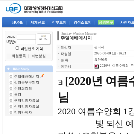
|
HOME
|
세계선교
|
각부모임
|
경성소모임
|
성경연구
|
사진자
Sunday Worship Message
주일예배메시지
ㆍ
작성자
관리자
비밀번호 기억
ㆍ
작성일
2020-08-08 (토) 16:21
회원등록
｜
비번분실
ㆍ
분 류
요한복음
2020년_여름수양회_주제
ㆍ
첨부#1
Bible Study
주일예배메시지
[2020년 여
성경공부문제지
수양회강의
님
특강
구약강의자료실
신약강의자료실
2020 여름수양회 
강의안책자
빛 되신 예