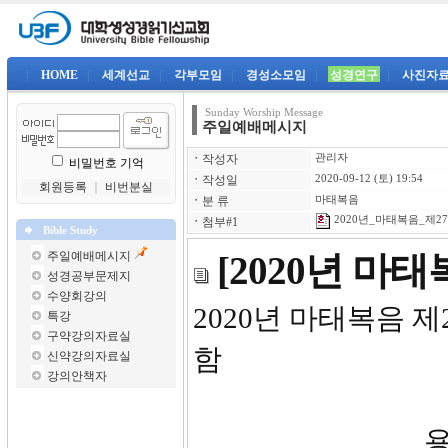
|
HOME
|
세계선교
|
각부모임
|
경성소모임
|
성경연구
|
사진자
Sunday Worship Message
주일예배메시지
ㆍ
작성자
관리자
비밀번호 기억
ㆍ
작성일
2020-09-12 (토) 19:54
회원등록
｜
비번분실
ㆍ
분 류
마태복음
2020년_마태복음_제27강
ㆍ
첨부#1
Bible Study
주일예배메시지
[2020년 마
성경공부문제지
수양회강의
2020년 
특강
구약강의자료실
함
신약강의자료실
강의안책자
용서