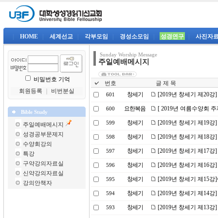
|
HOME
|
세계선교
|
각부모임
|
경성소모임
|
성경연구
|
사진자
Sunday Worship Message
주일예배메시지
비밀번호 기억
번호
글 제 목
회원등록
｜
비번분실
창세기
[2019년 창세기 제20
601
요한복음
[ 2019년 여름수양회 
600
Bible Study
창세기
[2019년 창세기 제19강
599
주일예배메시지
성경공부문제지
창세기
[2019년 창세기 제18
598
수양회강의
창세기
[2019년 창세기 제17
597
특강
구약강의자료실
창세기
[2019년 창세기 제16강
596
신약강의자료실
창세기
[2019년 창세기 제1
595
강의안책자
창세기
[2019년 창세기 제14
594
창세기
[2019년 창세기 제13
593