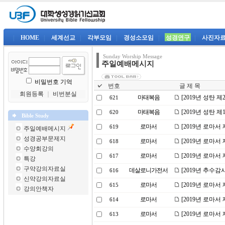
|
HOME
|
세계선교
|
각부모임
|
경성소모임
|
성경연구
|
사진자
Sunday Worship Message
주일예배메시지
비밀번호 기억
번호
글 제 목
회원등록
｜
비번분실
마태복음
[2019년 성탄 
621
마태복음
[2019년 성탄 
620
Bible Study
로마서
[2019년 로마서
619
주일예배메시지
성경공부문제지
로마서
[2019년 로마서
618
수양회강의
로마서
[2019년 로마서
617
특강
구약강의자료실
데살로니가전서
[2019년 추수
616
신약강의자료실
로마서
[2019년 로마서
615
강의안책자
로마서
[2019년 로마서
614
로마서
[2019년 로마서
613