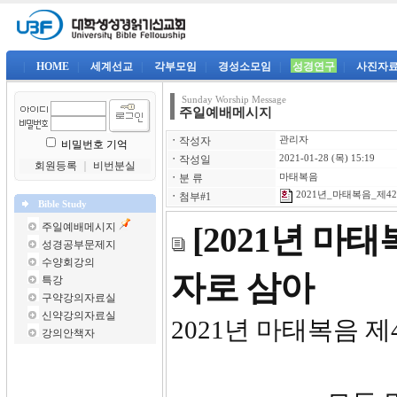
|
HOME
|
세계선교
|
각부모임
|
경성소모임
|
성경연구
|
사진자
Sunday Worship Message
주일예배메시지
ㆍ
작성자
관리자
비밀번호 기억
ㆍ
작성일
2021-01-28 (목) 15:19
회원등록
｜
비번분실
ㆍ
분 류
마태복음
2021년_마태복음_제42강
ㆍ
첨부#1
Bible Study
주일예배메시지
[2021년 마
성경공부문제지
수양회강의
자로 삼아
특강
구약강의자료실
신약강의자료실
2021년 마태복음 제4
강의안책자