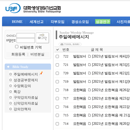
|
HOME
|
세계선교
|
각부모임
|
경성소모임
|
성경연구
|
사진자
Sunday Worship Message
주일예배메시지
비밀번호 기억
번호
글 제 목
회원등록
｜
비번분실
빌립보서
[2021년 빌립보서 제4
722
빌립보서
[2021년 빌립보서 제3
721
Bible Study
빌립보서
[2021년 빌립보서 제2
720
주일예배메시지
성경공부문제지
빌립보서
[2021년 빌립보서 제1
719
수양회강의
요한복음
[2021년 요한복음 제26
718
특강
구약강의자료실
요한복음
[2021년 요한복음 제2
717
신약강의자료실
요한복음
[2021년 요한복음 제2
716
강의안책자
요한복음
[2021년 요한복음 제 2
715
요한복음
[2021년 요한복음 제20
714