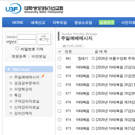
|
HOME
|
세계선교
|
각부모임
|
경성소모임
|
성경연구
|
사진자
Sunday Worship Message
주일예배메시지
비밀번호 기억
번호
글 제 목
회원등록
｜
비번분실
창세기
[2026년 여름수양회 주
981
마태복음
[2026년 마태복음 22
980
Bible Study
마태복음
[2026년 마태복음 21강]
979
주일예배메시지
성경공부문제지
마태복음
[2026년 마태복음 20강] 
978
수양회강의
마태복음
[2026년 마태복음 19
977
특강
구약강의자료실
마태복음
[2026년 마태복음 제18
976
신약강의자료실
마태복음
[2026년 마태복음 17강
975
강의안책자
마태복음
[2026년 마태복음 16
974
마태복음
[2026년 마태복음 제15
973