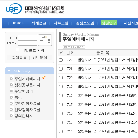
|
HOME
|
세계선교
|
각부모임
|
경성소모임
|
성경연구
|
사진자
Sunday Worship Message
주일예배메시지
비밀번호 기억
번호
글 제 목
회원등록
｜
비번분실
빌립보서
[2021년 빌립보서 제4
722
빌립보서
[2021년 빌립보서 제3
721
Bible Study
빌립보서
[2021년 빌립보서 제2
720
주일예배메시지
성경공부문제지
빌립보서
[2021년 빌립보서 제1
719
수양회강의
요한복음
[2021년 요한복음 제26
718
특강
구약강의자료실
요한복음
[2021년 요한복음 제2
717
신약강의자료실
요한복음
[2021년 요한복음 제2
716
강의안책자
요한복음
[2021년 요한복음 제 2
715
요한복음
[2021년 요한복음 제20
714