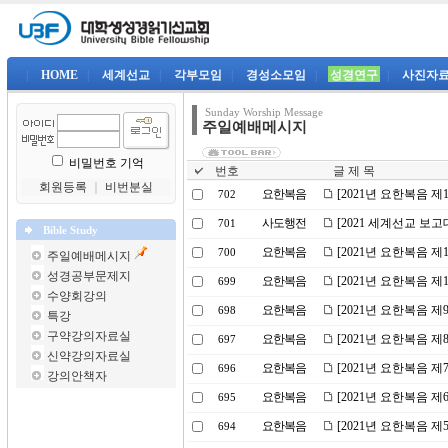
|
HOME
|
세계선교
|
각부모임
|
경성소모임
|
성경연구
|
사진자
Sunday Worship Message
주일예배메시지
비밀번호 기억
번호
글 제 목
회원등록
｜
비번분실
요한복음
[2021년 요한복음 
702
사도행전
[2021 세계선교 보
701
Bible Study
요한복음
[2021년 요한복음 
700
주일예배메시지
성경공부문제지
요한복음
[2021년 요한복음 
699
수양회강의
요한복음
[2021년 요한복음 
698
특강
구약강의자료실
요한복음
[2021년 요한복음 
697
신약강의자료실
요한복음
[2021년 요한복음 
696
강의안책자
요한복음
[2021년 요한복음 
695
요한복음
[2021년 요한복음 제
694