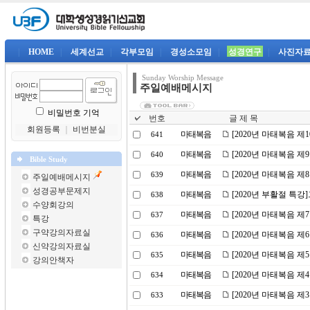
|
HOME
|
세계선교
|
각부모임
|
경성소모임
|
성경연구
|
사진자
Sunday Worship Message
주일예배메시지
비밀번호 기억
번호
글 제 목
회원등록
｜
비번분실
마태복음
[2020년 마태복음 
641
마태복음
[2020년 마태복음 
640
Bible Study
마태복음
[2020년 마태복음 
639
주일예배메시지
성경공부문제지
마태복음
[2020년 부활절 특
638
수양회강의
마태복음
[2020년 마태복음 
637
특강
구약강의자료실
마태복음
[2020년 마태복음 
636
신약강의자료실
마태복음
[2020년 마태복음 제
635
강의안책자
마태복음
[2020년 마태복음 제
634
마태복음
[2020년 마태복음 
633