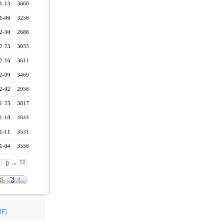
1-13
3660
1-06
3256
2-30
2688
2-23
3033
2-16
3611
2-09
3469
2-02
2956
1-25
3817
1-18
4644
1-11
3531
1-04
3556
0
,,,
50
F]