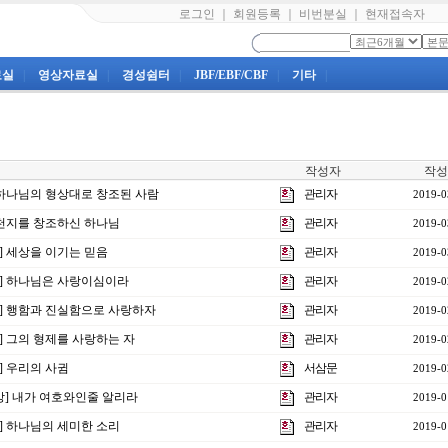
로그인
｜
회원등록
｜
비번분실
｜
현재접속자
료실
|
영상자료실
|
경성쉼터
|
JBF/EBF/CBF
|
기타
|
작성자
작성
] 하나님의 형상대로 창조된 사람
관리자
2019-0
] 천지를 창조하신 하나님
관리자
2019-0
강] 세상을 이기는 믿음
관리자
2019-0
4강] 하나님은 사랑이심이라
관리자
2019-0
3강] 행함과 진실함으로 사랑하자
관리자
2019-0
강] 그의 형제를 사랑하는 자
관리자
2019-0
강] 우리의 사귐
서삼문
2019-0
0강] 내가 여호와인줄 알리라
관리자
2019-0
강] 하나님의 세미한 소리
관리자
2019-0