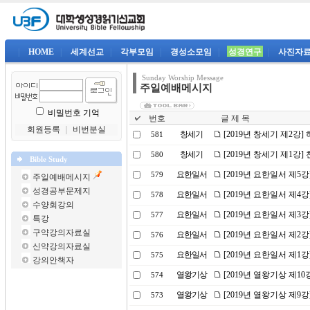
|
HOME
|
세계선교
|
각부모임
|
경성소모임
|
성경연구
|
사진자
Sunday Worship Message
주일예배메시지
비밀번호 기억
번호
글 제 목
회원등록
｜
비번분실
창세기
[2019년 창세기 제2강
581
창세기
[2019년 창세기 제1강
580
Bible Study
요한일서
[2019년 요한일서 제5
579
주일예배메시지
성경공부문제지
요한일서
[2019년 요한일서 제
578
수양회강의
요한일서
[2019년 요한일서 제
577
특강
구약강의자료실
요한일서
[2019년 요한일서 제2
576
신약강의자료실
요한일서
[2019년 요한일서 제1
575
강의안책자
열왕기상
[2019년 열왕기상 제1
574
열왕기상
[2019년 열왕기상 제9
573