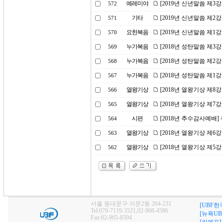
예레미야
[2019년 신년말씀 제3
572
기타
[2019년 신년말씀 제2
571
요한복음
[2019년 신년말씀 제1
570
누가복음
[2018년 성탄말씀 제
569
누가복음
[2018년 성탄말씀 제2
568
누가복음
[2018년 성탄말씀 제1
567
열왕기상
[2018년 열왕기상 제8
566
열왕기상
[2018년 열왕기상 제7
565
시편
[2018년 추수감사예배
564
열왕기상
[2018년 열왕기상 제6
563
열왕기상
[2018년 열왕기상 제5
562
서울 동대문구 이문2동 264-231
[UBF한
Tel:070-7119-3521,02-968-4586
[뉴욕UB
Fax:02-965-8594