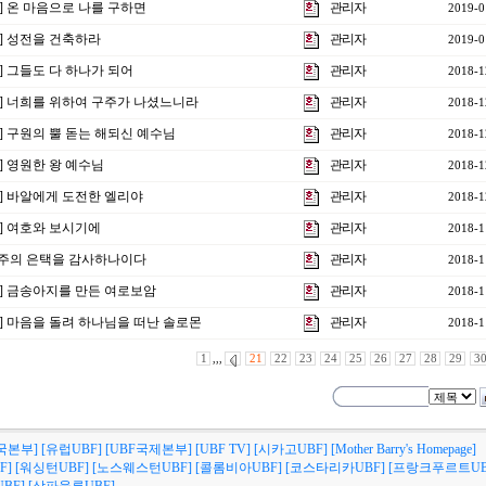
강] 온 마음으로 나를 구하면
관리자
2019-0
강] 성전을 건축하라
관리자
2019-0
강] 그들도 다 하나가 되어
관리자
2018-1
3강] 너희를 위하여 구주가 나셨느니라
관리자
2018-1
강] 구원의 뿔 돋는 해되신 예수님
관리자
2018-1
강] 영원한 왕 예수님
관리자
2018-1
강] 바알에게 도전한 엘리야
관리자
2018-1
강] 여호와 보시기에
관리자
2018-1
] 주의 은택을 감사하나이다
관리자
2018-1
강] 금송아지를 만든 여로보암
관리자
2018-1
강] 마음을 돌려 하나님을 떠난 솔로몬
관리자
2018-1
1
,,,
21
22
23
24
25
26
27
28
29
3
국본부]
[유럽UBF]
[UBF국제본부]
[UBF TV]
[시카고UBF]
[Mother Barry's Homepage]
F]
[워싱턴UBF]
[노스웨스턴UBF]
[콜롬비아UBF]
[코스타리카UBF]
[프랑크푸르트UB