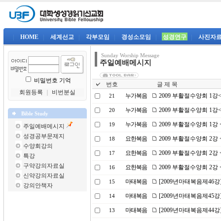
|
HOME
|
세계선교
|
각부모임
|
경성소모임
|
성경연구
|
사진자
Sunday Worship Message
주일예배메시지
비밀번호 기억
번호
글 제 목
회원등록
｜
비번분실
누가복음
2009 부활절수양회 1
21
누가복음
2009 부활절수양회 1
20
Bible Study
누가복음
2009 부활절수양회 1강
19
주일예배메시지
성경공부문제지
요한복음
2009 부활절수양회 2
18
수양회강의
요한복음
2009 부활절수양회 2
17
특강
구약강의자료실
요한복음
2009 부활절수양회 2
16
신약강의자료실
마태복음
[2009년마태복음제46강
15
강의안책자
마태복음
[2009년마태복음제45강
14
마태복음
[2009년마태복음제44강
13