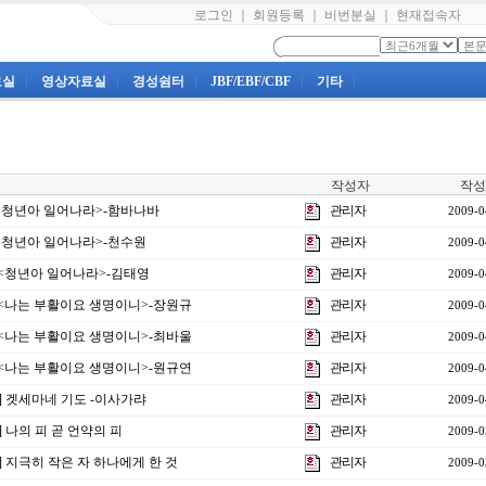
로그인
｜
회원등록
｜
비번분실
｜
현재접속자
료실
|
영상자료실
|
경성쉼터
|
JBF/EBF/CBF
|
기타
|
작성자
작성
강<청년아 일어나라>-함바나바
관리자
2009-0
강<청년아 일어나라>-천수원
관리자
2009-0
 <청년아 일어나라>-김태영
관리자
2009-0
강 <나는 부활이요 생명이니>-장원규
관리자
2009-0
강 <나는 부활이요 생명이니>-최바울
관리자
2009-0
강 <나는 부활이요 생명이니>-원규연
관리자
2009-0
] 겟세마네 기도 -이사가랴
관리자
2009-0
] 나의 피 곧 언약의 피
관리자
2009-0
] 지극히 작은 자 하나에게 한 것
관리자
2009-0