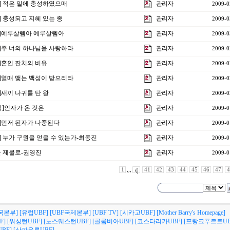
강] 적은 일에 충성하였으매
관리자
2009-0
] 충성되고 지혜 있는 종
관리자
2009-0
강]예루살렘아 예루살렘아
관리자
2009-0
강]주 너의 하나님을 사랑하라
관리자
2009-0
]혼인 잔치의 비유
관리자
2009-0
강]열매 맺는 백성이 받으리라
관리자
2009-0
]새끼 나귀를 탄 왕
관리자
2009-0
강]인자가 온 것은
관리자
2009-0
강]먼저 된자가 나중된다
관리자
2009-0
] 누가 구원을 얻을 수 있는가-최동진
관리자
2009-0
을 제물로-권영진
관리자
2009-0
1
,,,
41
42
43
44
45
46
47
4
국본부]
[유럽UBF]
[UBF국제본부]
[UBF TV]
[시카고UBF]
[Mother Barry's Homepage]
F]
[워싱턴UBF]
[노스웨스턴UBF]
[콜롬비아UBF]
[코스타리카UBF]
[프랑크푸르트UB