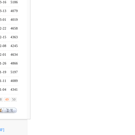
3-16
5186
3-13
4079
3-01
4019
2-22
4658
2-15
4363
2-08
4245
2-01
4634
1-26
4866
1-19
5197
1-11
4089
1-04
4341
8
49
50
F]