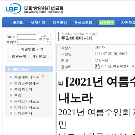
|
HOME
|
세계선교
|
각부모임
|
경성소모임
|
성경연구
|
사진자
Sunday Worship Message
주일예배메시지
ㆍ
작성자
관리자
비밀번호 기억
ㆍ
작성일
2021-07-25 (일) 09:07
회원등록
｜
비번분실
ㆍ
분 류
요한복음
2021년_여름수양회_제4
ㆍ
첨부#1
Bible Study
주일예배메시지
[2021년 여
성경공부문제지
수양회강의
내노라
특강
구약강의자료실
신약강의자료실
2021년 
강의안책자
민