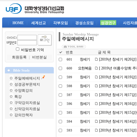
|
HOME
|
세계선교
|
각부모임
|
경성소모임
|
성경연구
|
사진자
Sunday Worship Message
주일예배메시지
비밀번호 기억
번호
글 제 목
회원등록
｜
비번분실
창세기
[2019년 창세기 제20
601
요한복음
[ 2019년 여름수양회 
600
Bible Study
창세기
[2019년 창세기 제19강
599
주일예배메시지
성경공부문제지
창세기
[2019년 창세기 제18
598
수양회강의
창세기
[2019년 창세기 제17
597
특강
구약강의자료실
창세기
[2019년 창세기 제16강
596
신약강의자료실
창세기
[2019년 창세기 제1
595
강의안책자
창세기
[2019년 창세기 제14
594
창세기
[2019년 창세기 제13
593