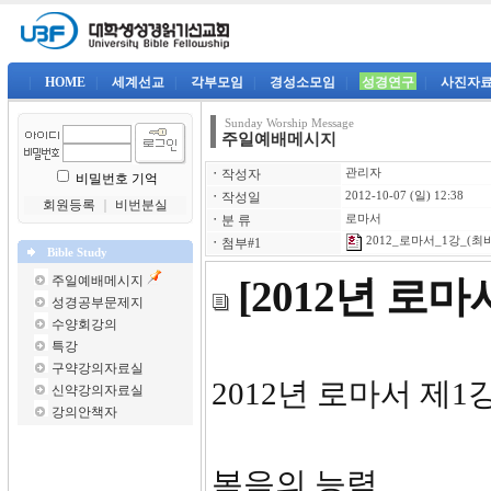
|
HOME
|
세계선교
|
각부모임
|
경성소모임
|
성경연구
|
사진자
Sunday Worship Message
주일예배메시지
ㆍ
작성자
관리자
비밀번호 기억
ㆍ
작성일
2012-10-07 (일) 12:38
회원등록
｜
비번분실
ㆍ
분 류
로마서
2012_로마서_1강_(최바
ㆍ
첨부#1
Bible Study
주일예배메시지
[2012년 로
성경공부문제지
수양회강의
특강
구약강의자료실
2012년 로
신약강의자료실
강의안책자
복음의 능력