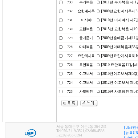
누가복음
[2011년 누가복음 제
733
요한계시록
[2009년요한계시록제
732
이사야
[2010년 이사야서 제7
731
요한복음
[2015년 요한복음 제1
730
출애굽기
[2009년출애굽기제11
729
마태복음
[2009년마태복음제38
728
요한계시록
[2009년요한계시록제1
727
요한복음
[2010 요한복음11강]
726
야고보서
[2010년야고보서제5
725
야고보서
[2012년 야고보서 제5
724
사도행전
[2016년 사도행전 제5
723
서울 동대문구 이문2동 264-231
[UBF한
Tel:070-7119-3521,02-968-4586
[뉴욕UB
Fax:02-965-8594