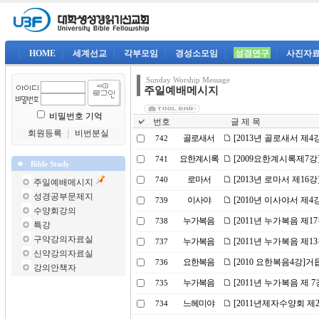
|
HOME
|
세계선교
|
각부모임
|
경성소모임
|
성경연구
|
사진자
Sunday Worship Message
주일예배메시지
비밀번호 기억
번호
글 제 목
회원등록
｜
비번분실
골로새서
[2013년 골로새서 제
742
요한계시록
[2009요한계시록제7강
741
Bible Study
로마서
[2013년 로마서 제16
740
주일예배메시지
성경공부문제지
이사야
[2010년 이사야서 제
739
수양회강의
누가복음
[2011년 누가복음 제1
738
특강
구약강의자료실
누가복음
[2011년 누가복음 제
737
신약강의자료실
요한복음
[2010 요한복음4강]거
736
강의안책자
누가복음
[2011년 누가복음 제 
735
느헤미야
[2011년제자수양회 제
734