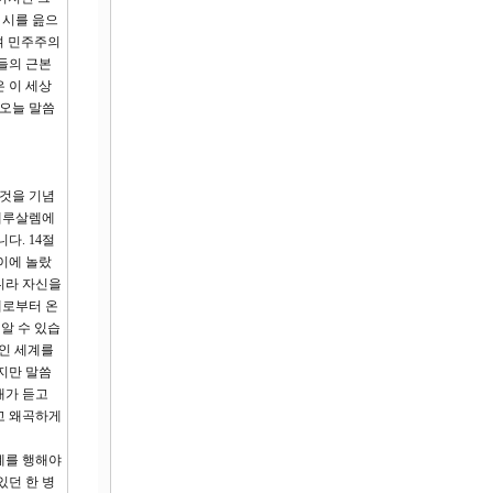
 시를 읊으
며 민주주의
들의 근본
 이 세상
 오늘 말씀
 것을 기념
 예루살렘에
다. 14절
이에 놀랐
니라 자신을
께로부터 온
알 수 있습
적인 세계를
지만 말씀
내가 듣고
고 왜곡하게
례를 행해야
있던 한 병