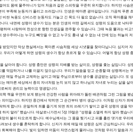
 걸어도 몸에 물주머니가 있어 처음과 같은 스피릿을 꾸준히 유지합니다. 하지만 사슴은
분이 부족해 눈동자가 풀리고 쓰러집니다. 인생은 메마른 광야길입니다. 가끔씩 푸른 
 비싼 녹용도 신비스런 눈동자도 가늘고 긴 목도 다 필요 없습니다. 오직 목마름을 채
니다. 내면에 성령이 생수가 있는 분은 인생의 어떤 길에서도 성령의 도움으로 낙타
평하며 사랑하며 천성으로 향한 인생길을 완주할 수 있습니다. 그때 녹용 뿔과는 비교
의 생수주머니는 누구도 빼앗을 수 없고 누구도 흉내 낼 수 없는 내 안에 있는 하늘의 
 받았지만 막상 현실에서는 목마른 사슴처럼 세상 시냇물을 찾아다닙니다. 심지어 자
. 우리가 어떻게 하면 성령의 생수가 항상 흐르게 할 수 있습니다. 어떻게 항상 성령 
삶을 살아야 합니다. 성령 충만은 성령의 지배를 받는 삶이요, 성령을 좇는 삶입니다. 
지를 억압하거나 나를 이끌지 않으십니다. 우리가 말씀을 믿고 순종할 때 성령께서는 
양은 매일 주님과 교제하는 삶이고 매일 주님으로부터 생수를 공급받는 삶입니다. 또 
리는 메마른 세상에서 종의 자녀처럼 눈치 보지 않고 하나님의 자녀로 누리는 삶을 살아
녀로써의 권리요 능력이요 영광입니다.
한의학 책을 우연히 보게 됐는데 건강한 사람을 위아래가 뚫린 배관처럼 그린 그림을 봤습
 의미입니다. 하지만 중간에서 막히면 그 순간부터 병이 생깁니다. 이처럼 신자가 죄에
혼탁하게 합니다. 은밀하게 죄를 즐기게 되면 죄의 쓰레기가 쌓이고 결국 성령의 샘을 
케 하지 말라” 했습니다. 데살로니가전서 5장 19절은 “성령을 소멸케 하지 말라 했습니다
욕망의 불이 타오르게 합니다. 예수님께서는 그 몸을 찢기시고 피를 흘린 댓가로 우리
려보내 생수를 혼탁하게 합니다. 신자가 죄에 매일 때 성령은 심히 근심하십니다. 우
 회복해야 합니다. 빛이 임하면 어둠이 자연스럽게 물러나는 것처럼 우리가 말씀과 