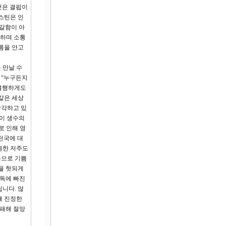
것은 결핍이
스틴은 인
 갈함이 아
제하며 소통
름을 안고
 만날 수
 “누구든지
 불행하게도
같은 세상
망각하고 있
들이 생수의
로 인해 영
천국에 대
원한 저주도
폰으로 기쁨
을 헛되게
중독에 빠진
니다. 많
해 진정한
실패해 절망