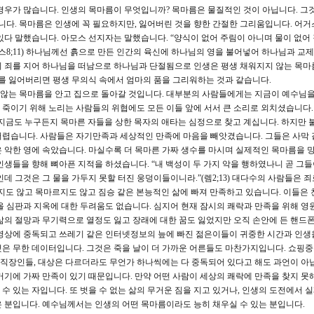
경우가 많습니다. 인생의 목마름이 무엇입니까? 목마름은 물질적인 것이 아닙니다. 그
다. 목마름은 인생에 꼭 필요하지만, 잃어버린 것을 향한 간절한 그리움입니다. 어거
있다 말했습니다. 아모스 선지자는 말했습니다. “양식이 없어 주림이 아니며 물이 없어
스8;11) 하나님께선 흙으로 만든 인간의 육신에 하나님의 영을 불어넣어 하나님과 교
이 죄를 지어 하나님을 떠남으로 하나님과 단절됨으로 인생은 평생 채워지지 않는 목마
마를 잃어버리면 평생 무의식 속에서 엄마의 품을 그리워하는 것과 같습니다.
 않는 목마름을 안고 집으로 돌아갈 것입니다. 대부분의 사람들에게는 지금이 예수님을
죽이기 위해 노리는 사람들의 위협에도 모든 이들 앞에 서서 큰 소리로 외치셨습니다.
지금도 누구든지 목마른 자들을 상한 목자의 애타는 심정으로 찾고 계십니다. 하지만
어렵습니다. 사람들은 자기만족과 세상적인 만족에 마음을 빼앗겼습니다. 그들은 사막 
 악한 영에 속았습니다. 마실수록 더 목마른 가짜 생수를 마시며 실제적인 목마름을 
인생들을 향해 뼈아픈 지적을 하셨습니다. “내 백성이 두 가지 악을 행하였나니 곧 그
데 그것은 그 물을 가두지 못할 터진 웅덩이들이니라.”(렘2;13) 대다수의 사람들은 죄
지도 않고 목마르지도 않고 짐승 같은 본능적인 삶에 빠져 만족하고 있습니다. 이들은 
올 심판과 지옥에 대한 두려움도 없습니다. 심지어 현재 잠시의 쾌락과 만족을 위해 영
삶의 절망과 무기력으로 열정도 잃고 장래에 대한 꿈도 잃었지만 오직 손안에 든 핸드
동영상에 중독되고 쓰레기 같은 인터넷정보의 늪에 빠진 젊은이들이 귀중한 시간과 인생
은 무한 데이터입니다. 그것은 죽을 날이 더 가까운 어른들도 마찬가지입니다. 쇼핑
된 직장인들, 대상은 다르더라도 무언가 하나씩에는 다 중독되어 있다고 해도 과언이 아닙
거기에 가짜 만족이 있기 때문입니다. 만약 어떤 사람이 세상의 쾌락에 만족을 찾지 못
 있는 자입니다. 또 벗을 수 없는 삶의 무거운 짐을 지고 있거나, 인생의 도전에서 
 분입니다. 예수님께서는 인생의 어떤 목마름이라도 능히 채우실 수 있는 분입니다.