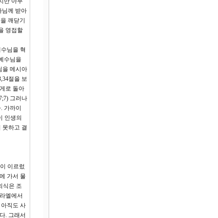
지만 아무
나님께 받아
씀을 깨닫기
을 영접할
예수님을 혁
 예수님을
님을 메시아
34절을 보
에게로 돌아
7) 그러나
. 가까이
이 인생의
 못하고 결
날이 이르렀
에 가서 물
의식은 조
스라엘에서
 아직도 사
다. 그래서