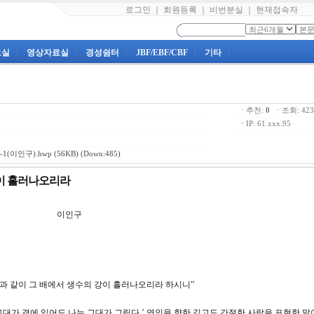
로그인
｜
회원등록
｜
비번분실
｜
현재접속자
료실
|
영상자료실
|
경성쉼터
|
JBF/EBF/CBF
|
기타
|
ㆍ추천:
0
ㆍ조회: 4
ㆍ
IP: 61.xxx.95
1(이인구).hwp
(56KB) (Down:485)
 강이 흘러나오리라
0강 이인구
 이름과 같이 그 배에서 생수의 강이 흘러나오리라 하시니”
그대가 곁에 있어도 나는 그대가 그립다.’ 연인을 향한 깊고도 간절한 사랑을 표현한 말