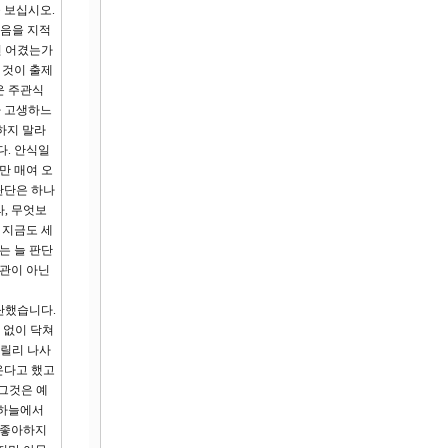
 보십시오.
있음을 지적
면 어겼는가
 것이 출제
운 주관식
라 고생하느
하지 말라
다. 안식일
만 매여 오
판단은 하나
, 무엇보
 지금도 세
는 늘 판단
치관이 아닌
단했습니다.
 없이 닥쳐
갈릴리 나사
온다고 했고
 그것은 예
 하늘에서
 좋아하지