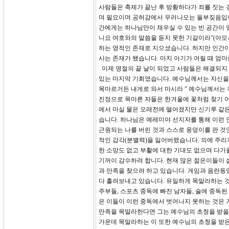
사람들은 축제가 끝난 후 방황하다가 죄를 짓는 
며 필요이며 공허감에서 우러나오는 울부짖음입니
간에게는 하나님만이 채우실 수 있는 빈 공간이 
니요 여호와의 말씀을 듣지 못한 기갈이라”(아모
하는 영적인 존재로 지으셨습니다. 하지만 인간
사는 존재가 됐습니다. 마치 아기가 어릴 때 엄
이제 명절의 끝 날이 되었고 사람들은 해결되지
있는 마지막 기회였습니다. 예수님께서는 자신을 
목마르거든 내게로 와서 마시라 ” 예수님께서는 
진정으로 목마른 자들은 한겨울에 꽃처럼 찾기 
에서 마실 물은 오래전에 떨어졌지만 신기루 같은
습니다. 하나님은 예레미야 선지자를 통해 이런 
근원되는 나를 버린 것과 스스로 웅덩이를 판 것인
적인 감각(분별력)을 잃어버렸습니다. 의에 주리
한 소망도 없고 부활에 대한 기대도 없으며 다가
기꺼이 감수하려 합니다. 현재 많은 젊은이들이 
과 만족을 찾으려 하고 있습니다. 게임과 음란
다 흘려보내고 있습니다. 유일하게 목말라하는 것
주부들, 스포츠 중독에 빠진 남자들, 술에 중독
은 이들이 이런 중독에서 벗어나지 못하는 것은 
만족을 목말라한다면 그는 예수님의 초청을 받을 수
가운데 목말라하는 이 또한 예수님의 초청을 받은