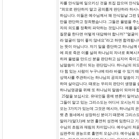
자를 안식일에 일으키신 것을 트집 잡으며 안식일
“외모로 판단하지 말고 공의롭게 판단하라 하시
하십니다. 이들은 예수님께서 왜 안식일날 그런 
만을 판단하고 정죄했습니다. 그들은 율법을 주신
자의 의도를 정확히 파악하는 것입니다. 예를 들어
질문을 한다면 어떻게 대답해야 합니까? “얼굴이
라 얼굴이 많이 좋지 않네요”라고 하면 합격됩니
는 뜻이 아닙니다. 자기 일을 중단하고 하나님께
에 죄로 죽은 이를 살려 하나님의 자녀로 회복시
히려 율법을 만드신 분을 판단하고 심지어 죽이고
님말씀이 기준이 되는 판단입니다. 하나님의 의도
다 힘 있는 사람이 누구냐에 따라 바뀔 수 있기 
상역사를 주관하시는 하나님의 공의의 말씀이 기준
하며 살아갑니다. 때로는 우리의 판단이 생명을 
하나님영광을 위해 또 하나님의 말씀이 되어야 
25절을 보십시오. 유대인들 중에 변론이 일어났
그들이 알고 있는 그리스도는 어디서 오시는지 모
오는 3가지가 있는데 그것은 메시아, 하나님의 
렛 촌 동네에서 성장하신 분이기 때문에 그리스도가
말라기(말3;1)에 보면 홀연히 성전에 임한다고 기
수님의 초림과 재림의 차이입니다. 예수님이 처음
심판주의 권능으로 홀연히 오십니다. 예수님을 