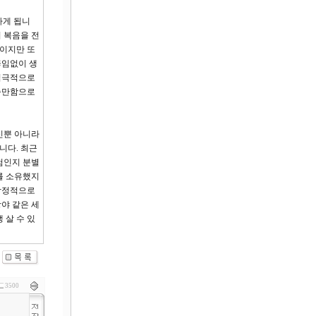
하게 됩니
 복음을 전
해이지만 또
끊임없이 생
 적극적으로
 충만함으로
신뿐 아니라
니다. 최근
험인지 분별
를 소유했지
감정적으로
야 같은 세
 살 수 있
3500