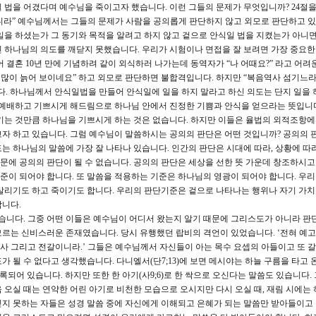
 법을 어겼다며 예수님을 죽이고자 했습니다. 이런 그들의 문제가 무엇입니까? 24절을
니라” 예수님께서는 그들의 문제가 사람을 공의롭게 판단하지 않고 외모로 판단하고 
일을 하셨는가 그 동기와 목적을 알려고 하지 않고 겉으로 안식일 법을 지켰는가 아니
 하나님의 의도를 깨닫지 못했습니다. 우리가 시험이나 면접을 잘 보려면 가장 중요한
 결혼 10년 만에 기념하려 같이 외식하러 나가는데 동역자가 “나 어때요?” 라고 어려
 많이 늙어 보이네요” 하고 외모로 판단하면 불합격입니다. 하지만 “복음역사 섬기느
다. 하나님께서 안식일법을 만들어 안식일에 일을 하지 말라고 하신 의도는 단지 일을 
 예배하고 기쁘시게 해드림으로 하나님 안에서 진정한 기쁨과 안식을 얻으라는 뜻입니
키는 것만큼 하나님을 기쁘시게 하는 것은 없습니다. 하지만 이들은 율법의 외적조항에
자 하고 있습니다. 그럼 예수님이 말씀하시는 공의의 판단은 어떤 것입니까? 공의의 
는 하나님의 말씀에 가장 잘 나타나 있습니다. 인간의 판단은 시대에 따라, 상황에 따라
때문에 공의의 판단이 될 수 없습니다. 공의의 판단은 세상을 선한 뜻 가운데 창조하시고
이 되어야 합니다. 또 말씀을 적용하는 기준은 하나님의 영광이 되어야 합니다. 우리
살리기도 하고 죽이기도 합니다. 우리의 판단기준은 겉으로 나타나는 행위나 자기 가
합니다.
습니다. 그중 어떤 이들은 예수님이 어디서 왔는지 알기 때문에 그리스도가 아니라 판
르는 신비스러운 존재였습니다. 당시 유행했던 랍비의 격언이 있었습니다. ‘전혀 예고
은사 그리고 전갈이니라.’ 그들은 예수님께서 자신들이 아는 목수 요셉의 아들이고 또 
 될 수 없다고 생각했습니다. 다니엘서(단7;13)에 보면 메시야는 하늘 구름을 타고 
록되어 있습니다. 하지만 또한 한 아기(사9;6)로 한 싹으로 오신다는 말씀도 있습니다.
 오실 때는 연약한 어린 아기로 비천한 모습으로 오시지만 다시 오실 때, 재림 시에는
믿지 못하는 자들은 성경 말씀 중에 자신에게 이해되고 은혜가 되는 말씀만 받아들이고