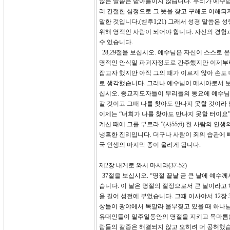
않는 말씀은 받아들이지 않습니다. 우리가 예수
리 간절한 심정으로 그 뜻을 찾고 구해도 이해되
말한 것입니다.(벧후1;21) 그래서 성경 말씀은
위해 영적인 사람이 되어야 합니다. 자신의 경
수 있습니다.
28,29절을 보십시오. 예수님은 자신이 스스로
명적인 안식일 파괴자정도로 간주했지만 이제부터
잡고자 했지만 아직 그의 때가 이르지 않아 손도
로 생각했습니다. 그러나 예수님이 메시아로서 보여
십시오. 종교지도자들이 무리들의 동요에 예수님을
갈 것이고 그때 나를 찾아도 만나지 못할 것이라 
이제는 “너희가 나를 찾아도 만나지 못할 터이요
계신 때에 그를 부르라.”(사55;6) 한 사람의 
냉혹한 진리입니다. 더구나 사람이 죄의 습관에 
국 인생의 마지막 종이 울리게 됩니다.
제2장 내게로 와서 마시라(37-52)
37절을 보십시오. “명절 끝날 곧 큰 날에 예수
습니다. 이 날은 명절의 절정으로서 큰 날이라고
을 길어 성전에 부었습니다. 그때 이사야서 12장
상들이 광야에서 목말라 울부짖고 있을 때 하나
유대인들이 일주일동안의 명절을 지키고 목마름을
람들의 갈증은 해결되지 않고 오히려 더 공허했습