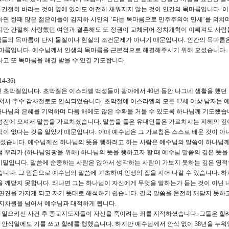
간절히 바라는 것이 옆에 있어도 여전히 채워지지 않는 것이 인간의 목마름입니다. 이
하면 한때 많은 젊은이들이 김지하 시인의 ‘타는 목마름으로 민주주의여 만세’를 외치
하지만 간절히 사랑했던 여인과 결혼해도 또 정권이 교체되어 정치개혁이 이뤄져도 사람
람들의 목마름이 단지 물질이나 현실의 조건문제가 아니기 때문입니다. 인간의 목마름은
목마름입니다. 예수님께서 인생의 목마름을 근본적으로 해결해주시기 위해 오셨습니다.
나고 또 목마름을 해결 받을 수 있길 기도합니다.
-36)
 초막절입니다. 초막절은 이스라엘 백성들이 광야에서 40년 동안 나그네 생활을 했던
겹쳐서 추수 감사절로도 인식되었습니다. 초막절에 이스라엘의 모든 12세 이상 남자는
하나님의 은혜를 기억하며 다음 해에도 많은 수확을 거둘 수 있도록 하나님께 기도했습니
 성전에 오셔서 말씀을 가르치셨습니다. 말씀을 들은 유대인들은 가르치시는 지혜의 깊
적이 없다는 것을 알았기 때문입니다. 이때 예수님은 그 가르침은 스스로 배운 것이 아
셨습니다. 예수님께선 하나님의 뜻을 행하려고 하는 사람은 예수님의 말씀이 하나님
 우리가 (하나님영광을 위해) 하나님의 뜻을 행하고자 할 때 예수님 말씀의 깊은 뜻을 
의 비밀입니다. 말씀에 순종하는 사람은 앉아서 생각하는 사람이 가보지 못하는 깊은 영
습니다. 그 믿음으로 예수님의 말씀에 기초하여 인생의 집을 지어 나갈 수 있습니다. 하
을 깨닫지 못합니다. 왜냐면 그는 하나님이 자신에게 무엇을 말하는가 듣는 것이 아닌 
 편견을 가지게 되고 자기 뜻대로 해석하기 쉽습니다. 결국 말씀을 온전히 깨닫지 못하
무지차원을 넘어서 예수님과 대적하게 됩니다.
일으키신 사건 후 종교지도자들이 자신을 죽이려는 죄를 지적하셨습니다. 그들은 할
안식일에도 기를 쓰고 할례를 행했습니다. 하지만 예수님께서 안식 없이 38년을 누워