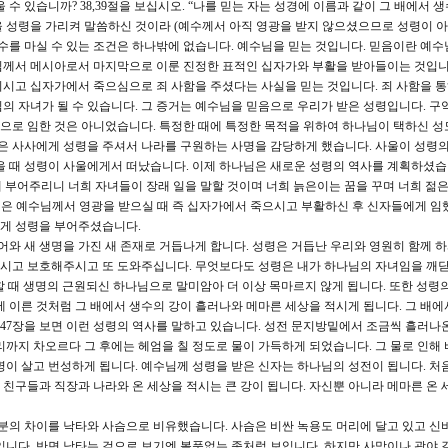
 있습니까? 38,39절을 보십시오. “나를 믿는 자는 성경에 이름과 같이 그 배에서 
 성령을 가리켜 말씀하신 것이라 (예수께서 아직 영광을 받지 않으셨으므로 성령이 
수를 마실 수 있는 조건은 하나밖에 없습니다. 예수님을 믿는 것입니다. 믿음이란 예수
님께서 메시아로서 마지막으로 이룬 진정한 표적인 십자가와 부활을 받아들이는 것입니
시고 십자가에서 죽으심으로 죄 사함을 주셨다는 사실을 믿는 것입니다. 죄 사함을 
의 자녀가 될 수 있습니다. 그 증거는 예수님을 믿음으로 우리가 받은 성령입니다. 
으로 임한 것은 아니었습니다. 특정한 때에 특정한 목적을 위하여 하나님이 택하신 
같은 사사에게 성령을 주셔서 나라를 구원하는 사명을 감당하게 했습니다. 사울이 성령
을 때 성령이 사울에게서 떠났습니다. 이제 하나님은 새로운 성령의 역사를 계획하셨습
게 부어주리니 너희 자녀들이 장래 일을 말할 것이며 너희 늙은이는 꿈을 꾸며 너희 젊
 성령은 예수님께서 영광을 받으실 때 즉 십자가에서 죽으시고 부활하신 후 신자들에게 임
게 성령을 부어주셨습니다.
와 새 생명을 가진 새 존재로 거듭나게 합니다. 성령은 거듭난 우리와 영원히 함께 
시고 보호해주시고 또 도와주십니다. 무엇보다도 성령은 내가 하나님의 자녀임을 깨
신할 때 생명의 근원되신 하나님으로 말미암아 더 이상 목마르지 않게 됩니다. 또한 성령
에 이른 것처럼 그 배에서 생수의 강이 흘러나와 메마른 세상을 적시게 됩니다. 그 배에
 47장을 보면 이런 성령의 역사를 말하고 있습니다. 성전 문지방밑에서 조금씩 흘러나
리까지 차오르다 그 후에는 헤엄을 칠 정도로 물이 가득하게 되었습니다. 그 물로 인해 
명이 살고 번성하게 됩니다. 예수님께 성령을 받은 신자는 하나님의 성전이 됩니다. 처
친구들과 직장과 나라와 온 세상을 적시는 큰 강이 됩니다. 자신뿐 아니라 메마른 온 
 분의 차이를 낙타와 사슴으로 비유했습니다. 사슴은 비싼 녹용도 머리에 달고 있고 신
입니다. 반면 낙타는 겉으로 보기엔 볼품없는 종처럼 보입니다. 하지만 사막이나 광야 