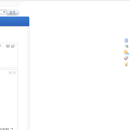
231
이지만 그