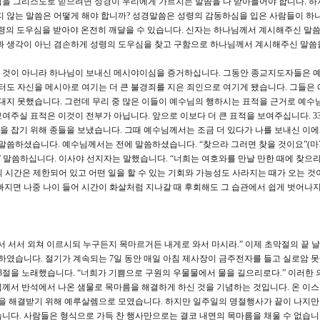
님을 그리스도로 믿으려면 성경이 우리에게 가르치는 말씀을 다 받아들어야 합니다. 하
지 않는 말씀은 어떻게 해야 합니까? 성경말씀은 성령의 감동하심을 입은 사람들이 하
 성령의 도우심을 받아야 온전히 깨달을 수 있습니다. 신자는 하나님께서 계시해주신 말
험과 생각이 아닌 겸손하게 성령의 도우심을 찾고 구함으로 하나님께서 계시해주신 말씀
 온 것이 아니라 하나님이 보내신 메시야이심을 증거하십니다. 그동안 종교지도자들은 
도 자신을 메시아로 여기는 더 큰 불경죄를 지은 죄인으로 여기게 됐습니다. 그들은
 대지 못했습니다. 그런데 무리 중 많은 이들이 예수님의 행하시는 표적을 근거로 예수
주실 표적은 이것이 전부가 아닙니다. 앞으로 이보다 더 큰 표적을 보여주십니다. 33,
 잡기 위해 종들을 보냈습니다. 그때 예수님께서는 조금 더 있다가 나를 보내신 이
말씀하셨습니다. 예수님께서는 전에 말씀하셨습니다. “찾으라 그러면 찾을 것이요”(마7;
” 말씀하십니다. 이사야 선지자는 말했습니다. “너희는 여호와를 만날 만한 때에 찾으라
인생의 시간은 제한되어 있고 어떤 일을 할 수 있는 기회와 가능성도 사라지는 때가 오는 것
빠지면 나중 나이 들어 시간이 화살처럼 지나갈 때 후회해도 그 습관에서 쉽게 벗어나지
께서 서서 외쳐 이르시되 누구든지 목마르거든 내게로 와서 마시라.” 이제 초막절의 끝 
 하였습니다. 절기가 계속되는 7일 동안 매일 아침 제사장이 금주전자를 들고 실로암 못
 3절을 노래했습니다. “너희가 기쁨으로 구원의 우물물에서 물을 길으리로다.” 이러한 
님께서 반석에서 나온 샘물로 목마름을 해결하게 하신 것을 기념하는 것입니다. 온 이
 해결받기 위해 예루살렘으로 모였습니다. 하지만 일주일의 명절행사가 끝이 나지만
니다. 사람들은 형식으로 가득 찬 행사만으로는 결코 내면의 목마름을 채울 수 없습니