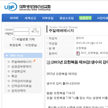
|
HOME
|
세계선교
|
각부모임
|
경성소모임
|
성경연구
|
사진자
Sunday Worship Message
주일예배메시지
ㆍ
작성자
관리자
비밀번호 기억
ㆍ
작성일
2015-05-24 (일) 13:14
회원등록
｜
비번분실
ㆍ
분 류
요한복음
2015_요한복음_제10강-
ㆍ
첨부#1
Bible Study
[2015년 요한복음 제10강] 생수의
주일예배메시지
성경공부문제지
수양회강의
2015년 요한복음 제1
특강
구약강의자료실
생수의 강이 흘러나오리라
신약강의자료실
강의안책자
말씀/ 요한복음 7:14-52
요절/ 요한복음 7:38 “나를 믿는 자는 성경에
류시화 시인의 시중에 이런 구절이 있습니다. ‘