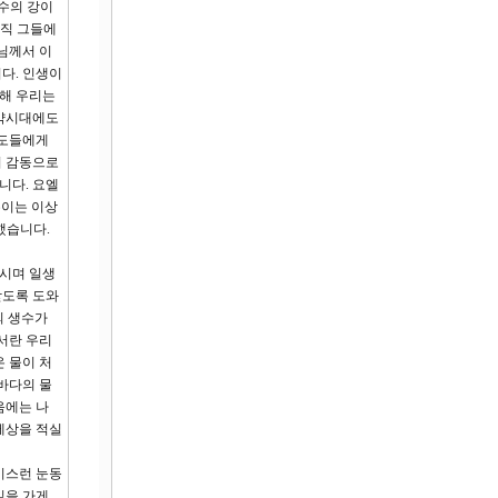
생수의 강이
아직 그들에
님께서 이
다. 인생이
통해 우리는
구약시대에도
성도들에게
의 감동으로
니다. 요엘
은이는 이상
했습니다.
하시며 일생
닫도록 도와
의 생수가
서란 우리
온 물이 처
바다의 물
음에는 나
세상을 적실
비스런 눈동
길을 가게