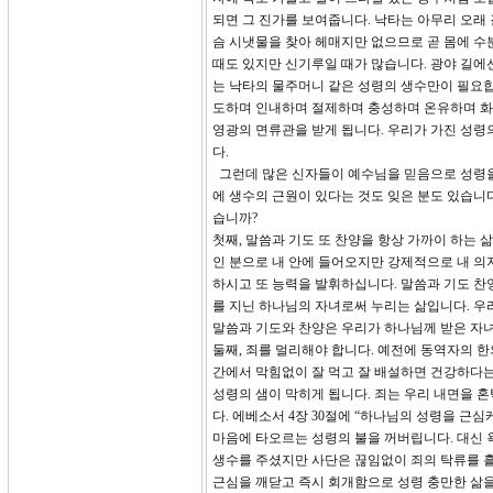
되면 그 진가를 보여줍니다. 낙타는 아무리 오래
슴 시냇물을 찾아 헤매지만 없으므로 곧 몸에 수
때도 있지만 신기루일 때가 많습니다. 광야 길에선
는 낙타의 물주머니 같은 성령의 생수만이 필요합
도하며 인내하며 절제하며 충성하며 온유하며 화
영광의 면류관을 받게 됩니다. 우리가 가진 성령
다.
그런데 많은 신자들이 예수님을 믿음으로 성령을
에 생수의 근원이 있다는 것도 잊은 분도 있습니다
습니까?
첫째, 말씀과 기도 또 찬양을 항상 가까이 하는 
인 분으로 내 안에 들어오지만 강제적으로 내 의
하시고 또 능력을 발휘하십니다. 말씀과 기도 찬
를 지닌 하나님의 자녀로써 누리는 삶입니다. 우
말씀과 기도와 찬양은 우리가 하나님께 받은 자
둘째, 죄를 멀리해야 합니다. 예전에 동역자의 
간에서 막힘없이 잘 먹고 잘 배설하면 건강하다는
성령의 샘이 막히게 됩니다. 죄는 우리 내면을 
다. 에베소서 4장 30절에 “하나님의 성령을 근심
마음에 타오르는 성령의 불을 꺼버립니다. 대신 
생수를 주셨지만 사단은 끊임없이 죄의 탁류를 흘
근심을 깨닫고 즉시 회개함으로 성령 충만한 삶을