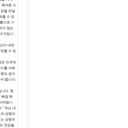
 목마른 사
초장을 만날
워줄 수 있
무릎으로 기
되지 않는
저수지입니
신이 내면
충만할 수 있
성령은 인격적
우리를 지배
성령의 생수
야 합니다.
니다. 중
 빠질 때
막아버립니
.” 죄는 내
에게 성령의
리는 성령의
기도 찬양을