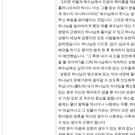
그러면 어떻게 예수님께서 인생의 목마름을 채울 수
흘러나오리라 하시니 이는 그를 믿는 자들이 받을
게 계시지 아니하시더라)” 예수님께서 주시는 생
루신 복음을 받아들이는 것입니다. 그것은 예수
하나님을 잃어버리게 했던 죄를 예수님이 대신 지
생명의 근원되신 하나님께 돌아갈 수 있고 하나님
성령이 세상에 임했지만 모든 사람들에게 보편적
임하였습니다. 하나님은 기드온, 입다, 삼손과 
예언을 하기도 했지만 범죄 한 후 회개하지 않았
이 예언했습니다. “그 후에 내가 내 신을 만민에
을 볼 것이며”(욜 2;28) 하나님께서 약속하신
예수님께선 십자가의 피의 대가로 믿는 신자들에
성령은 하나님의 영으로써 믿는 자의 내면에 들어
하나님의 은혜가운데 걸어갈 수 있도록 인도해주
주십니다.(롬8;16) 내가 하나님의 자녀임을 확
있는 분은 자신만 목마르지 않을 뿐 아니라 성경
의 가장 깊은 곳 우리의 중심을 말합니다. 에스겔
음에는 물이 발목을 적시더니 나중에는 무릎, 허
이 되살아나고 그 강물이 이르는 곳마다 모든 생
한사람의 영혼을 적시던 생수가 나중에는 가족과 
수 있는 생수의 근원이 됩니다.
어떤 분이 마음에 성령의 생수가 있는 분과 없는
자에 목도 가늘고 길어 스타일 있는 공주처럼 보