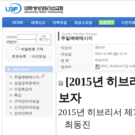
|
HOME
|
세계선교
|
각부모임
|
경성소모임
|
성경연구
|
사진자
Sunday Worship Message
주일예배메시지
ㆍ
작성자
관리자
비밀번호 기억
ㆍ
작성일
2015-11-08 (일) 12:31
회원등록
｜
비번분실
ㆍ
분 류
히브리서
2015_히브리서7강-1(최
ㆍ
첨부#1
Bible Study
주일예배메시지
[2015년 히
성경공부문제지
수양회강의
보자
특강
구약강의자료실
신약강의자료실
2015
강의안책자
최동진